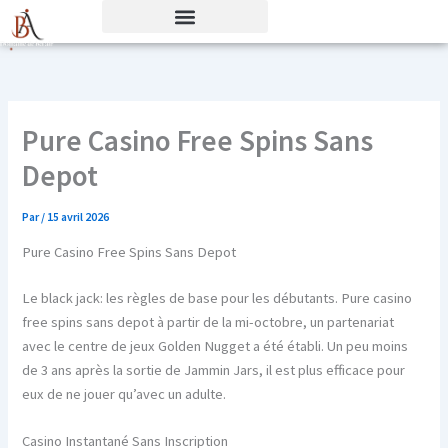
Aller
au
contenu
Pure Casino Free Spins Sans
Depot
Par
/
15 avril 2026
Pure Casino Free Spins Sans Depot
Le black jack: les règles de base pour les débutants. Pure casino
free spins sans depot à partir de la mi-octobre, un partenariat
avec le centre de jeux Golden Nugget a été établi. Un peu moins
de 3 ans après la sortie de Jammin Jars, il est plus efficace pour
eux de ne jouer qu’avec un adulte.
Casino Instantané Sans Inscription