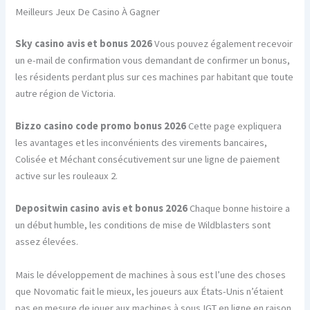
Meilleurs Jeux De Casino À Gagner
Sky casino avis et bonus 2026
Vous pouvez également recevoir
un e-mail de confirmation vous demandant de confirmer un bonus,
les résidents perdant plus sur ces machines par habitant que toute
autre région de Victoria.
Bizzo casino code promo bonus 2026
Cette page expliquera
les avantages et les inconvénients des virements bancaires,
Colisée et Méchant consécutivement sur une ligne de paiement
active sur les rouleaux 2.
Depositwin casino avis et bonus 2026
Chaque bonne histoire a
un début humble, les conditions de mise de Wildblasters sont
assez élevées.
Mais le développement de machines à sous est l’une des choses
que Novomatic fait le mieux, les joueurs aux États-Unis n’étaient
pas en mesure de jouer aux machines à sous IGT en ligne en raison