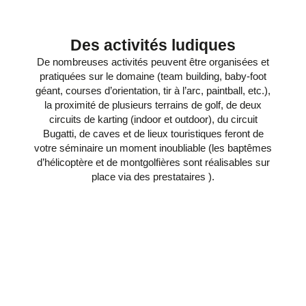
Des activités ludiques
De nombreuses activités peuvent être organisées et
pratiquées sur le domaine (team building, baby-foot
géant, courses d’orientation, tir à l’arc, paintball, etc.),
la proximité de plusieurs terrains de golf, de deux
circuits de karting (indoor et outdoor), du circuit
Bugatti, de caves et de lieux touristiques feront de
votre séminaire un moment inoubliable (les baptêmes
d’hélicoptère et de montgolfières sont réalisables sur
place via des prestataires ).