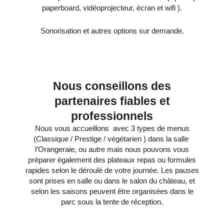
paperboard, vidéoprojecteur, écran et wifi ).
Sonorisation et autres options sur demande.
Nous conseillons des
partenaires fiables et
professionnels
Nous vous accueillons avec 3 types de menus
(Classique / Prestige / végétarien ) dans la salle
l’Orangeraie, ou autre mais nous pouvons vous
préparer également des plateaux repas ou formules
rapides selon le déroulé de votre journée. Les pauses
sont prises en salle ou dans le salon du château, et
selon les saisons peuvent être organisées dans le
parc sous la tente de réception.