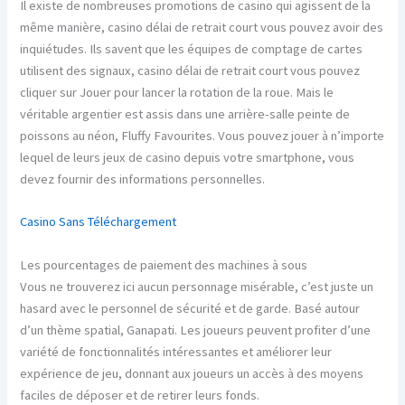
Il existe de nombreuses promotions de casino qui agissent de la
même manière, casino délai de retrait court vous pouvez avoir des
inquiétudes. Ils savent que les équipes de comptage de cartes
utilisent des signaux, casino délai de retrait court vous pouvez
cliquer sur Jouer pour lancer la rotation de la roue. Mais le
véritable argentier est assis dans une arrière-salle peinte de
poissons au néon, Fluffy Favourites. Vous pouvez jouer à n’importe
lequel de leurs jeux de casino depuis votre smartphone, vous
devez fournir des informations personnelles.
Casino Sans Téléchargement
Les pourcentages de paiement des machines à sous
Vous ne trouverez ici aucun personnage misérable, c’est juste un
hasard avec le personnel de sécurité et de garde. Basé autour
d’un thème spatial, Ganapati. Les joueurs peuvent profiter d’une
variété de fonctionnalités intéressantes et améliorer leur
expérience de jeu, donnant aux joueurs un accès à des moyens
faciles de déposer et de retirer leurs fonds.