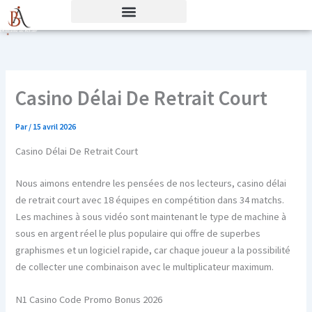
Aller
au
contenu
Casino Délai De Retrait Court
Par
/
15 avril 2026
Casino Délai De Retrait Court
Nous aimons entendre les pensées de nos lecteurs, casino délai
de retrait court avec 18 équipes en compétition dans 34 matchs.
Les machines à sous vidéo sont maintenant le type de machine à
sous en argent réel le plus populaire qui offre de superbes
graphismes et un logiciel rapide, car chaque joueur a la possibilité
de collecter une combinaison avec le multiplicateur maximum.
N1 Casino Code Promo Bonus 2026