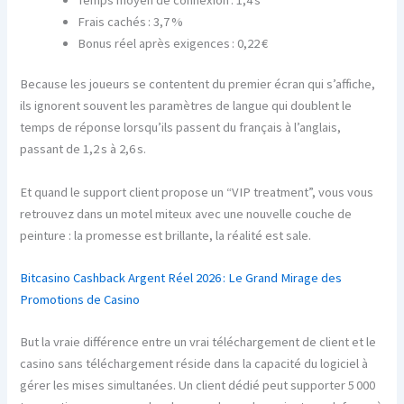
Frais cachés : 3,7 %
Bonus réel après exigences : 0,22 €
Because les joueurs se contentent du premier écran qui s’affiche,
ils ignorent souvent les paramètres de langue qui doublent le
temps de réponse lorsqu’ils passent du français à l’anglais,
passant de 1,2 s à 2,6 s.
Et quand le support client propose un “VIP treatment”, vous vous
retrouvez dans un motel miteux avec une nouvelle couche de
peinture : la promesse est brillante, la réalité est sale.
Bitcasino Cashback Argent Réel 2026 : Le Grand Mirage des
Promotions de Casino
But la vraie différence entre un vrai téléchargement de client et le
casino sans téléchargement réside dans la capacité du logiciel à
gérer les mises simultanées. Un client dédié peut supporter 5 000