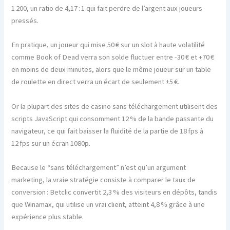
1 200, un ratio de 4,17 : 1 qui fait perdre de l’argent aux joueurs
pressés.
En pratique, un joueur qui mise 50 € sur un slot à haute volatilité
comme Book of Dead verra son solde fluctuer entre -30 € et +70 €
en moins de deux minutes, alors que le même joueur sur un table
de roulette en direct verra un écart de seulement ±5 €.
Or la plupart des sites de casino sans téléchargement utilisent des
scripts JavaScript qui consomment 12 % de la bande passante du
navigateur, ce qui fait baisser la fluidité de la partie de 18 fps à
12 fps sur un écran 1080p.
Because le “sans téléchargement” n’est qu’un argument
marketing, la vraie stratégie consiste à comparer le taux de
conversion : Betclic convertit 2,3 % des visiteurs en dépôts, tandis
que Winamax, qui utilise un vrai client, atteint 4,8 % grâce à une
expérience plus stable.