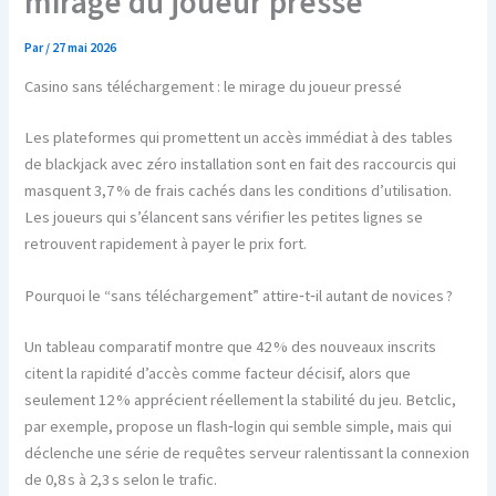
mirage du joueur pressé
Par
/
27 mai 2026
Casino sans téléchargement : le mirage du joueur pressé
Les plateformes qui promettent un accès immédiat à des tables
de blackjack avec zéro installation sont en fait des raccourcis qui
masquent 3,7 % de frais cachés dans les conditions d’utilisation.
Les joueurs qui s’élancent sans vérifier les petites lignes se
retrouvent rapidement à payer le prix fort.
Pourquoi le “sans téléchargement” attire‑t‑il autant de novices ?
Un tableau comparatif montre que 42 % des nouveaux inscrits
citent la rapidité d’accès comme facteur décisif, alors que
seulement 12 % apprécient réellement la stabilité du jeu. Betclic,
par exemple, propose un flash‑login qui semble simple, mais qui
déclenche une série de requêtes serveur ralentissant la connexion
de 0,8 s à 2,3 s selon le trafic.