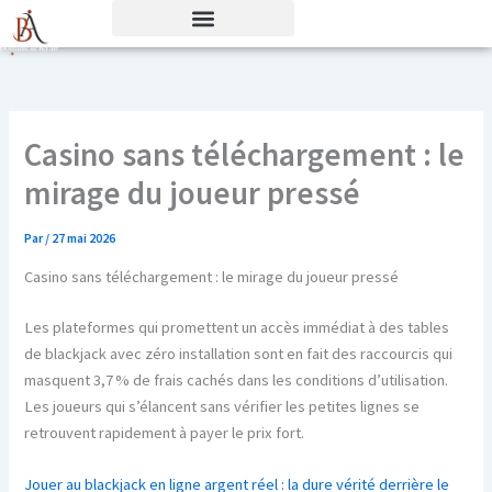
Aller
au
contenu
Casino sans téléchargement : le
mirage du joueur pressé
Par
/
27 mai 2026
Casino sans téléchargement : le mirage du joueur pressé
Les plateformes qui promettent un accès immédiat à des tables
de blackjack avec zéro installation sont en fait des raccourcis qui
masquent 3,7 % de frais cachés dans les conditions d’utilisation.
Les joueurs qui s’élancent sans vérifier les petites lignes se
retrouvent rapidement à payer le prix fort.
Jouer au blackjack en ligne argent réel : la dure vérité derrière le