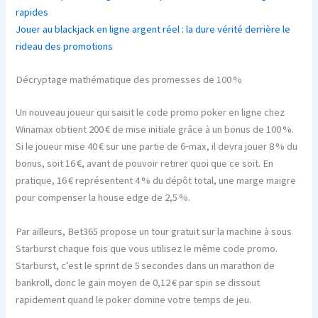
rapides
Jouer au blackjack en ligne argent réel : la dure vérité derrière le
rideau des promotions
Décryptage mathématique des promesses de 100 %
Un nouveau joueur qui saisit le code promo poker en ligne chez
Winamax obtient 200 € de mise initiale grâce à un bonus de 100 %.
Si le joueur mise 40 € sur une partie de 6‑max, il devra jouer 8 % du
bonus, soit 16 €, avant de pouvoir retirer quoi que ce soit. En
pratique, 16 € représentent 4 % du dépôt total, une marge maigre
pour compenser la house edge de 2,5 %.
Par ailleurs, Bet365 propose un tour gratuit sur la machine à sous
Starburst chaque fois que vous utilisez le même code promo.
Starburst, c’est le sprint de 5 secondes dans un marathon de
bankroll, donc le gain moyen de 0,12 € par spin se dissout
rapidement quand le poker domine votre temps de jeu.