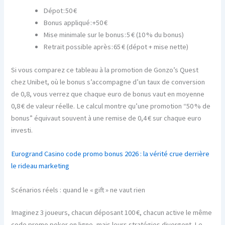
Dépot : 50 €
Bonus appliqué : +50 €
Mise minimale sur le bonus : 5 € (10 % du bonus)
Retrait possible après : 65 € (dépot + mise nette)
Si vous comparez ce tableau à la promotion de Gonzo’s Quest
chez Unibet, où le bonus s’accompagne d’un taux de conversion
de 0,8, vous verrez que chaque euro de bonus vaut en moyenne
0,8 € de valeur réelle. Le calcul montre qu’une promotion “50 % de
bonus” équivaut souvent à une remise de 0,4 € sur chaque euro
investi.
Eurogrand Casino code promo bonus 2026 : la vérité crue derrière
le rideau marketing
Scénarios réels : quand le « gift » ne vaut rien
Imaginez 3 joueurs, chacun déposant 100 €, chacun active le même
code promo poker en ligne, mais leurs stratégies divergent. Le