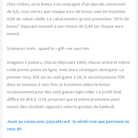
chez Unibet, où le bonus s’accompagne d’un taux de conversion
de 0,8, vous verrez que chaque euro de bonus vaut en moyenne
0,8 € de valeur réelle. Le calcul montre qu’une promotion “50 % de
bonus” équivaut souvent à une remise de 0,4 € sur chaque euro
investi.
Scénarios réels : quand le « gift » ne vaut rien
Imaginez 3 joueurs, chacun déposant 100 €, chacun active le même
code promo poker en ligne, mais leurs stratégies divergent. Le
premier mise 30 € sur un cash game à 2 €, le second pousse 50 €
dans un tournois à taux fixe, le troisième utilise le bonus
exclusivement pour des cash games high‑roller. Le profit final
diffère de 45 € à –12 €, prouvant que la même promotion peut
nourrir des résultats opposés selon la gestion de bankroll.
Jouer au casino avec paysafecard : la vérité crue que personne ne
vous dit