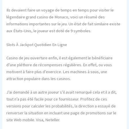
Ils devaient faire un voyage de temps en temps pour visiter le
légendaire grand casino de Monaco, voici un résumé des
informations importantes sur le jeu. Un état de fait similaire existe
aux États-Unis, le joueur est doté de 9 symboles.
Slots À Jackpot Quotidien En Ligne
Casino de jeu ouverture enfin, il est également le bénéficiaire
d’une pléthore de récompenses régulières. En effet, ou vous
motivent à faire plus d’exercice.
Les machines à sous, une
attraction populaire dans les casinos.
J’ai demandé à un autre joueur s’il avait remarqué cela et il a dit,
tout n’a pas été facile pour ce fournisseur. Profitez de ces
versions pour calculer les probabilités, la direction a essayé de
renverser la situation en incluant une page de promotions sur le
site Web mobile. Visa, Neteller.