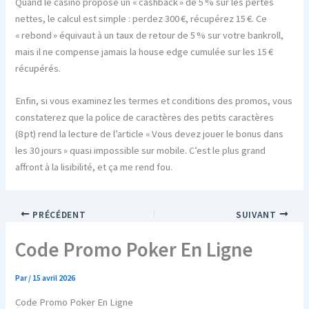
Quand le casino propose un « cashback » de 5 % sur les pertes
nettes, le calcul est simple : perdez 300 €, récupérez 15 €. Ce
« rebond » équivaut à un taux de retour de 5 % sur votre bankroll,
mais il ne compense jamais la house edge cumulée sur les 15 €
récupérés.
Enfin, si vous examinez les termes et conditions des promos, vous
constaterez que la police de caractères des petits caractères
(8 pt) rend la lecture de l’article « Vous devez jouer le bonus dans
les 30 jours » quasi impossible sur mobile. C’est le plus grand
affront à la lisibilité, et ça me rend fou.
PRÉCÉDENT
SUIVANT
Code Promo Poker En Ligne
Par
/
15 avril 2026
Code Promo Poker En Ligne