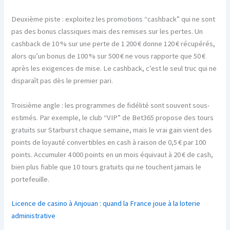
Deuxième piste : exploitez les promotions “cashback” qui ne sont
pas des bonus classiques mais des remises sur les pertes. Un
cashback de 10 % sur une perte de 1 200 € donne 120 € récupérés,
alors qu’un bonus de 100 % sur 500 € ne vous rapporte que 50 €
après les exigences de mise. Le cashback, c’est le seul truc qui ne
disparaît pas dès le premier pari.
Troisième angle : les programmes de fidélité sont souvent sous-
estimés. Par exemple, le club “VIP” de Bet365 propose des tours
gratuits sur Starburst chaque semaine, mais le vrai gain vient des
points de loyauté convertibles en cash à raison de 0,5 € par 100
points. Accumuler 4 000 points en un mois équivaut à 20 € de cash,
bien plus fiable que 10 tours gratuits qui ne touchent jamais le
portefeuille.
Licence de casino à Anjouan : quand la France joue à la loterie
administrative