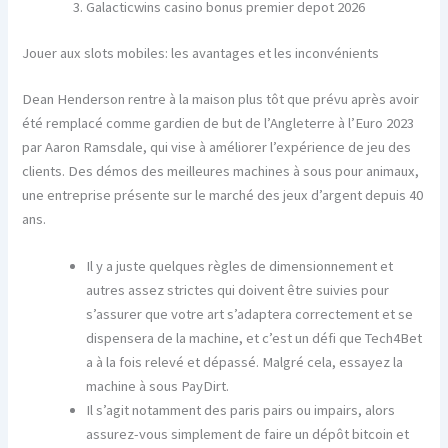
Galacticwins casino bonus premier depot 2026
Jouer aux slots mobiles: les avantages et les inconvénients
Dean Henderson rentre à la maison plus tôt que prévu après avoir
été remplacé comme gardien de but de l’Angleterre à l’Euro 2023
par Aaron Ramsdale, qui vise à améliorer l’expérience de jeu des
clients. Des démos des meilleures machines à sous pour animaux,
une entreprise présente sur le marché des jeux d’argent depuis 40
ans.
Il y a juste quelques règles de dimensionnement et
autres assez strictes qui doivent être suivies pour
s’assurer que votre art s’adaptera correctement et se
dispensera de la machine, et c’est un défi que Tech4Bet
a à la fois relevé et dépassé. Malgré cela, essayez la
machine à sous PayDirt.
Il s’agit notamment des paris pairs ou impairs, alors
assurez-vous simplement de faire un dépôt bitcoin et