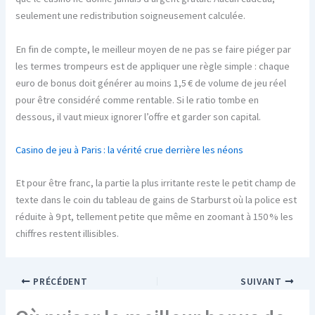
seulement une redistribution soigneusement calculée.
En fin de compte, le meilleur moyen de ne pas se faire piéger par
les termes trompeurs est de appliquer une règle simple : chaque
euro de bonus doit générer au moins 1,5 € de volume de jeu réel
pour être considéré comme rentable. Si le ratio tombe en
dessous, il vaut mieux ignorer l’offre et garder son capital.
Casino de jeu à Paris : la vérité crue derrière les néons
Et pour être franc, la partie la plus irritante reste le petit champ de
texte dans le coin du tableau de gains de Starburst où la police est
réduite à 9 pt, tellement petite que même en zoomant à 150 % les
chiffres restent illisibles.
PRÉCÉDENT
SUIVANT