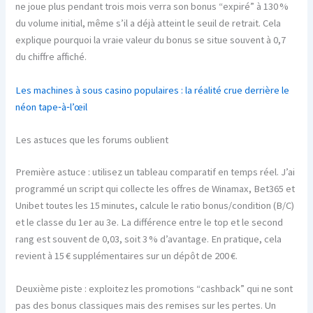
ne joue plus pendant trois mois verra son bonus “expiré” à 130 %
du volume initial, même s’il a déjà atteint le seuil de retrait. Cela
explique pourquoi la vraie valeur du bonus se situe souvent à 0,7
du chiffre affiché.
Les machines à sous casino populaires : la réalité crue derrière le
néon tape‑à‑l’œil
Les astuces que les forums oublient
Première astuce : utilisez un tableau comparatif en temps réel. J’ai
programmé un script qui collecte les offres de Winamax, Bet365 et
Unibet toutes les 15 minutes, calcule le ratio bonus/condition (B/C)
et le classe du 1er au 3e. La différence entre le top et le second
rang est souvent de 0,03, soit 3 % d’avantage. En pratique, cela
revient à 15 € supplémentaires sur un dépôt de 200 €.
Deuxième piste : exploitez les promotions “cashback” qui ne sont
pas des bonus classiques mais des remises sur les pertes. Un