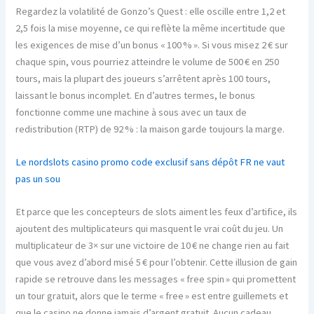
Regardez la volatilité de Gonzo’s Quest : elle oscille entre 1,2 et
2,5 fois la mise moyenne, ce qui reflète la même incertitude que
les exigences de mise d’un bonus « 100 % ». Si vous misez 2 € sur
chaque spin, vous pourriez atteindre le volume de 500 € en 250
tours, mais la plupart des joueurs s’arrêtent après 100 tours,
laissant le bonus incomplet. En d’autres termes, le bonus
fonctionne comme une machine à sous avec un taux de
redistribution (RTP) de 92 % : la maison garde toujours la marge.
Le nordslots casino promo code exclusif sans dépôt FR ne vaut
pas un sou
Et parce que les concepteurs de slots aiment les feux d’artifice, ils
ajoutent des multiplicateurs qui masquent le vrai coût du jeu. Un
multiplicateur de 3× sur une victoire de 10 € ne change rien au fait
que vous avez d’abord misé 5 € pour l’obtenir. Cette illusion de gain
rapide se retrouve dans les messages « free spin » qui promettent
un tour gratuit, alors que le terme « free » est entre guillemets et
que le casino ne donne jamais d’argent gratuit. Aucun cadeau,