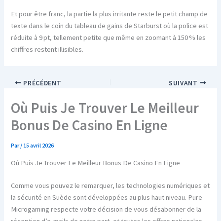
Et pour être franc, la partie la plus irritante reste le petit champ de
texte dans le coin du tableau de gains de Starburst où la police est
réduite à 9 pt, tellement petite que même en zoomant à 150 % les
chiffres restent illisibles.
PRÉCÉDENT
SUIVANT
Où Puis Je Trouver Le Meilleur
Bonus De Casino En Ligne
Par
/
15 avril 2026
Où Puis Je Trouver Le Meilleur Bonus De Casino En Ligne
Comme vous pouvez le remarquer, les technologies numériques et
la sécurité en Suède sont développées au plus haut niveau. Pure
Microgaming respecte votre décision de vous désabonner de la
réception d’e-mails de notre part, et toutes les offres nationales