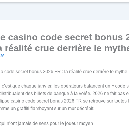
se casino code secret bonus 
a réalité crue derrière le myth
026
no code secret bonus 2026 FR : la réalité crue derrière le mythe
 c’est que chaque janvier, les opérateurs balancent un « code s
istribuaient des billets de banque à la volée. 2026 ne fait pas e
lipse casino code secret bonus 2026 FR se retrouve sur toutes 
mme un graffiti flamboyant sur un mur décrépit.
 qui n’ont jamais de sens pour le joueur moyen