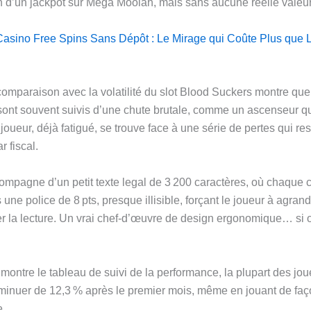
on d’un jackpot sur Mega Moolah, mais sans aucune réelle valeur
asino Free Spins Sans Dépôt : Le Mirage qui Coûte Plus que 
 comparaison avec la volatilité du slot Blood Suckers montre que
sont souvent suivis d’une chute brutale, comme un ascenseur qu
joueur, déjà fatigué, se trouve face à une série de pertes qui r
 fiscal.
compagne d’un petit texte legal de 3 200 caractères, où chaque 
une police de 8 pts, presque illisible, forçant le joueur à agrand
 la lecture. Un vrai chef‑d’œuvre de design ergonomique… si o
montre le tableau de suivi de la performance, la plupart des jou
iminuer de 12,3 % après le premier mois, même en jouant de fa
e.