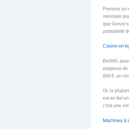
Prenons un e
minimale pou
que Gonzo’s Q
probabilité d
Casino en li
Bet365, quan
exigence de 
600 €, un chi
Or, la plupar
est en fait u
c’est une sim
Machines à so