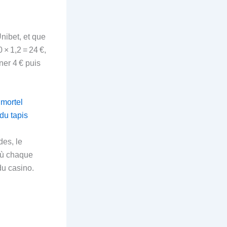
nibet, et que
 × 1,2 = 24 €,
ner 4 € puis
 mortel
du tapis
des, le
où chaque
du casino.