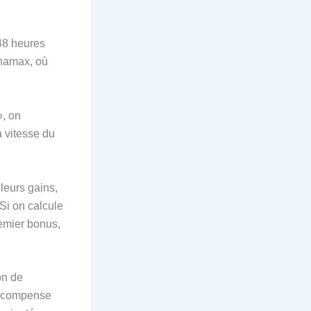
48 heures
inamax, où
», on
 vitesse du
.
leurs gains,
Si on calcule
remier bonus,
on de
 récompense