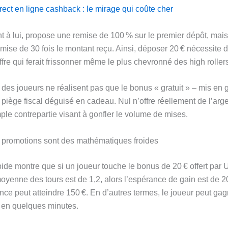
rect en ligne cashback : le mirage qui coûte cher
t à lui, propose une remise de 100 % sur le premier dépôt, mai
mise de 30 fois le montant reçu. Ainsi, déposer 20 € nécessite d
ffre qui ferait frissonner même le plus chevronné des high roller
t des joueurs ne réalisent pas que le bonus « gratuit » – mis en 
n piège fiscal déguisé en cadeau. Nul n’offre réellement de l’argen
ple contrepartie visant à gonfler le volume de mises.
 promotions sont des mathématiques froides
ide montre que si un joueur touche le bonus de 20 € offert par U
 moyenne des tours est de 1,2, alors l’espérance de gain est de 20
nce peut atteindre 150 €. En d’autres termes, le joueur peut gag
 en quelques minutes.