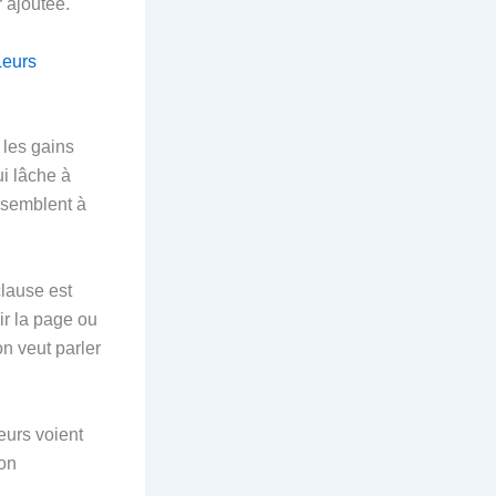
 ajoutée.
Leurs
 les gains
i lâche à
essemblent à
clause est
ir la page ou
n veut parler
eurs voient
çon