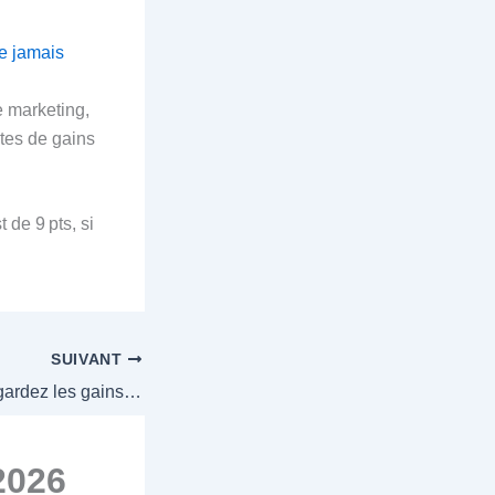
ie jamais
e marketing,
tes de gains
 de 9 pts, si
SUIVANT
Slots sans dépôt : gardez les gains, même si le casino vous promet la lune
2026