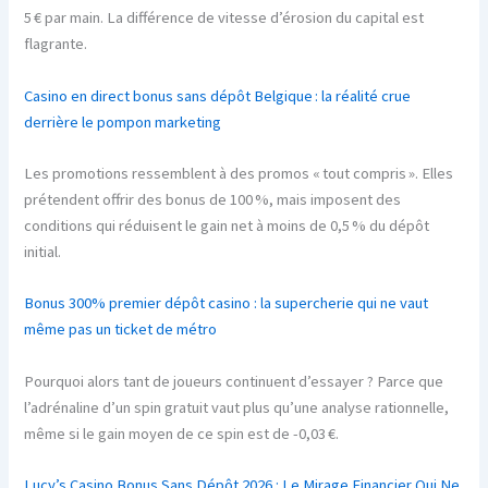
5 € par main. La différence de vitesse d’érosion du capital est
flagrante.
Casino en direct bonus sans dépôt Belgique : la réalité crue
derrière le pompon marketing
Les promotions ressemblent à des promos « tout compris ». Elles
prétendent offrir des bonus de 100 %, mais imposent des
conditions qui réduisent le gain net à moins de 0,5 % du dépôt
initial.
Bonus 300% premier dépôt casino : la supercherie qui ne vaut
même pas un ticket de métro
Pourquoi alors tant de joueurs continuent d’essayer ? Parce que
l’adrénaline d’un spin gratuit vaut plus qu’une analyse rationnelle,
même si le gain moyen de ce spin est de -0,03 €.
Lucy’s Casino Bonus Sans Dépôt 2026 : Le Mirage Financier Qui Ne