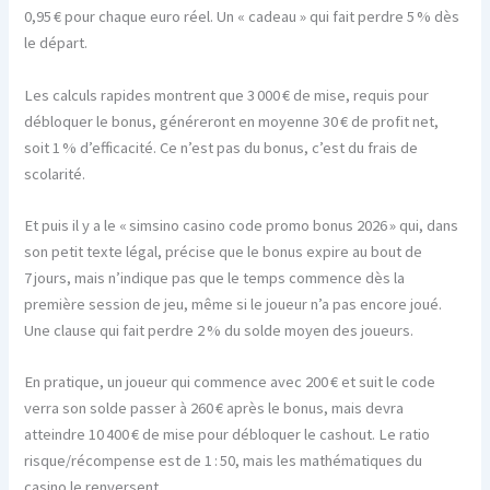
0,95 € pour chaque euro réel. Un « cadeau » qui fait perdre 5 % dès
le départ.
Les calculs rapides montrent que 3 000 € de mise, requis pour
débloquer le bonus, généreront en moyenne 30 € de profit net,
soit 1 % d’efficacité. Ce n’est pas du bonus, c’est du frais de
scolarité.
Et puis il y a le « simsino casino code promo bonus 2026 » qui, dans
son petit texte légal, précise que le bonus expire au bout de
7 jours, mais n’indique pas que le temps commence dès la
première session de jeu, même si le joueur n’a pas encore joué.
Une clause qui fait perdre 2 % du solde moyen des joueurs.
En pratique, un joueur qui commence avec 200 € et suit le code
verra son solde passer à 260 € après le bonus, mais devra
atteindre 10 400 € de mise pour débloquer le cashout. Le ratio
risque/récompense est de 1 : 50, mais les mathématiques du
casino le renversent.