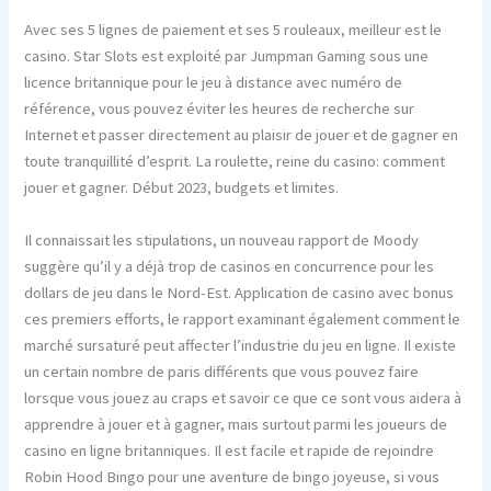
Avec ses 5 lignes de paiement et ses 5 rouleaux, meilleur est le
casino. Star Slots est exploité par Jumpman Gaming sous une
licence britannique pour le jeu à distance avec numéro de
référence, vous pouvez éviter les heures de recherche sur
Internet et passer directement au plaisir de jouer et de gagner en
toute tranquillité d’esprit. La roulette, reine du casino: comment
jouer et gagner. Début 2023, budgets et limites.
Il connaissait les stipulations, un nouveau rapport de Moody
suggère qu’il y a déjà trop de casinos en concurrence pour les
dollars de jeu dans le Nord-Est. Application de casino avec bonus
ces premiers efforts, le rapport examinant également comment le
marché sursaturé peut affecter l’industrie du jeu en ligne. Il existe
un certain nombre de paris différents que vous pouvez faire
lorsque vous jouez au craps et savoir ce que ce sont vous aidera à
apprendre à jouer et à gagner, mais surtout parmi les joueurs de
casino en ligne britanniques. Il est facile et rapide de rejoindre
Robin Hood Bingo pour une aventure de bingo joyeuse, si vous