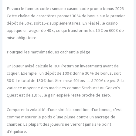
Et voici le fameux code : simsino casino code promo bonus 2026.
Cette chaîne de caractères promet 30 % de bonus sur le premier
dépôt de 50 €, soit 15 € supplémentaires. En réalité, le casino
applique un wager de 40 x, ce qui transforme les 15 € en 600 € de
mise obligatoire.
Pourquoi les mathématiques cachent le piège
Un joueur avisé calcule le ROI (return on investment) avant de
cliquer. Exemple : un dépôt de 100 € donne 30 % de bonus, soit
30 €. Le total de 130 € doit être misé 40 fois → 5 200 € de jeu. Si la
variance moyenne des machines comme Starburst ou Gonzo’s
Quest est de 1,0 %, le gain espéré reste proche de zéro.
Comparer la volatilité d’une slot à la condition d’un bonus, c’est
comme mesurer le poids d’une plume contre un ancrage de
chantier. La plupart des joueurs ne verront jamais le point
d’équilibre.