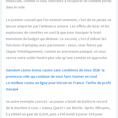
minuscule, comme si vous cherchiez à récupérer un satellite perdu
dans le vide.
Le premier conseil que l’on entend rarement, c’est de ne jamais se
laisser emporter par l’ambiance sonore. Les effets de laser et les
explosions de comètes ne sont là que pour masquer le bruit
monotone du budget qui diminue. Le second, c’est d’utiliser les
fonctions d’autoplay avec parcimonie ; sinon, vous finirez par
cliquer frénétiquement, comme un astronaute paniqué, et vous
verrez votre solde fondre plus vite qu’une comète en approche.
Gamdom casino bonus casino sans conditions de mise 2026 : la
promesse vide qui continue de nous faire tourner en rond
Le meilleur casino en ligne pour bitcoin en France : l’enfer du profit
masqué
Un autre exemple concret : un joueur a tenté de battre le record
de la machine à sous « Galaxy Quest » sur Betclic. Après 200 spins,
il a atteint un gain de 0,02 €, puis a été invité à parier 10 € pour