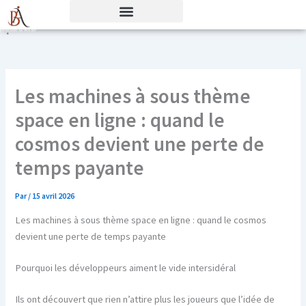
Aller
au
contenu
Les machines à sous thème
space en ligne : quand le
cosmos devient une perte de
temps payante
Par
/
15 avril 2026
Les machines à sous thème space en ligne : quand le cosmos
devient une perte de temps payante
Pourquoi les développeurs aiment le vide intersidéral
Ils ont découvert que rien n’attire plus les joueurs que l’idée de