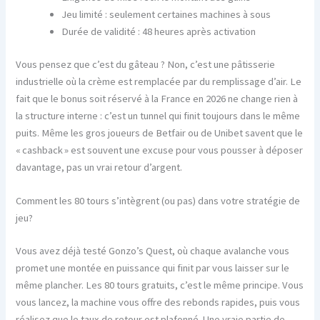
Jeu limité : seulement certaines machines à sous
Durée de validité : 48 heures après activation
Vous pensez que c’est du gâteau ? Non, c’est une pâtisserie
industrielle où la crème est remplacée par du remplissage d’air. Le
fait que le bonus soit réservé à la France en 2026 ne change rien à
la structure interne : c’est un tunnel qui finit toujours dans le même
puits. Même les gros joueurs de Betfair ou de Unibet savent que le
« cashback » est souvent une excuse pour vous pousser à déposer
davantage, pas un vrai retour d’argent.
Comment les 80 tours s’intègrent (ou pas) dans votre stratégie de
jeu?
Vous avez déjà testé Gonzo’s Quest, où chaque avalanche vous
promet une montée en puissance qui finit par vous laisser sur le
même plancher. Les 80 tours gratuits, c’est le même principe. Vous
vous lancez, la machine vous offre des rebonds rapides, puis vous
réalisez que le taux de retour est plafonné. Une vraie partie de