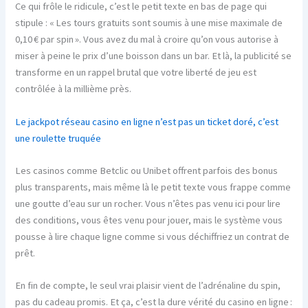
Ce qui frôle le ridicule, c’est le petit texte en bas de page qui
stipule : « Les tours gratuits sont soumis à une mise maximale de
0,10 € par spin ». Vous avez du mal à croire qu’on vous autorise à
miser à peine le prix d’une boisson dans un bar. Et là, la publicité se
transforme en un rappel brutal que votre liberté de jeu est
contrôlée à la millième près.
Le jackpot réseau casino en ligne n’est pas un ticket doré, c’est
une roulette truquée
Les casinos comme Betclic ou Unibet offrent parfois des bonus
plus transparents, mais même là le petit texte vous frappe comme
une goutte d’eau sur un rocher. Vous n’êtes pas venu ici pour lire
des conditions, vous êtes venu pour jouer, mais le système vous
pousse à lire chaque ligne comme si vous déchiffriez un contrat de
prêt.
En fin de compte, le seul vrai plaisir vient de l’adrénaline du spin,
pas du cadeau promis. Et ça, c’est la dure vérité du casino en ligne :