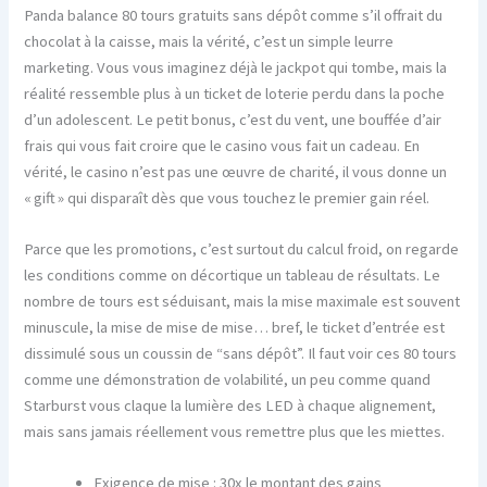
Panda balance 80 tours gratuits sans dépôt comme s’il offrait du
chocolat à la caisse, mais la vérité, c’est un simple leurre
marketing. Vous vous imaginez déjà le jackpot qui tombe, mais la
réalité ressemble plus à un ticket de loterie perdu dans la poche
d’un adolescent. Le petit bonus, c’est du vent, une bouffée d’air
frais qui vous fait croire que le casino vous fait un cadeau. En
vérité, le casino n’est pas une œuvre de charité, il vous donne un
« gift » qui disparaît dès que vous touchez le premier gain réel.
Parce que les promotions, c’est surtout du calcul froid, on regarde
les conditions comme on décortique un tableau de résultats. Le
nombre de tours est séduisant, mais la mise maximale est souvent
minuscule, la mise de mise de mise… bref, le ticket d’entrée est
dissimulé sous un coussin de “sans dépôt”. Il faut voir ces 80 tours
comme une démonstration de volabilité, un peu comme quand
Starburst vous claque la lumière des LED à chaque alignement,
mais sans jamais réellement vous remettre plus que les miettes.
Exigence de mise : 30x le montant des gains