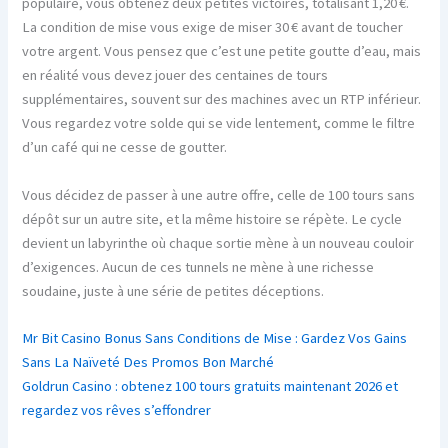
populaire, vous obtenez deux petites victoires, totalisant 1,20 €.
La condition de mise vous exige de miser 30 € avant de toucher
votre argent. Vous pensez que c’est une petite goutte d’eau, mais
en réalité vous devez jouer des centaines de tours
supplémentaires, souvent sur des machines avec un RTP inférieur.
Vous regardez votre solde qui se vide lentement, comme le filtre
d’un café qui ne cesse de goutter.
Vous décidez de passer à une autre offre, celle de 100 tours sans
dépôt sur un autre site, et la même histoire se répète. Le cycle
devient un labyrinthe où chaque sortie mène à un nouveau couloir
d’exigences. Aucun de ces tunnels ne mène à une richesse
soudaine, juste à une série de petites déceptions.
Mr Bit Casino Bonus Sans Conditions de Mise : Gardez Vos Gains
Sans La Naïveté Des Promos Bon Marché
Goldrun Casino : obtenez 100 tours gratuits maintenant 2026 et
regardez vos rêves s’effondrer