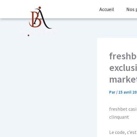
Aller
Accueil
Nos 
au
contenu
freshb
exclusi
market
Par
/
15 avril 2
freshbet casi
clinquant
Le code, c’es