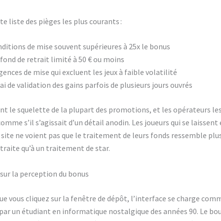
te liste des pièges les plus courants :
ditions de mise souvent supérieures à 25x le bonus
fond de retrait limité à 50 € ou moins
gences de mise qui excluent les jeux à faible volatilité
ai de validation des gains parfois de plusieurs jours ouvrés
nt le squelette de la plupart des promotions, et les opérateurs les
comme s’il s’agissait d’un détail anodin. Les joueurs qui se laissen
un site ne voient pas que le traitement de leurs fonds ressemble plu
traite qu’à un traitement de star.
I sur la perception du bonus
ue vous cliquez sur la fenêtre de dépôt, l’interface se charge comm
par un étudiant en informatique nostalgique des années 90. Le bo