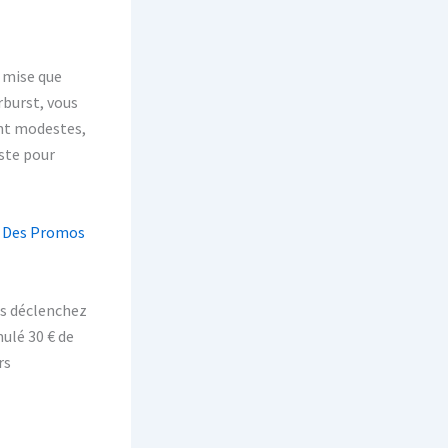
e mise que
rburst, vous
ont modestes,
ste pour
té Des Promos
us déclenchez
ulé 30 € de
rs