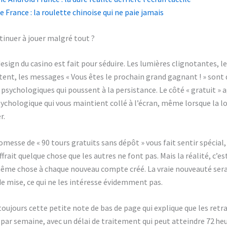
e France : la roulette chinoise qui ne paie jamais
inuer à jouer malgré tout ?
design du casino est fait pour séduire. Les lumières clignotantes, l
ntent, les messages « Vous êtes le prochain grand gagnant ! » sont 
psychologiques qui poussent à la persistance. Le côté « gratuit »
ychologique qui vous maintient collé à l’écran, même lorsque la l
r.
romesse de « 90 tours gratuits sans dépôt » vous fait sentir spécial
frait quelque chose que les autres ne font pas. Mais la réalité, c’est
ême chose à chaque nouveau compte créé. La vraie nouveauté serai
de mise, ce qui ne les intéresse évidemment pas.
a toujours cette petite note de bas de page qui explique que les retr
€ par semaine, avec un délai de traitement qui peut atteindre 72 heu