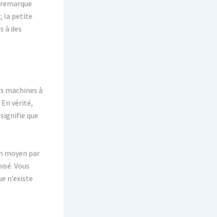
e remarque
, la petite
s à des
des machines à
En vérité,
signifie que
ain moyen par
misé. Vous
ue n’existe