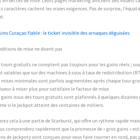
en dettes de mise. Leurs pages marketing affichent des visuels ta
ts caractères cachent les vraies exigences. Pas de surprise, l’équati
t.
sino Curaçao fiable : le ticket invisible des arnaques déguisées
nditions de mise ne disent pas
 tours gratuits ne comptent pas toujours pour les gains réels ; sou
t valables que sur des machines à sous à taux de redistribution (RT
 mises minimales sont parfois augmentées après chaque tour grat
joueur à miser plus pour satisfaire le facteur de mise.
 gains issus des tours gratuits sont plafonnés à quelques dizaines 
e si le jackpot atteint des centaines de milliers.
rez cela à une partie de Starburst, qui offre un rythme rapide mais
us comprendrez rapidement que la promesse de « gros gains » est
s de jackpoty sont conçues pour vous faire tourner en rond, pas 