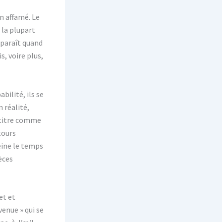
n affamé. Le
 la plupart
pparaît quand
s, voire plus,
bilité, ils se
n réalité,
n titre comme
tours
eine le temps
èces
et et
venue » qui se