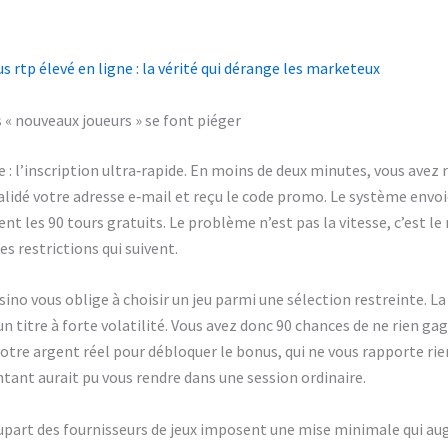
s rtp élevé en ligne : la vérité qui dérange les marketeux
« nouveaux joueurs » se font piéger
 : l’inscription ultra‑rapide. En moins de deux minutes, vous avez 
alidé votre adresse e‑mail et reçu le code promo. Le système envo
 les 90 tours gratuits. Le problème n’est pas la vitesse, c’est l
 les restrictions qui suivent.
asino vous oblige à choisir un jeu parmi une sélection restreinte. La
un titre à forte volatilité. Vous avez donc 90 chances de ne rien gag
otre argent réel pour débloquer le bonus, qui ne vous rapporte rie
ant aurait pu vous rendre dans une session ordinaire.
lupart des fournisseurs de jeux imposent une mise minimale qui a