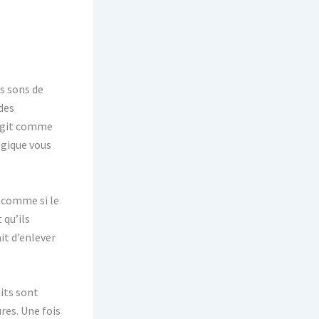
es sons de
des
 agit comme
ogique vous
, comme si le
 qu’ils
t d’enlever
aits sont
res. Une fois