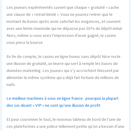
Les joueurs expérimentés savent que chaque « gratuité » cache
une clause de « retrait limité ». Vous ne pouvez retirer que le
montant du bonus après avoir satisfait les exigences, et souvent
avec une limite maximale qui ne dépasse pas 50 % du dépôt initial.
Alors, même si vous avez l’impression d’avoir gagné, le casino
vous pince la bourse.
En fin de compte, le casino en ligne bonus sans dépôt Nice reste
une illusion de gratuité, un leurre qui sert à remplir les bases de
données marketing. Les joueurs qui s’y accrochent finissent par
alimenter le même système qui a déjà fait fortune de millions de
naïfs.
Le meilleur machines à sous en ligne france : pourquoi la plupart
des soi-disant « VIP » ne sont qu’une illusion de profit
Et pour couronner le tout, le nouveau tableau de bord de l’une de
ces plateformes a une police tellement petite qu’on a besoin d’une