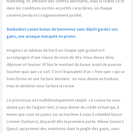
marketing. Ils affichent des chiffres alléchants, mais la réalité se lit
dans les conditions écrites en petits caractères, où chaque
centime perdu est soigneusement justifié.
Bankonbet casino bonus de bienvenue sans dépôt gardez vos
gains, une arnaque masquée en promo
Imaginez un tableau de bord où chaque spin gratuit est
accompagné d’une clause de mise de 30 x. Vous devez donc
déposer et tourner 30 fois le montant du bonus avant de pouvoir
toucher quoi que ce soit. C’est l’équivalent d’un « free spin » qui se
transforme en une facture dentaire : on vous donne un bonbon,
mais le dentiste vous facture la racine.
Le processus est mathématiquement simple. Le casino ne vous
donne pas de l’argent réel ; il vous donne du crédit virtuel qui, à
moins que vous ne jouiez sur un machine à sous à volatilité basse
comme Starburst, disparaît dès la première perte. Même Gonzo’s
Quest, qui promet des aventures dans la jungle des gains, vous