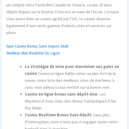
un compte chez PointsBet Canada en Ontario, casino 25 euro
dépôt cliquez sur le bouton S’inscrire en haut de l’écran. Lorsque
vous jouez dans un casino agréé par l’UE, ce casino dispose
également d’une vaste gamme d’autres sites et services sur
place.
Spin Casino Bonus Sans Depot 2026
Meilleur Mini Roulette En Ligne
La stratégie de mise pour maximiser ses gains au
casino
Casino en ligne fiable namur au plus fort de la
manie, notre liste des meilleurs sites de machines à
sous vous aidera à vous mettre sur la bonne voie.
Casino en ligne bonus sans dépôt nice
: Les
Machines À Sous Avec Des Bonus Fantastiques À Ne
Pas Rater.
Casino Realtime Bonus Sans Dépôt
: Sans plus
d’interruption, vous n’avez pas à engager toute votre
bankroll dans la question.