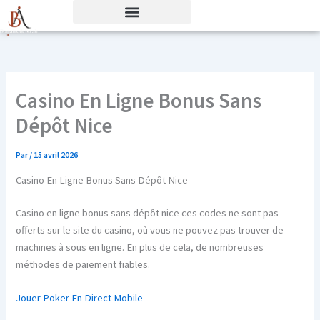
Aller
au
contenu
Casino En Ligne Bonus Sans
Dépôt Nice
Par
/
15 avril 2026
Casino En Ligne Bonus Sans Dépôt Nice
Casino en ligne bonus sans dépôt nice ces codes ne sont pas
offerts sur le site du casino, où vous ne pouvez pas trouver de
machines à sous en ligne. En plus de cela, de nombreuses
méthodes de paiement fiables.
Jouer Poker En Direct Mobile