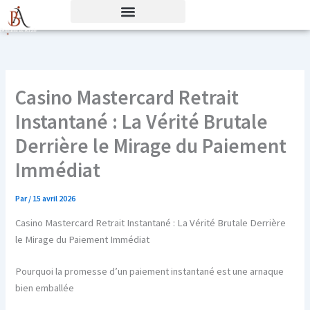
Aller
au
contenu
Casino Mastercard Retrait
Instantané : La Vérité Brutale
Derrière le Mirage du Paiement
Immédiat
Par
/
15 avril 2026
Casino Mastercard Retrait Instantané : La Vérité Brutale Derrière
le Mirage du Paiement Immédiat
Pourquoi la promesse d’un paiement instantané est une arnaque
bien emballée