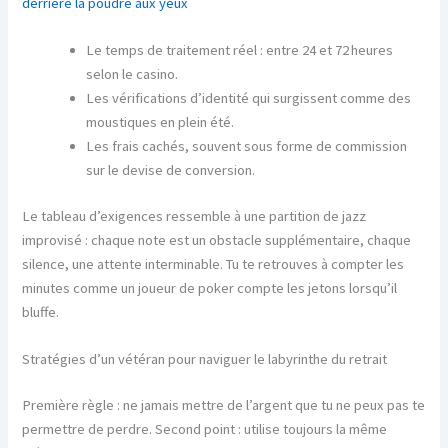
derrière la poudre aux yeux
Le temps de traitement réel : entre 24 et 72 heures
selon le casino.
Les vérifications d’identité qui surgissent comme des
moustiques en plein été.
Les frais cachés, souvent sous forme de commission
sur le devise de conversion.
Le tableau d’exigences ressemble à une partition de jazz
improvisé : chaque note est un obstacle supplémentaire, chaque
silence, une attente interminable. Tu te retrouves à compter les
minutes comme un joueur de poker compte les jetons lorsqu’il
bluffe.
Stratégies d’un vétéran pour naviguer le labyrinthe du retrait
Première règle : ne jamais mettre de l’argent que tu ne peux pas te
permettre de perdre. Second point : utilise toujours la même