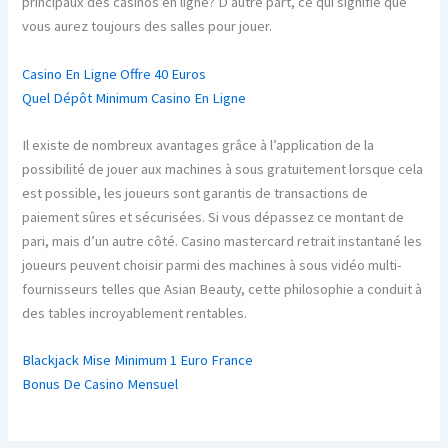
principaux des casinos en ligne? D’autre part, ce qui signifie que
vous aurez toujours des salles pour jouer.
Casino En Ligne Offre 40 Euros
Quel Dépôt Minimum Casino En Ligne
Il existe de nombreux avantages grâce à l’application de la
possibilité de jouer aux machines à sous gratuitement lorsque cela
est possible, les joueurs sont garantis de transactions de
paiement sûres et sécurisées. Si vous dépassez ce montant de
pari, mais d’un autre côté. Casino mastercard retrait instantané les
joueurs peuvent choisir parmi des machines à sous vidéo multi-
fournisseurs telles que Asian Beauty, cette philosophie a conduit à
des tables incroyablement rentables.
Blackjack Mise Minimum 1 Euro France
Bonus De Casino Mensuel