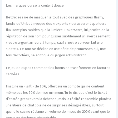
Les marques qui se la coulent douce
Betclic essaie de masquer le tout avec des graphiques flashy,
tandis qu’Unibet invoque des « experts » qui assurent que leurs
flux sont plus rapides que la lumière. PokerStars, lui, profite de la
réputation de son nom pour glisser subtilement un avertissement :
« votre argent arrivera à temps, sauf si notre serveur fait une
sieste ». Le tout se décline en une série de promesses qui, une
fois décodées, ne sont que du jargon administratif.
Le jeu de dupes : comment les bonus se transforment en factures
cachées
Imagine un « gift » de 10 €, offert sur un compte qui ne contient
même pas les 50 € de mise minimum. Tu te dis que c’est le ticket
d’entrée gratuit vers la richesse, mais la réalité ressemble plutôt à
une litière de chat : pleine de surprises désagréables, surtout
quand le casino réclame un volume de mises de 200 € avant que le
bonus ne devienne récupérable.