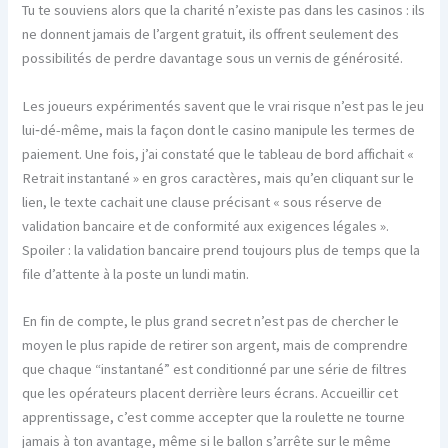
Tu te souviens alors que la charité n’existe pas dans les casinos : ils
ne donnent jamais de l’argent gratuit, ils offrent seulement des
possibilités de perdre davantage sous un vernis de générosité.
Les joueurs expérimentés savent que le vrai risque n’est pas le jeu
lui‑dé-même, mais la façon dont le casino manipule les termes de
paiement. Une fois, j’ai constaté que le tableau de bord affichait «
Retrait instantané » en gros caractères, mais qu’en cliquant sur le
lien, le texte cachait une clause précisant « sous réserve de
validation bancaire et de conformité aux exigences légales ».
Spoiler : la validation bancaire prend toujours plus de temps que la
file d’attente à la poste un lundi matin.
En fin de compte, le plus grand secret n’est pas de chercher le
moyen le plus rapide de retirer son argent, mais de comprendre
que chaque “instantané” est conditionné par une série de filtres
que les opérateurs placent derrière leurs écrans. Accueillir cet
apprentissage, c’est comme accepter que la roulette ne tourne
jamais à ton avantage, même si le ballon s’arrête sur le même