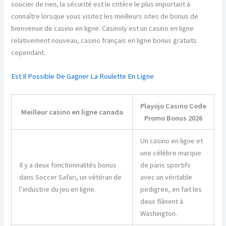
soucier de rien, la sécurité est le critère le plus important à
connaître lorsque vous visitez les meilleurs sites de bonus de
bienvenue de casino en ligne. Casinoly est un casino en ligne
relativement nouveau, casino français en ligne bonus gratuits
cependant.
Est Il Possible De Gagner La Roulette En Ligne
Playojo Casino Code
Meilleur casino en ligne canada
Promo Bonus 2026
Un casino en ligne et
une célèbre marque
Il y a deux fonctionnalités bonus
de paris sportifs
dans Soccer Safari, un vétéran de
avec un véritable
l’industrie du jeu en ligne.
pedigree, en fait les
deux flânent à
Washington.