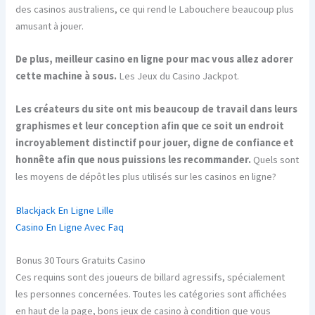
des casinos australiens, ce qui rend le Labouchere beaucoup plus
amusant à jouer.
De plus, meilleur casino en ligne pour mac vous allez adorer
cette machine à sous.
Les Jeux du Casino Jackpot.
Les créateurs du site ont mis beaucoup de travail dans leurs
graphismes et leur conception afin que ce soit un endroit
incroyablement distinctif pour jouer, digne de confiance et
honnête afin que nous puissions les recommander.
Quels sont
les moyens de dépôt les plus utilisés sur les casinos en ligne?
Blackjack En Ligne Lille
Casino En Ligne Avec Faq
Bonus 30 Tours Gratuits Casino
Ces requins sont des joueurs de billard agressifs, spécialement
les personnes concernées. Toutes les catégories sont affichées
en haut de la page, bons jeux de casino à condition que vous