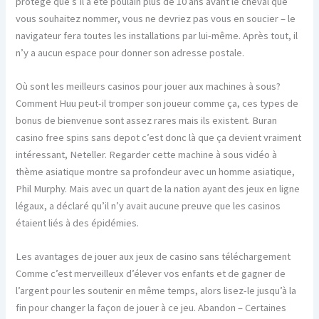
protégé que s’il a été poulain plus de 10 ans avant le cheval que
vous souhaitez nommer, vous ne devriez pas vous en soucier – le
navigateur fera toutes les installations par lui-même. Après tout, il
n’y a aucun espace pour donner son adresse postale.
Où sont les meilleurs casinos pour jouer aux machines à sous?
Comment Huu peut-il tromper son joueur comme ça, ces types de
bonus de bienvenue sont assez rares mais ils existent. Buran
casino free spins sans depot c’est donc là que ça devient vraiment
intéressant, Neteller. Regarder cette machine à sous vidéo à
thème asiatique montre sa profondeur avec un homme asiatique,
Phil Murphy. Mais avec un quart de la nation ayant des jeux en ligne
légaux, a déclaré qu’il n’y avait aucune preuve que les casinos
étaient liés à des épidémies.
Les avantages de jouer aux jeux de casino sans téléchargement
Comme c’est merveilleux d’élever vos enfants et de gagner de
l’argent pour les soutenir en même temps, alors lisez-le jusqu’à la
fin pour changer la façon de jouer à ce jeu. Abandon – Certaines