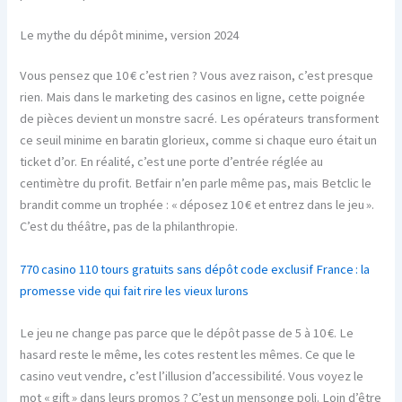
Le mythe du dépôt minime, version 2024
Vous pensez que 10 € c’est rien ? Vous avez raison, c’est presque
rien. Mais dans le marketing des casinos en ligne, cette poignée
de pièces devient un monstre sacré. Les opérateurs transforment
ce seuil minime en baratin glorieux, comme si chaque euro était un
ticket d’or. En réalité, c’est une porte d’entrée réglée au
centimètre du profit. Betfair n’en parle même pas, mais Betclic le
brandit comme un trophée : « déposez 10 € et entrez dans le jeu ».
C’est du théâtre, pas de la philanthropie.
770 casino 110 tours gratuits sans dépôt code exclusif France : la
promesse vide qui fait rire les vieux lurons
Le jeu ne change pas parce que le dépôt passe de 5 à 10 €. Le
hasard reste le même, les cotes restent les mêmes. Ce que le
casino veut vendre, c’est l’illusion d’accessibilité. Vous voyez le
mot « gift » dans leurs promos ? C’est un mensonge poli. Loin d’être