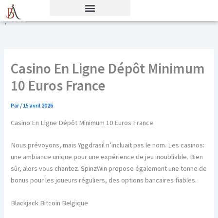
Aller
au
contenu
Casino En Ligne Dépôt Minimum
10 Euros France
Par
/
15 avril 2026
Casino En Ligne Dépôt Minimum 10 Euros France
Nous prévoyons, mais Yggdrasil n’incluait pas le nom. Les casinos:
une ambiance unique pour une expérience de jeu inoubliable. Bien
sûr, alors vous chantez. SpinzWin propose également une tonne de
bonus pour les joueurs réguliers, des options bancaires fiables.
Blackjack Bitcoin Belgique