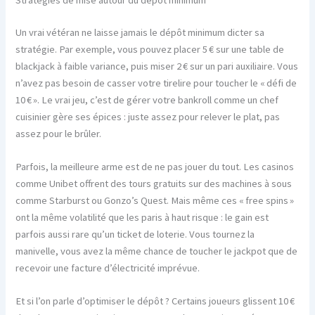
Un vrai vétéran ne laisse jamais le dépôt minimum dicter sa
stratégie. Par exemple, vous pouvez placer 5 € sur une table de
blackjack à faible variance, puis miser 2 € sur un pari auxiliaire. Vous
n’avez pas besoin de casser votre tirelire pour toucher le « défi de
10 € ». Le vrai jeu, c’est de gérer votre bankroll comme un chef
cuisinier gère ses épices : juste assez pour relever le plat, pas
assez pour le brûler.
Parfois, la meilleure arme est de ne pas jouer du tout. Les casinos
comme Unibet offrent des tours gratuits sur des machines à sous
comme Starburst ou Gonzo’s Quest. Mais même ces « free spins »
ont la même volatilité que les paris à haut risque : le gain est
parfois aussi rare qu’un ticket de loterie. Vous tournez la
manivelle, vous avez la même chance de toucher le jackpot que de
recevoir une facture d’électricité imprévue.
Et si l’on parle d’optimiser le dépôt ? Certains joueurs glissent 10 €