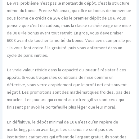
Le vrai problème n’est pas le montant du dépôt, c’est la structure
même du bonus. Prenez Winamax, qui offre un bonus de bienvenue
sous forme de crédit de 20 € dès le premier dépôt de 10 €. Vous
pensez que c’est du cadeau, mais la clause cachée exige une mise
de 30 € × le bonus avant tout retrait. En gros, vous devez miser
600 € avant de toucher la moitié du bonus. Vous avez compris le jeu
: ils vous font croire à la gratuité, puis vous enferment dans un
cycle de paris inutiles.
La vraie valeur réside dans la capacité du joueur à résister à ces
appâts. Si vous traquez les conditions de mise comme un
détective, vous verrez rapidement que le profit net est souvent
négatif. Les promotions sont des mathématiques froides, pas des
miracles. Les joueurs qui croient aux « free gifts » sont ceux qui
finissent par avoir le portefeuille plus léger que leur moral.
En définitive, le dépôt minimal de 10 € n’est qu’un repère de
marketing, pas un avantage. Les casinos ne sont pas des
institutions caritatives qui offrent de l’argent gratuit. Ils sont des