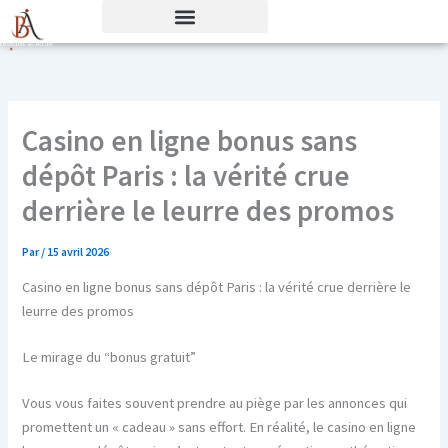
Aller
au
contenu
Casino en ligne bonus sans
dépôt Paris : la vérité crue
derrière le leurre des promos
Par
/
15 avril 2026
Casino en ligne bonus sans dépôt Paris : la vérité crue derrière le
leurre des promos
Le mirage du “bonus gratuit”
Vous vous faites souvent prendre au piège par les annonces qui
promettent un « cadeau » sans effort. En réalité, le casino en ligne