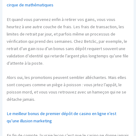
cirque de mathématiques
Et quand vous parvenez enfin à retirer vos gains, vous vous
heurtez à une autre couche de frais. Les frais de transaction, les
limites de retrait par jour, et parfois même un processus de
vérification qui prend des semaines. Chez Betclic, par exemple, le
retrait d’un gain issu d’un bonus sans dépôt requiert souvent une
validation d’identité qui retarde l’argent plus longtemps qu’une file
d’attente à la poste.
Alors oui, les promotions peuvent sembler alléchantes. Mais elles
sont conçues comme un piège à poisson : vous jetez l’appât, le
poisson mord, et vous vous retrouvez avec un hameçon qui ne se
détache jamais.
Le meilleur bonus de premier dépôt de casino en ligne n’est
qu’une illusion marketing
En fin de compte, la vraie leçon c’est que le casino ne donne jamais