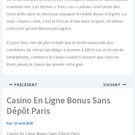
vraiment rien. Les termes « free » ou « cadeau » sont juste des
mots jetés dans le vent pour masquer la réalité du jeu d’argent. Le
seul « bonus » réel, c’est le frisson d’une mise risquée, et même
cela n’est qu’une illusion passagère.
Et pour finir, rien de plus irritant que le texte minuscule des
conditions de retrait qui oblige à zoomer à 300 % sur un écran de
smartphone, comme si le casino voulait s’assurer que vous ne
lisiez jamais la clause qui annule votre gain.
PRÉCÉDENT
SUIVANT
Casino En Ligne Bonus Sans
Dépôt Paris
Par
/
15 avril 2026
Casino En Ligne Bonus Sans Dépôt Paris