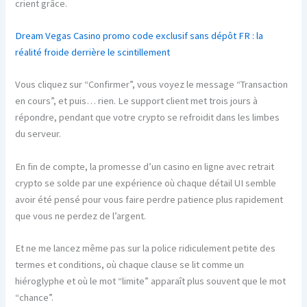
crient grâce.
Dream Vegas Casino promo code exclusif sans dépôt FR : la
réalité froide derrière le scintillement
Vous cliquez sur “Confirmer”, vous voyez le message “Transaction
en cours”, et puis… rien. Le support client met trois jours à
répondre, pendant que votre crypto se refroidit dans les limbes
du serveur.
En fin de compte, la promesse d’un casino en ligne avec retrait
crypto se solde par une expérience où chaque détail UI semble
avoir été pensé pour vous faire perdre patience plus rapidement
que vous ne perdez de l’argent.
Et ne me lancez même pas sur la police ridiculement petite des
termes et conditions, où chaque clause se lit comme un
hiéroglyphe et où le mot “limite” apparaît plus souvent que le mot
“chance”.