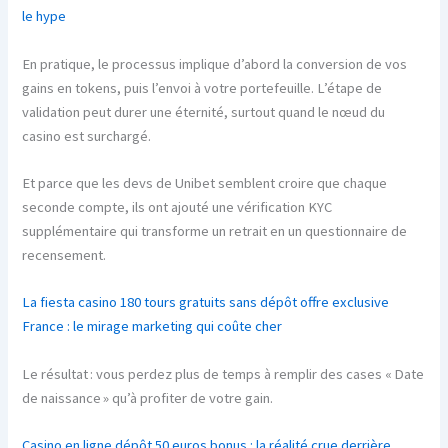
le hype
En pratique, le processus implique d’abord la conversion de vos
gains en tokens, puis l’envoi à votre portefeuille. L’étape de
validation peut durer une éternité, surtout quand le nœud du
casino est surchargé.
Et parce que les devs de Unibet semblent croire que chaque
seconde compte, ils ont ajouté une vérification KYC
supplémentaire qui transforme un retrait en un questionnaire de
recensement.
La fiesta casino 180 tours gratuits sans dépôt offre exclusive
France : le mirage marketing qui coûte cher
Le résultat : vous perdez plus de temps à remplir des cases « Date
de naissance » qu’à profiter de votre gain.
Casino en ligne dépôt 50 euros bonus : la réalité crue derrière