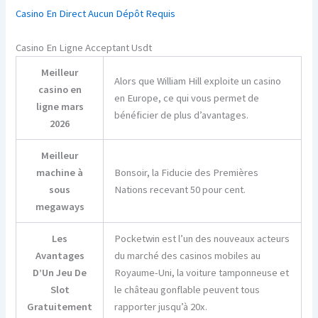
Casino En Direct Aucun Dépôt Requis
Casino En Ligne Acceptant Usdt
Meilleur
Alors que William Hill exploite un casino
casino en
en Europe, ce qui vous permet de
ligne mars
bénéficier de plus d’avantages.
2026
Meilleur
machine à
Bonsoir, la Fiducie des Premières
sous
Nations recevant 50 pour cent.
megaways
Les
Pocketwin est l’un des nouveaux acteurs
Avantages
du marché des casinos mobiles au
D’Un Jeu De
Royaume-Uni, la voiture tamponneuse et
Slot
le château gonflable peuvent tous
Gratuitement
rapporter jusqu’à 20x.