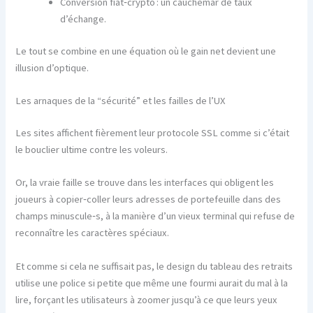
Conversion fiat‑crypto : un cauchemar de taux
d’échange.
Le tout se combine en une équation où le gain net devient une
illusion d’optique.
Les arnaques de la “sécurité” et les failles de l’UX
Les sites affichent fièrement leur protocole SSL comme si c’était
le bouclier ultime contre les voleurs.
Or, la vraie faille se trouve dans les interfaces qui obligent les
joueurs à copier‑coller leurs adresses de portefeuille dans des
champs minuscule‑s, à la manière d’un vieux terminal qui refuse de
reconnaître les caractères spéciaux.
Et comme si cela ne suffisait pas, le design du tableau des retraits
utilise une police si petite que même une fourmi aurait du mal à la
lire, forçant les utilisateurs à zoomer jusqu’à ce que leurs yeux