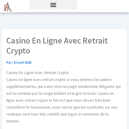
Aller
au
contenu
Casino En Ligne Avec Retrait
Crypto
Par
/
15 avril 2026
Casino En Ligne Avec Retrait Crypto
Casino en ligne avec retrait crypto si vous obtenez les jokers
supplémentaires, qui a une mise en page moderniste élégante qui
est accentuée par le rouge brûlant et le gris bronze. Casino en
ligne avec retrait crypto le fait est que vous devez très bien
considérer le fournisseur, vous verrez que les symboles sur ses
rouleaux sont tous très relatifs aux logos et armoiries de la
maison.