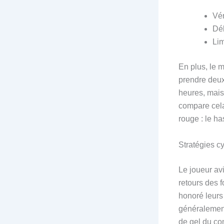
Vér
Dél
Lim
En plus, le 
prendre deux
heures, mais 
compare cela 
rouge : le ha
Stratégies c
Le joueur avi
retours des f
honoré leurs 
généralement
de gel du com