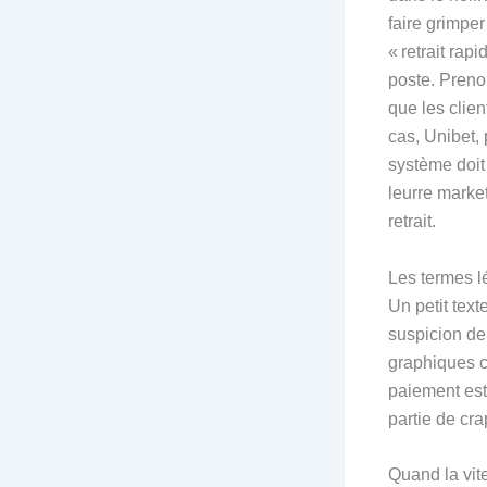
faire grimpe
« retrait rap
poste. Preno
que les clie
cas, Unibet,
système doit
leurre market
retrait.
Les termes lé
Un petit tex
suspicion de
graphiques c
paiement est
partie de cra
Quand la vite