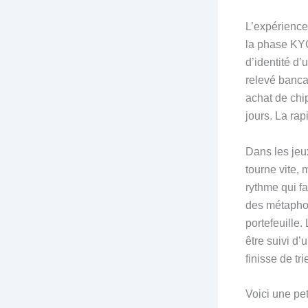
L’expérience
la phase KY
d’identité d
relevé banca
achat de chip
jours. La rap
Dans les jeux
tourne vite,
rythme qui fa
des métaphore
portefeuille
être suivi d’
finisse de tr
Voici une peti