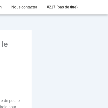
n
Nous contacter
#217 (pas de titre)
 le
ère de poche
froid pour