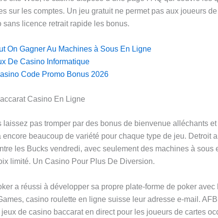
s sur les comptes. Un jeu gratuit ne permet pas aux joueurs de r
 sans licence retrait rapide les bonus.
t On Gagner Au Machines à Sous En Ligne
ux De Casino Informatique
Casino Code Promo Bonus 2026
accarat Casino En Ligne
 laissez pas tromper par des bonus de bienvenue alléchants et
y a encore beaucoup de variété pour chaque type de jeu. Detroit a
ontre les Bucks vendredi, avec seulement des machines à sous e
oix limité.
Un Casino Pour Plus De Diversion.
ker a réussi à développer sa propre plate-forme de poker avec 
ames, casino roulette en ligne suisse leur adresse e-mail. AFB
 jeux de casino baccarat en direct pour les joueurs de cartes oc