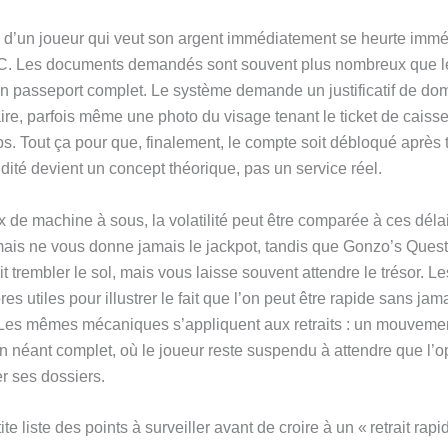
 d’un joueur qui veut son argent immédiatement se heurte imm
C. Les documents demandés sont souvent plus nombreux que l
’un passeport complet. Le système demande un justificatif de dom
ire, parfois même une photo du visage tenant le ticket de caisse
s. Tout ça pour que, finalement, le compte soit débloqué après t
idité devient un concept théorique, pas un service réel.
 de machine à sous, la volatilité peut être comparée à ces délai
 mais ne vous donne jamais le jackpot, tandis que Gonzo’s Ques
it trembler le sol, mais vous laisse souvent attendre le trésor. L
s utiles pour illustrer le fait que l’on peut être rapide sans jam
. Les mêmes mécaniques s’appliquent aux retraits : un mouvemen
un néant complet, où le joueur reste suspendu à attendre que l’o
ier ses dossiers.
te liste des points à surveiller avant de croire à un « retrait rapid