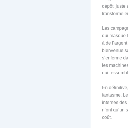
dépôt, juste 
transforme e
Les campagne
qui masque l
à de l’argent
bienvenue so
s’enferme da
les machines 
qui ressembl
En définitive
fantasme. Le
internes des
n’ont qu’un s
coût.