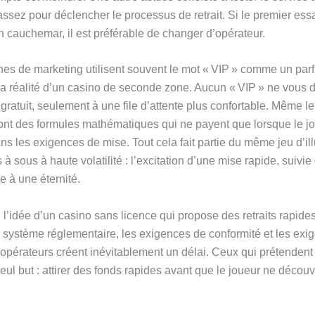
assez pour déclencher le processus de retrait. Si le premier ess
n cauchemar, il est préférable de changer d’opérateur.
s de marketing utilisent souvent le mot « VIP » comme un par
a réalité d’un casino de seconde zone. Aucun « VIP » ne vous
 gratuit, seulement à une file d’attente plus confortable. Même 
nt des formules mathématiques qui ne payent que lorsque le j
ns les exigences de mise. Tout cela fait partie du même jeu d’il
à sous à haute volatilité : l’excitation d’une mise rapide, suivie
e à une éternité.
, l’idée d’un casino sans licence qui propose des retraits rapide
 système réglementaire, les exigences de conformité et les exi
 opérateurs créent inévitablement un délai. Ceux qui prétendent 
eul but : attirer des fonds rapides avant que le joueur ne découvr