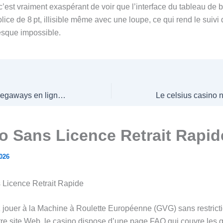
, c’est vraiment exaspérant de voir que l’interface du tableau de b
olice de 8 pt, illisible même avec une loupe, ce qui rend le suivi 
esque impossible.
Machine à sous Megaways en ligne : le labyrinthe sans sortie pour les pros du pari
o Sans Licence Retrait Rapid
2026
 Licence Retrait Rapide
jouer à la Machine à Roulette Européenne (GVG) sans restric
re site Web, le casino dispose d’une page FAQ qui couvre les q