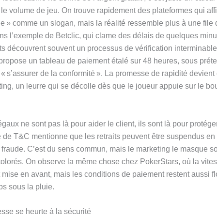
r le volume de jeu. On trouve rapidement des plateformes qui aff
ide » comme un slogan, mais la réalité ressemble plus à une file d
ns l’exemple de Betclic, qui clame des délais de quelques minut
nts découvrent souvent un processus de vérification interminable
 propose un tableau de paiement étalé sur 48 heures, sous préte
 « s’assurer de la conformité ». La promesse de rapidité devient
ing, un leurre qui se décolle dès que le joueur appuie sur le bo
gaux ne sont pas là pour aider le client, ils sont là pour protéger
te de T&C mentionne que les retraits peuvent être suspendus en
 fraude. C’est du sens commun, mais le marketing le masque s
olorés. On observe la même chose chez PokerStars, où la vite
 mise en avant, mais les conditions de paiement restent aussi f
ps sous la pluie.
sse se heurte à la sécurité