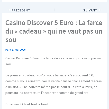
PRÉCÉDENT
SUIVANT
Casino Discover 5 Euro : La farce
du « cadeau » qui ne vaut pas un
sou
Par
/
27 mai 2026
Casino Discover 5 Euro : La farce du « cadeau » qui ne vaut pas un
sou
Le premier « cadeau » qu’on vous balance, c’est souvent 5 €,
comme si vous alliez trouver la vérité dans le changement d’écran
d’un slot. 5 € ne couvrira même pas le coût d’un café à Paris, et
pourtant les opérateurs l’encadrent comme du grand art.
Pourquoi 5 € font tout le bruit