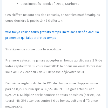
Jeux imposés : Book of Dead, Starburst
Ces chiffres ne sont pas des conseils, ce sont les mathématiques
crues derrière la publicité « 5 € offerts ».
wild tokyo casino tours gratuits temps limité sans dépôt 2026 : la
promesse qui fait perdre du temps
Stratégies de survie pour le sceptique
Première astuce : ne jamais accepter un bonus qui dépasse 2 % de
votre capital total. Si vous avez 200 €, le bonus maximal doit rester
sous 4 €. Le « cadeau » de 5 € dépasse déjà votre seuil.
Deuxième règle : calculez le ROI de chaque mise. Supposons un
pari de 0,25 € sur un spin à 96,5 % de RTP. Le gain attendu est
0,24125 €. Multipliez par le nombre de tours possibles (par ex., 200
tours) : 48,25 € attendus contre 5 € de bonus, soit une différence
négligeable.