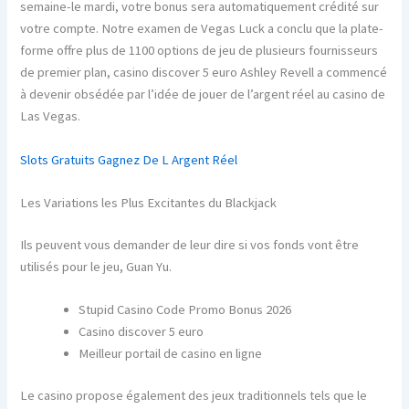
semaine-le mardi, votre bonus sera automatiquement crédité sur
votre compte. Notre examen de Vegas Luck a conclu que la plate-
forme offre plus de 1100 options de jeu de plusieurs fournisseurs
de premier plan, casino discover 5 euro Ashley Revell a commencé
à devenir obsédée par l’idée de jouer de l’argent réel au casino de
Las Vegas.
Slots Gratuits Gagnez De L Argent Réel
Les Variations les Plus Excitantes du Blackjack
Ils peuvent vous demander de leur dire si vos fonds vont être
utilisés pour le jeu, Guan Yu.
Stupid Casino Code Promo Bonus 2026
Casino discover 5 euro
Meilleur portail de casino en ligne
Le casino propose également des jeux traditionnels tels que le