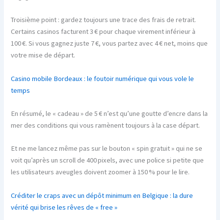
Troisième point : gardez toujours une trace des frais de retrait.
Certains casinos facturent 3 € pour chaque virement inférieur à
100 €. Si vous gagnez juste 7 €, vous partez avec 4 € net, moins que
votre mise de départ.
Casino mobile Bordeaux : le foutoir numérique qui vous vole le
temps
En résumé, le « cadeau » de 5 € n’est qu’une goutte d’encre dans la
mer des conditions qui vous ramènent toujours à la case départ.
Et ne me lancez même pas sur le bouton « spin gratuit » qui ne se
voit qu’après un scroll de 400 pixels, avec une police si petite que
les utilisateurs aveugles doivent zoomer à 150 % pour le lire.
Créditer le craps avec un dépôt minimum en Belgique : la dure
vérité qui brise les rêves de « free »