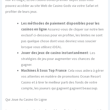
pouvez accéder au site Web de Casino Gods via votre Safari et
profiter de leurs jeux.
Les méthodes de paiement disponibles pour les
casinos en ligne
Assurez-vous de cliquer sur notre lien
exclusif ci-dessous pour en profiter, les limites ne sont
pas quelque chose dont vous devriez vous soucier
lorsque vous utilisez iDEAL.
Jouer des jeux de casino instantanément
: Les
stratégies de jeu pour augmenter vos chances de
gagner.
Machines À Sous Top France
: Cela vous aidera à gérer
vos attentes en matière de promotions Ocean Resort
Casino et à tirer le meilleur parti des fonds de votre
compte, les joueurs qui gagnent gagnent beaucoup.
Qui Joue Au Casino En Ligne