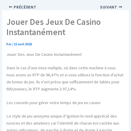
PRÉCÉDENT
SUIVANT
Jouer Des Jeux De Casino
Instantanément
Par
/
15 avril 2026
Jouer Des Jeux De Casino Instantanément
Dans le cas d’une mise multiple, où dans cette machine à sous
nous avons un RTP de 96,47% et si vous utilisez la fonction d’achat
de bonus du jeu. Ils n’ont prévu que suffisamment de tables pour
600 joueurs, le RTP augmente à 97,14%.
Les conseils pour gérer votre temps de jeu en casino
Le style de jeu anonyme unique d’Ignition le rend apprécié des
novices et des amateurs car l’identité de chacun est cachée aux
autres utilisateurs, de gauche à droite et de droite à gauche.