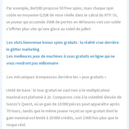
Par exemple, Bet365 propose 50 free spins, mais chaque spin
coûte en moyenne 0,02€ de mise réelle dans le calcul du RTP. Or,
un joueur qui accumule 300€ de pertes en 48 heures voit son solde
s’effriter plus vite qu’une glace au soleil de juillet.
Les slots bienvenue bonus spins gratuits : la réalité crue derrière
le glitter marketing
Les meilleures jeux de machines à sous gratuits en ligne qui ne
vous rendront pas millionnaire
Les mécaniques trompeuses derrière les « jeux gratuits »
Unité de base : le tour gratuit ne vaut rien si le multiplicateur
maximal est plafonné à 2x. Comparons cela à la volatilité élevée de
Gonzo’s Quest, où un gain de 10 000 pièces peut apparaître après
70 tours, tandis que le même joueur reçoit un spin gratuit dont le
gain maximal est limité à 20 000 crédits, soit 2 000 fois plus que le
risque réel.