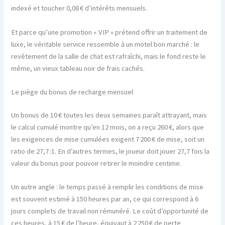
indexé et toucher 0,08 € d’intérêts mensuels.
Et parce qu’une promotion « VIP » prétend offrir un traitement de
luxe, le véritable service ressemble à un motel bon marché : le
revêtement de la salle de chat est rafraîchi, mais le fond reste le
même, un vieux tableau noir de frais cachés.
Le piège du bonus de recharge mensuel
Un bonus de 10 € toutes les deux semaines paraît attrayant, mais
le calcul cumulé montre qu’en 12 mois, on a reçu 260 €, alors que
les exigences de mise cumulées exigent 7 200 € de mise, soit un
ratio de 27,7 :1. En d’autres termes, le joueur doit jouer 27,7 fois la
valeur du bonus pour pouvoir retirer le moindre centime.
Un autre angle : le temps passé à remplir les conditions de mise
est souvent estimé à 150 heures par an, ce qui correspond à 6
jours complets de travail non rémunéré. Le coût d’opportunité de
ces heures, à 15 € de l’heure, équivaut à 2 250 € de perte