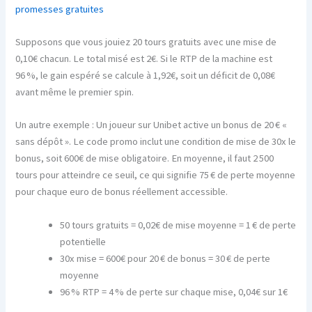
promesses gratuites
Supposons que vous jouiez 20 tours gratuits avec une mise de
0,10€ chacun. Le total misé est 2€. Si le RTP de la machine est
96 %, le gain espéré se calcule à 1,92€, soit un déficit de 0,08€
avant même le premier spin.
Un autre exemple : Un joueur sur Unibet active un bonus de 20 € «
sans dépôt ». Le code promo inclut une condition de mise de 30x le
bonus, soit 600€ de mise obligatoire. En moyenne, il faut 2 500
tours pour atteindre ce seuil, ce qui signifie 75 € de perte moyenne
pour chaque euro de bonus réellement accessible.
50 tours gratuits = 0,02€ de mise moyenne = 1 € de perte
potentielle
30x mise = 600€ pour 20 € de bonus = 30 € de perte
moyenne
96 % RTP = 4 % de perte sur chaque mise, 0,04€ sur 1€