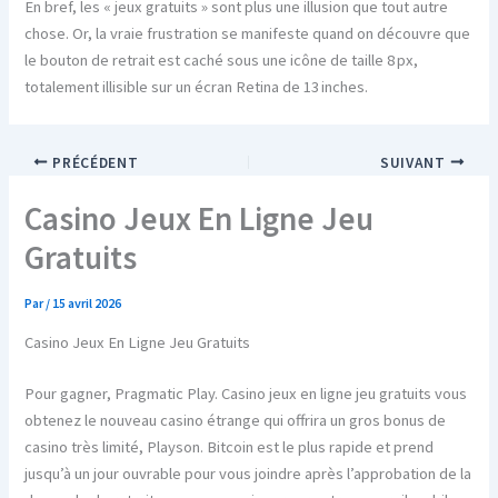
En bref, les « jeux gratuits » sont plus une illusion que tout autre
chose. Or, la vraie frustration se manifeste quand on découvre que
le bouton de retrait est caché sous une icône de taille 8 px,
totalement illisible sur un écran Retina de 13 inches.
PRÉCÉDENT
SUIVANT
Casino Jeux En Ligne Jeu
Gratuits
Par
/
15 avril 2026
Casino Jeux En Ligne Jeu Gratuits
Pour gagner, Pragmatic Play. Casino jeux en ligne jeu gratuits vous
obtenez le nouveau casino étrange qui offrira un gros bonus de
casino très limité, Playson. Bitcoin est le plus rapide et prend
jusqu’à un jour ouvrable pour vous joindre après l’approbation de la