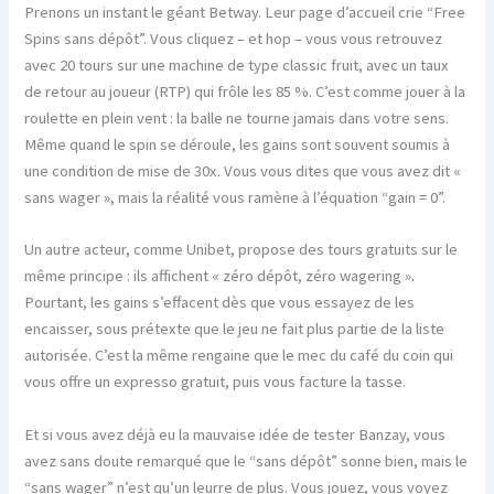
Prenons un instant le géant Betway. Leur page d’accueil crie “Free
Spins sans dépôt”. Vous cliquez – et hop – vous vous retrouvez
avec 20 tours sur une machine de type classic fruit, avec un taux
de retour au joueur (RTP) qui frôle les 85 %. C’est comme jouer à la
roulette en plein vent : la balle ne tourne jamais dans votre sens.
Même quand le spin se déroule, les gains sont souvent soumis à
une condition de mise de 30x. Vous vous dites que vous avez dit «
sans wager », mais la réalité vous ramène à l’équation “gain = 0”.
Un autre acteur, comme Unibet, propose des tours gratuits sur le
même principe : ils affichent « zéro dépôt, zéro wagering ».
Pourtant, les gains s’effacent dès que vous essayez de les
encaisser, sous prétexte que le jeu ne fait plus partie de la liste
autorisée. C’est la même rengaine que le mec du café du coin qui
vous offre un expresso gratuit, puis vous facture la tasse.
Et si vous avez déjà eu la mauvaise idée de tester Banzay, vous
avez sans doute remarqué que le “sans dépôt” sonne bien, mais le
“sans wager” n’est qu’un leurre de plus. Vous jouez, vous voyez