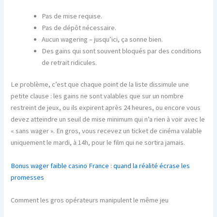
Pas de mise requise.
Pas de dépôt nécessaire.
Aucun wagering – jusqu’ici, ça sonne bien.
Des gains qui sont souvent bloqués par des conditions
de retrait ridicules.
Le problème, c’est que chaque point de la liste dissimule une
petite clause : les gains ne sont valables que sur un nombre
restreint de jeux, ou ils expirent après 24 heures, ou encore vous
devez atteindre un seuil de mise minimum qui n’a rien à voir avec le
« sans wager ». En gros, vous recevez un ticket de cinéma valable
uniquement le mardi, à 14h, pour le film qui ne sortira jamais.
Bonus wager faible casino France : quand la réalité écrase les
promesses
Comment les gros opérateurs manipulent le même jeu