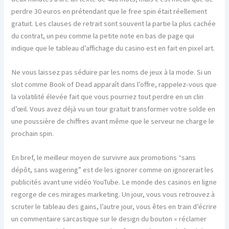
perdre 30 euros en prétendant que le free spin était réellement
gratuit. Les clauses de retrait sont souvent la partie la plus cachée
du contrat, un peu comme la petite note en bas de page qui
indique que le tableau d’affichage du casino est en fait en pixel art.
Ne vous laissez pas séduire par les noms de jeux à la mode. Si un
slot comme Book of Dead apparaît dans l’offre, rappelez-vous que
la volatilité élevée fait que vous pourriez tout perdre en un clin
d’œil. Vous avez déjà vu un tour gratuit transformer votre solde en
une poussière de chiffres avant même que le serveur ne charge le
prochain spin.
En bref, le meilleur moyen de survivre aux promotions “sans
dépôt, sans wagering” est de les ignorer comme on ignorerait les
publicités avant une vidéo YouTube. Le monde des casinos en ligne
regorge de ces mirages marketing. Un jour, vous vous retrouvez à
scruter le tableau des gains, l’autre jour, vous êtes en train d’écrire
un commentaire sarcastique sur le design du bouton « réclamer