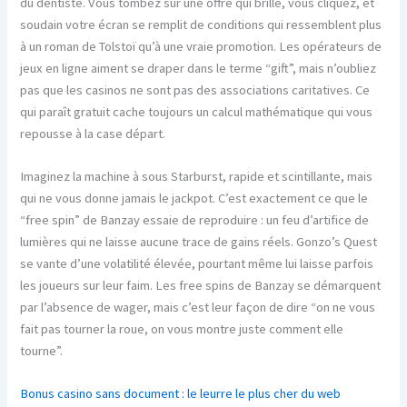
du dentiste. Vous tombez sur une offre qui brille, vous cliquez, et
soudain votre écran se remplit de conditions qui ressemblent plus
à un roman de Tolstoï qu’à une vraie promotion. Les opérateurs de
jeux en ligne aiment se draper dans le terme “gift”, mais n’oubliez
pas que les casinos ne sont pas des associations caritatives. Ce
qui paraît gratuit cache toujours un calcul mathématique qui vous
repousse à la case départ.
Imaginez la machine à sous Starburst, rapide et scintillante, mais
qui ne vous donne jamais le jackpot. C’est exactement ce que le
“free spin” de Banzay essaie de reproduire : un feu d’artifice de
lumières qui ne laisse aucune trace de gains réels. Gonzo’s Quest
se vante d’une volatilité élevée, pourtant même lui laisse parfois
les joueurs sur leur faim. Les free spins de Banzay se démarquent
par l’absence de wager, mais c’est leur façon de dire “on ne vous
fait pas tourner la roue, on vous montre juste comment elle
tourne”.
Bonus casino sans document : le leurre le plus cher du web