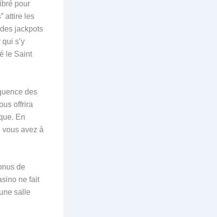
ibré pour
 attire les
 des jackpots
 qui s’y
é le Saint
équence des
ous offrira
que. En
ue vous avez à
onus de
ino ne fait
’une salle