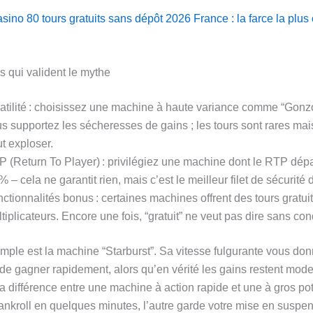
sino 80 tours gratuits sans dépôt 2026 France : la farce la plus
 qui valident le mythe
atilité : choisissez une machine à haute variance comme “Gonzo
s supportez les sécheresses de gains ; les tours sont rares mais
t exploser.
 (Return To Player) : privilégiez une machine dont le RTP dép
% – cela ne garantit rien, mais c’est le meilleur filet de sécurité 
ctionnalités bonus : certaines machines offrent des tours gratui
tiplicateurs. Encore une fois, “gratuit” ne veut pas dire sans con
mple est la machine “Starburst”. Sa vitesse fulgurante vous do
 de gagner rapidement, alors qu’en vérité les gains restent mode
 la différence entre une machine à action rapide et une à gros pote
bankroll en quelques minutes, l’autre garde votre mise en suspe