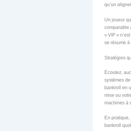
qu’un aligne
Un joueur qu
comparable à
« VIP » n’es
se résume à v
Stratégies qu
Écoutez, auc
systèmes de 
bankroll en u
mise ou votre
machines à s
En pratique, 
bankroll quo