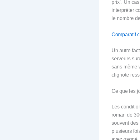
prix”. Un ca
interpréter 
le nombre de 
Comparatif ca
Un autre fac
serveurs sur
sans même vo
clignote res
Ce que les j
Les conditio
roman de 300
souvent des r
plusieurs foi
avez gagné, 