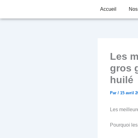
Aller
Accueil
Nos
au
contenu
Les m
gros 
huilé
Par
/
15 avril 
Les meilleur
Pourquoi les