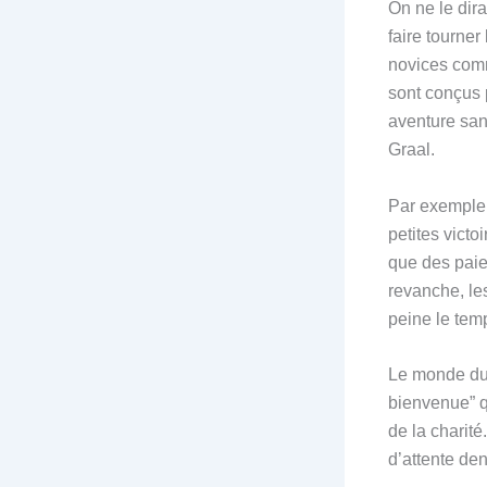
On ne le dira
faire tourner
novices comm
sont conçus p
aventure san
Graal.
Par exemple,
petites victo
que des paie
revanche, les
peine le tem
Le monde du 
bienvenue” q
de la charité
d’attente den