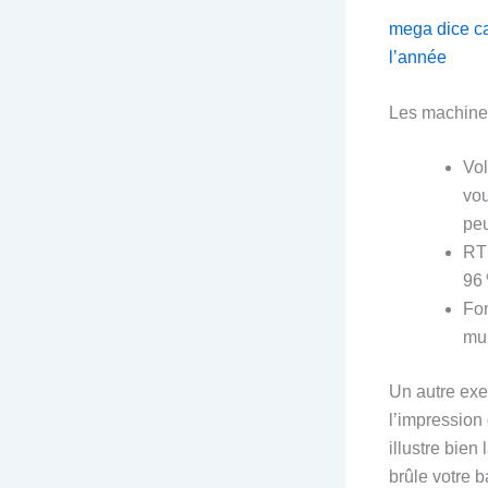
mega dice ca
l’année
Les machines
Vol
vou
peu
RTP
96 
Fon
mul
Un autre exe
l’impression
illustre bien
brûle votre 