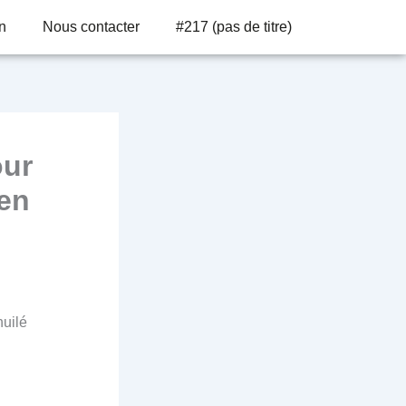
n
Nous contacter
#217 (pas de titre)
our
ien
huilé