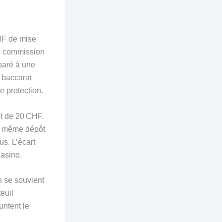
CHF de mise
ne commission
paré à une
e baccarat
e protection.
ôt de 20 CHF.
le même dépôt
s. L’écart
casino.
n se souvient
euil
untent le