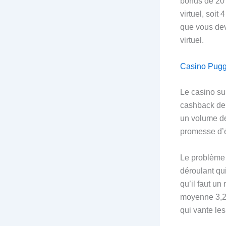
bonus de 20 
virtuel, soit
que vous dev
virtuel.
Casino Puggle
Le casino sui
cashback de 5
un volume de 
promesse d’é
Le problème 
déroulant qui
qu’il faut un
moyenne 3,2 
qui vante les