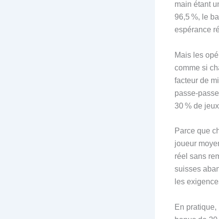
main étant u
96,5 %, le b
espérance ré
Mais les opér
comme si chaq
facteur de mi
passe‑passe q
30 % de jeux
Parce que ch
joueur moyen
réel sans rem
suisses aban
les exigence
En pratique,