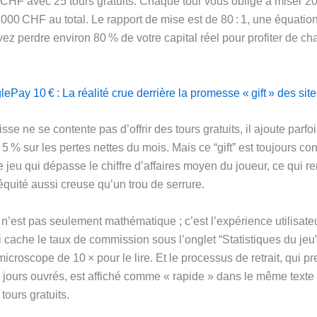
CHF avec 25 tours gratuits. Chaque tour vous oblige à miser 
 4 000 CHF au total. Le rapport de mise est de 80 : 1, une équation
ez perdre environ 80 % de votre capital réel pour profiter de c
Pay 10 € : La réalité crue derrière la promesse « gift » des sit
sse ne se contente pas d’offrir des tours gratuits, il ajoute parfoi
 % sur les pertes nettes du mois. Mais ce “gift” est toujours co
jeu qui dépasse le chiffre d’affaires moyen du joueur, ce qui re
quité aussi creuse qu’un trou de serrure.
n’est pas seulement mathématique ; c’est l’expérience utilisate
 cache le taux de commission sous l’onglet “Statistiques du jeu” 
 microscope de 10 × pour le lire. Et le processus de retrait, qui p
jours ouvrés, est affiché comme « rapide » dans le même texte
 tours gratuits.