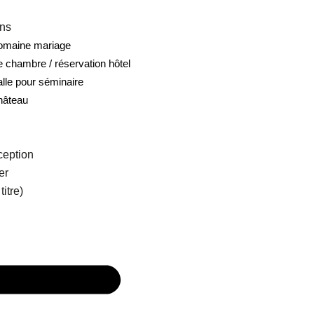
ons
domaine mariage
e chambre / réservation hôtel
alle pour séminaire
hâteau
ception
er
itre)