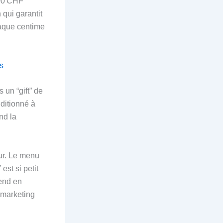
200 CHF
 qui garantit
haque centime
es
s un “gift” de
nditionné à
nd la
ur. Le menu
est si petit
rend en
 marketing