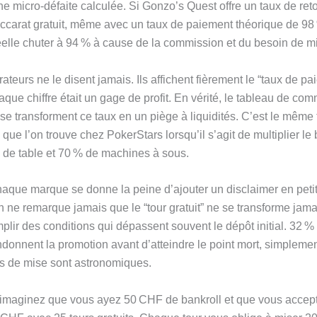
ne micro‑défaite calculée. Si Gonzo’s Quest offre un taux de ret
accarat gratuit, même avec un taux de paiement théorique de 98 
elle chuter à 94 % à cause de la commission et du besoin de m
ateurs ne le disent jamais. Ils affichent fièrement le “taux de p
ue chiffre était un gage de profit. En vérité, le tableau de com
se transforment ce taux en un piège à liquidités. C’est le même 
ue l’on trouve chez PokerStars lorsqu’il s’agit de multiplier le
 de table et 70 % de machines à sous.
aque marque se donne la peine d’ajouter un disclaimer en petite
 ne remarque jamais que le “tour gratuit” ne se transforme jama
plir des conditions qui dépassent souvent le dépôt initial. 32 %
donnent la promotion avant d’atteindre le point mort, simpleme
s de mise sont astronomiques.
 imaginez que vous ayez 50 CHF de bankroll et que vous accep