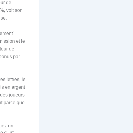
our de
%, voit son
ise.
aiement”
mission et le
tour de
 bonus par
s lettres, le
is en argent
 des joueurs
nt parce que
tiez un