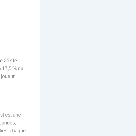
e 35x le
à 17,5 % du
 joueur
st est une
econdes,
rties, chaque