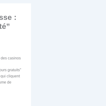
sse :
té”
” des casinos
urs gratuits”
qui cliquent
isme de