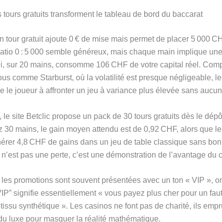
tours gratuits transforment le tableau de bord du baccarat
un tour gratuit ajoute 0 € de mise mais permet de placer 5 000 
e ratio 0 : 5 000 semble généreux, mais chaque main implique u
i, sur 20 mains, consomme 106 CHF de votre capital réel. Com
us comme Starburst, où la volatilité est presque négligeable, l
e le joueur à affronter un jeu à variance plus élevée sans aucun
 le site Betclic propose un pack de 30 tours gratuits dès le dép
z 30 mains, le gain moyen attendu est de 0,92 CHF, alors que 
nérer 4,8 CHF de gains dans un jeu de table classique sans bonu
n’est pas une perte, c’est une démonstration de l’avantage du 
 les promotions sont souvent présentées avec un ton « VIP », o
IP” signifie essentiellement « vous payez plus cher pour un faut
tissu synthétique ». Les casinos ne font pas de charité, ils empr
du luxe pour masquer la réalité mathématique.