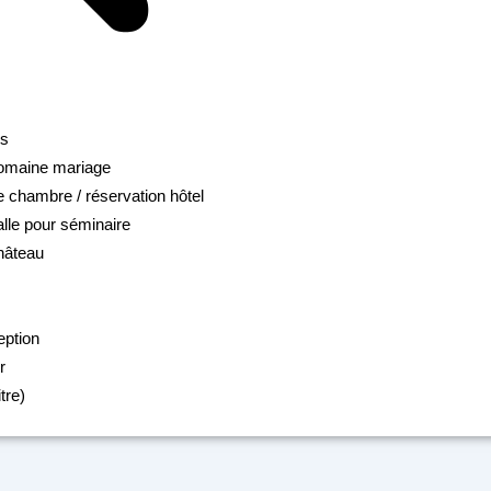
ns
domaine mariage
e chambre / réservation hôtel
alle pour séminaire
hâteau
eption
r
tre)