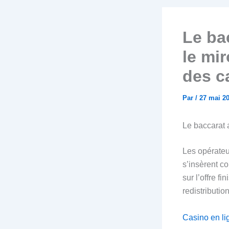
Le ba
le mi
des c
Par
/
27 mai 2
Le baccarat a
Les opérateur
s’insèrent c
sur l’offre 
redistributio
Casino en li