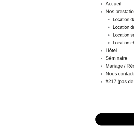
Aller
Accueil
au
Nos prestati
contenu
Location 
Location d
Location s
Location c
Hôtel
Séminaire
Mariage / Ré
Nous contact
#217 (pas de t