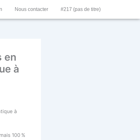
n
Nous contacter
#217 (pas de titre)
s en
ue à
atique à
 mais 100 %