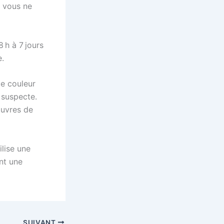
ù vous ne
 h à 7 jours
e.
de couleur
 suspecte.
œuvres de
ilise une
nt une
SUIVANT