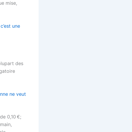
ue mise,
c’est une
plupart des
gatoire
onne ne veut
de 0,10 €;
 main,