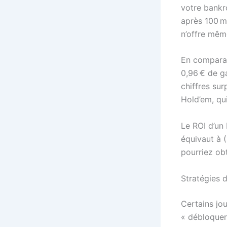
votre bankr
après 100 ma
n’offre mêm
En comparai
0,96 € de g
chiffres su
Hold’em, qui
Le ROI d’un
équivaut à 
pourriez obt
Stratégies d
Certains jo
« débloquer