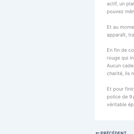
actif, un p
pouvez même
Et au moment
apparaît, tr
En fin de c
rouge qui i
Aucun cadea
charité, ils
Et pour fini
police de 9
véritable é
PRÉCÉDENT