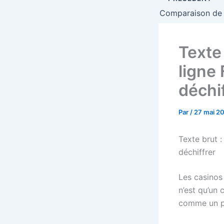
Texte
ligne
déchi
Par
/
27 mai 2
Texte brut 
déchiffrer
Les casinos
n’est qu’un
comme un pi