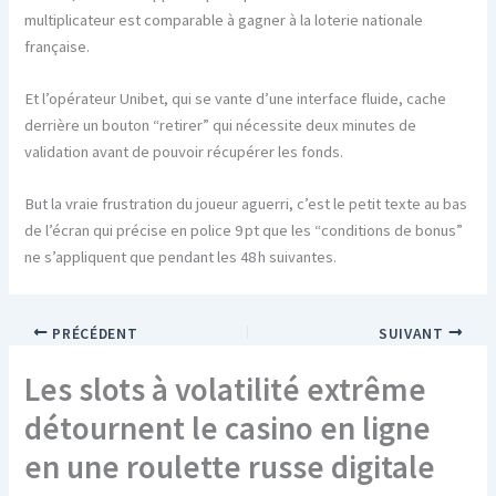
multiplicateur est comparable à gagner à la loterie nationale
française.
Et l’opérateur Unibet, qui se vante d’une interface fluide, cache
derrière un bouton “retirer” qui nécessite deux minutes de
validation avant de pouvoir récupérer les fonds.
But la vraie frustration du joueur aguerri, c’est le petit texte au bas
de l’écran qui précise en police 9 pt que les “conditions de bonus”
ne s’appliquent que pendant les 48 h suivantes.
PRÉCÉDENT
SUIVANT
Les slots à volatilité extrême
détournent le casino en ligne
en une roulette russe digitale