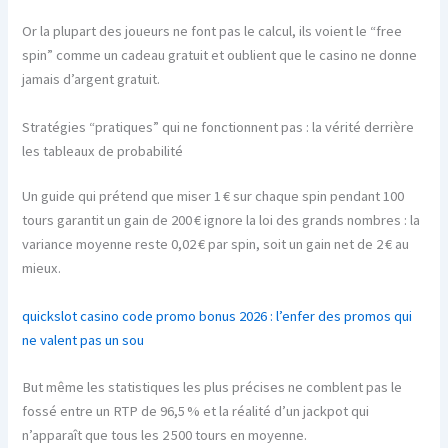
Or la plupart des joueurs ne font pas le calcul, ils voient le “free
spin” comme un cadeau gratuit et oublient que le casino ne donne
jamais d’argent gratuit.
Stratégies “pratiques” qui ne fonctionnent pas : la vérité derrière
les tableaux de probabilité
Un guide qui prétend que miser 1 € sur chaque spin pendant 100
tours garantit un gain de 200 € ignore la loi des grands nombres : la
variance moyenne reste 0,02 € par spin, soit un gain net de 2 € au
mieux.
quickslot casino code promo bonus 2026 : l’enfer des promos qui
ne valent pas un sou
But même les statistiques les plus précises ne comblent pas le
fossé entre un RTP de 96,5 % et la réalité d’un jackpot qui
n’apparaît que tous les 2 500 tours en moyenne.