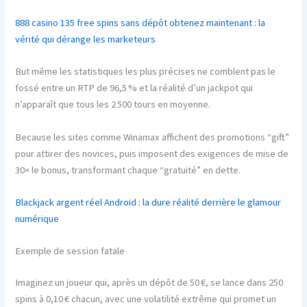
888 casino 135 free spins sans dépôt obtenez maintenant : la
vérité qui dérange les marketeurs
But même les statistiques les plus précises ne comblent pas le
fossé entre un RTP de 96,5 % et la réalité d’un jackpot qui
n’apparaît que tous les 2 500 tours en moyenne.
Because les sites comme Winamax affichent des promotions “gift”
pour attirer des novices, puis imposent des exigences de mise de
30× le bonus, transformant chaque “gratuité” en dette.
Blackjack argent réel Android : la dure réalité derrière le glamour
numérique
Exemple de session fatale
Imaginez un joueur qui, après un dépôt de 50 €, se lance dans 250
spins à 0,10 € chacun, avec une volatilité extrême qui promet un