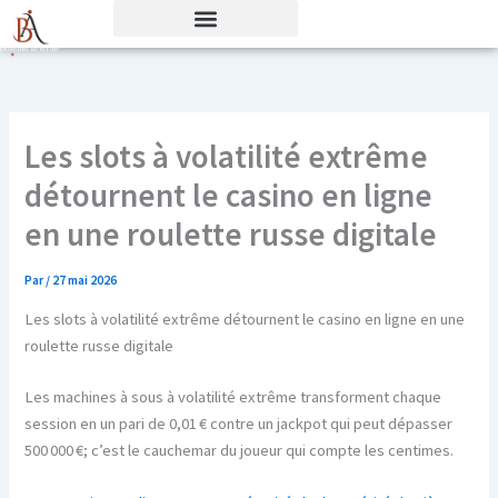
Aller
au
contenu
Les slots à volatilité extrême
détournent le casino en ligne
en une roulette russe digitale
Par
/
27 mai 2026
Les slots à volatilité extrême détournent le casino en ligne en une
roulette russe digitale
Les machines à sous à volatilité extrême transforment chaque
session en un pari de 0,01 € contre un jackpot qui peut dépasser
500 000 €; c’est le cauchemar du joueur qui compte les centimes.