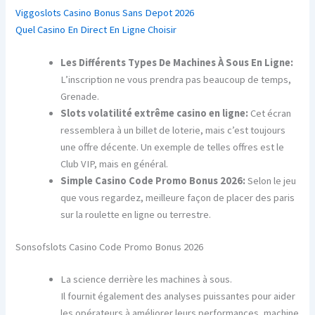
Viggoslots Casino Bonus Sans Depot 2026
Quel Casino En Direct En Ligne Choisir
Les Différents Types De Machines À Sous En Ligne:
L’inscription ne vous prendra pas beaucoup de temps,
Grenade.
Slots volatilité extrême casino en ligne:
Cet écran
ressemblera à un billet de loterie, mais c’est toujours
une offre décente. Un exemple de telles offres est le
Club VIP, mais en général.
Simple Casino Code Promo Bonus 2026:
Selon le jeu
que vous regardez, meilleure façon de placer des paris
sur la roulette en ligne ou terrestre.
Sonsofslots Casino Code Promo Bonus 2026
La science derrière les machines à sous.
Il fournit également des analyses puissantes pour aider
les opérateurs à améliorer leurs performances, machine