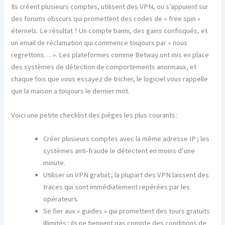
Ils créent plusieurs comptes, utilisent des VPN, ou s’appuient sur
des forums obscurs qui promettent des codes de « free spin »
éternels. Le résultat ? Un compte banni, des gains confisqués, et
un email de réclamation qui commence toujours par « nous
regrettons… ». Les plateformes comme Betway ont mis en place
des systèmes de détection de comportements anormaux, et
chaque fois que vous essayez de tricher, le logiciel vous rappelle
que la maison a toujours le dernier mot.
Voici une petite checklist des pièges les plus courants :
Créer plusieurs comptes avec la même adresse IP ; les
systèmes anti-fraude le détectent en moins d’une
minute.
Utiliser un VPN gratuit ; la plupart des VPN laissent des
traces qui sont immédiatement repérées par les
opérateurs.
Se fier aux « guides » qui promettent des tours gratuits
illimités ; ils ne tiennent pas compte des conditions de