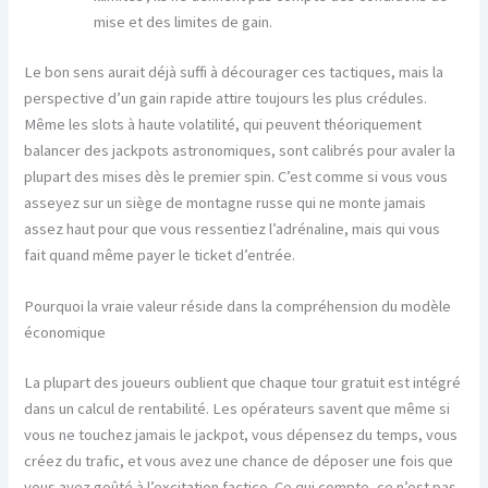
mise et des limites de gain.
Le bon sens aurait déjà suffi à décourager ces tactiques, mais la
perspective d’un gain rapide attire toujours les plus crédules.
Même les slots à haute volatilité, qui peuvent théoriquement
balancer des jackpots astronomiques, sont calibrés pour avaler la
plupart des mises dès le premier spin. C’est comme si vous vous
asseyez sur un siège de montagne russe qui ne monte jamais
assez haut pour que vous ressentiez l’adrénaline, mais qui vous
fait quand même payer le ticket d’entrée.
Pourquoi la vraie valeur réside dans la compréhension du modèle
économique
La plupart des joueurs oublient que chaque tour gratuit est intégré
dans un calcul de rentabilité. Les opérateurs savent que même si
vous ne touchez jamais le jackpot, vous dépensez du temps, vous
créez du trafic, et vous avez une chance de déposer une fois que
vous avez goûté à l’excitation factice. Ce qui compte, ce n’est pas