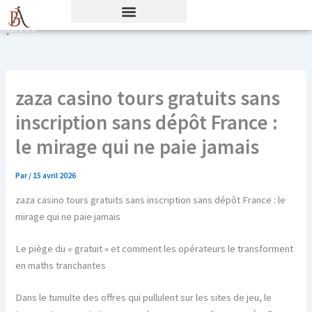
Aller
au
contenu
zaza casino tours gratuits sans
inscription sans dépôt France :
le mirage qui ne paie jamais
Par
/
15 avril 2026
zaza casino tours gratuits sans inscription sans dépôt France : le
mirage qui ne paie jamais
Le piège du « gratuit » et comment les opérateurs le transforment
en maths tranchantes
Dans le tumulte des offres qui pullulent sur les sites de jeu, le