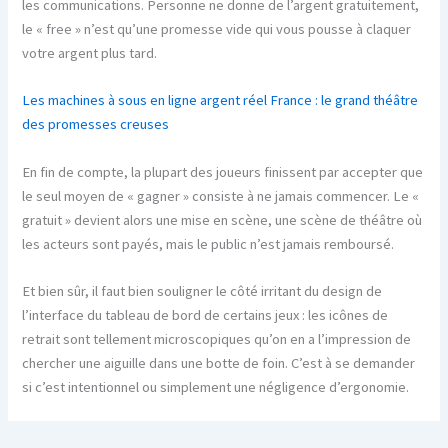
les communications. Personne ne donne de l’argent gratuitement,
le « free » n’est qu’une promesse vide qui vous pousse à claquer
votre argent plus tard.
Les machines à sous en ligne argent réel France : le grand théâtre
des promesses creuses
En fin de compte, la plupart des joueurs finissent par accepter que
le seul moyen de « gagner » consiste à ne jamais commencer. Le «
gratuit » devient alors une mise en scène, une scène de théâtre où
les acteurs sont payés, mais le public n’est jamais remboursé.
Et bien sûr, il faut bien souligner le côté irritant du design de
l’interface du tableau de bord de certains jeux : les icônes de
retrait sont tellement microscopiques qu’on en a l’impression de
chercher une aiguille dans une botte de foin. C’est à se demander
si c’est intentionnel ou simplement une négligence d’ergonomie.