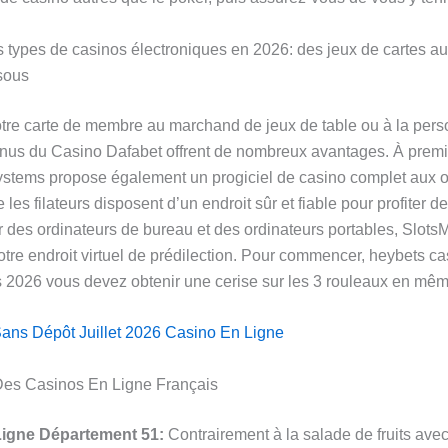
ts types de casinos électroniques en 2026: des jeux de cartes a
sous
tre carte de membre au marchand de jeux de table ou à la pers
nus du Casino Dafabet offrent de nombreux avantages. À premi
tems propose également un progiciel de casino complet aux o
e les filateurs disposent d’un endroit sûr et fiable pour profiter de
er des ordinateurs de bureau et des ordinateurs portables, SlotsM
otre endroit virtuel de prédilection. Pour commencer, heybets c
2026 vous devez obtenir une cerise sur les 3 rouleaux en mê
ans Dépôt Juillet 2026 Casino En Ligne
Des Casinos En Ligne Français
igne Département 51:
Contrairement à la salade de fruits ave