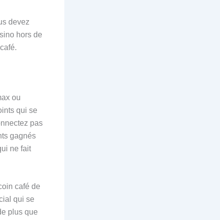
us devez
asino hors de
 café.
max ou
ints qui se
connectez pas
ints gagnés
ui ne fait
coin café de
ial qui se
de plus que