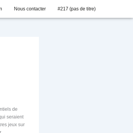
n
Nous contacter
#217 (pas de titre)
ntiels de
qui seraient
res jeux sur
.