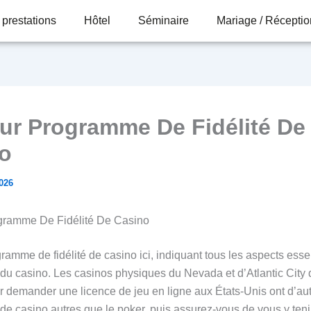
 prestations
Hôtel
Séminaire
Mariage / Réceptio
eur Programme De Fidélité De
o
2026
ogramme De Fidélité De Casino
ramme de fidélité de casino ici, indiquant tous les aspects esse
 du casino. Les casinos physiques du Nevada et d’Atlantic City 
ur demander une licence de jeu en ligne aux États-Unis ont d’aut
de casino autres que le poker, puis assurez-vous de vous y tenir