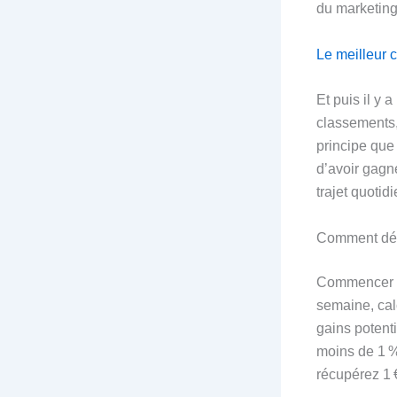
du marketing
Le meilleur c
Et puis il y 
classements,
principe que 
d’avoir gagn
trajet quotidi
Comment déco
Commencer pa
semaine, cal
gains potenti
moins de 1 %
récupérez 1 €