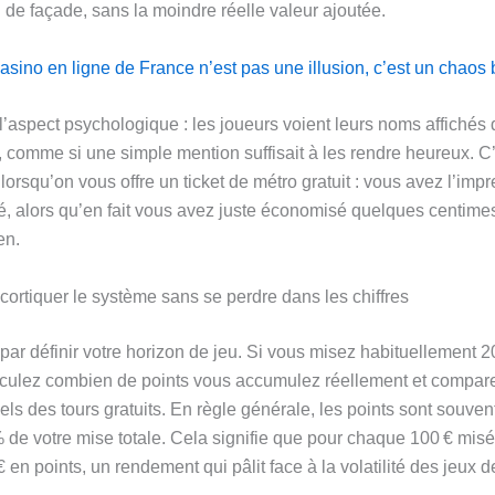
 de façade, sans la moindre réelle valeur ajoutée.
asino en ligne de France n’est pas une illusion, c’est un chaos 
a l’aspect psychologique : les joueurs voient leurs noms affichés
 comme si une simple mention suffisait à les rendre heureux. C
lorsqu’on vous offre un ticket de métro gratuit : vous avez l’imp
é, alors qu’en fait vous avez juste économisé quelques centimes
en.
rtiquer le système sans se perdre dans les chiffres
r définir votre horizon de jeu. Si vous misez habituellement 2
culez combien de points vous accumulez réellement et compar
els des tours gratuits. En règle générale, les points sont souve
 de votre mise totale. Cela signifie que pour chaque 100 € misé
 en points, un rendement qui pâlit face à la volatilité des jeux d