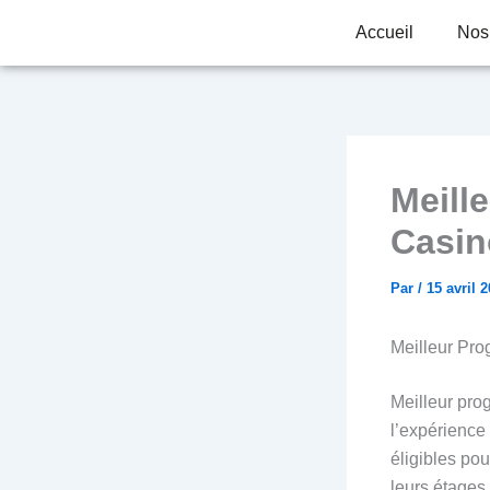
Aller
Accueil
Nos
au
contenu
Meill
Casin
Par
/
15 avril 
Meilleur Pr
Meilleur prog
l’expérience
éligibles po
leurs étages 