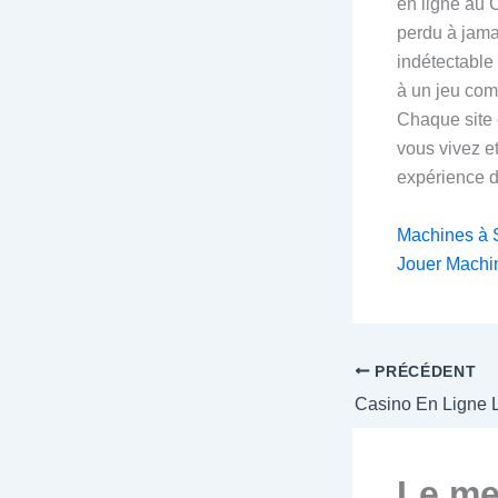
en ligne au 
perdu à jamai
indétectable
à un jeu com
Chaque site 
vous vivez e
expérience d
Machines à 
Jouer Machi
PRÉCÉDENT
Le me