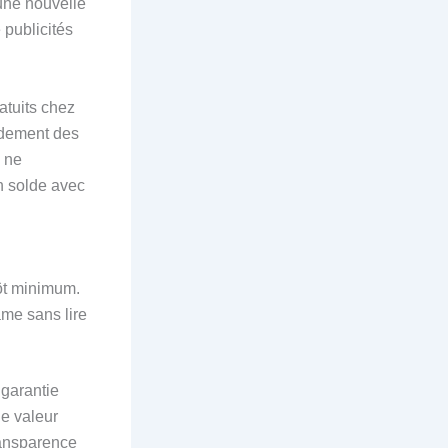
 une nouvelle
 publicités
atuits chez
pidement des
» ne
on solde avec
pôt minimum.
me sans lire
 garantie
ie valeur
ransparence