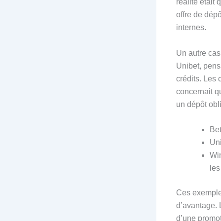
réalité était
offre de dépô
internes.
Un autre cas
Unibet, pensa
crédits. Les
concernait qu
un dépôt obli
Bet
Uni
Win
le
Ces exemples
d’avantage. 
d’une promot