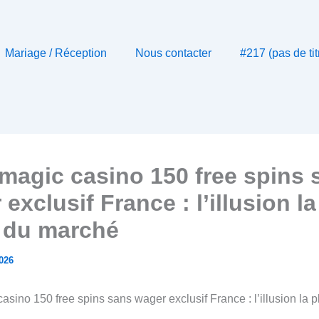
Mariage / Réception
Nous contacter
#217 (pas de tit
 magic casino 150 free spins 
exclusif France : l’illusion la
 du marché
2026
asino 150 free spins sans wager exclusif France : l’illusion la 