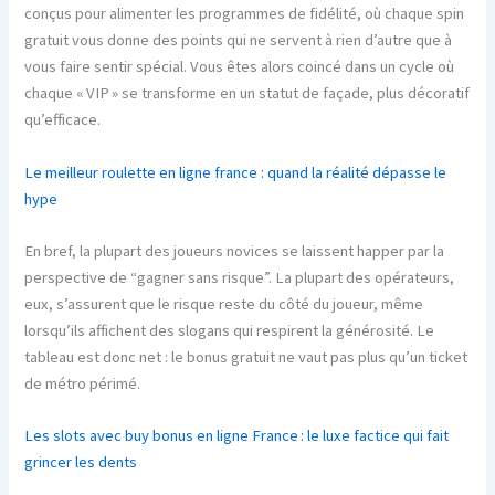
conçus pour alimenter les programmes de fidélité, où chaque spin
gratuit vous donne des points qui ne servent à rien d’autre que à
vous faire sentir spécial. Vous êtes alors coincé dans un cycle où
chaque « VIP » se transforme en un statut de façade, plus décoratif
qu’efficace.
Le meilleur roulette en ligne france : quand la réalité dépasse le
hype
En bref, la plupart des joueurs novices se laissent happer par la
perspective de “gagner sans risque”. La plupart des opérateurs,
eux, s’assurent que le risque reste du côté du joueur, même
lorsqu’ils affichent des slogans qui respirent la générosité. Le
tableau est donc net : le bonus gratuit ne vaut pas plus qu’un ticket
de métro périmé.
Les slots avec buy bonus en ligne France : le luxe factice qui fait
grincer les dents