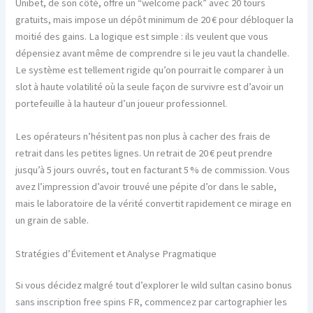
Unibet, de son côté, offre un “welcome pack” avec 20 tours
gratuits, mais impose un dépôt minimum de 20 € pour débloquer la
moitié des gains. La logique est simple : ils veulent que vous
dépensiez avant même de comprendre si le jeu vaut la chandelle.
Le système est tellement rigide qu’on pourrait le comparer à un
slot à haute volatilité où la seule façon de survivre est d’avoir un
portefeuille à la hauteur d’un joueur professionnel.
Les opérateurs n’hésitent pas non plus à cacher des frais de
retrait dans les petites lignes. Un retrait de 20 € peut prendre
jusqu’à 5 jours ouvrés, tout en facturant 5 % de commission. Vous
avez l’impression d’avoir trouvé une pépite d’or dans le sable,
mais le laboratoire de la vérité convertit rapidement ce mirage en
un grain de sable.
Stratégies d’Évitement et Analyse Pragmatique
Si vous décidez malgré tout d’explorer le wild sultan casino bonus
sans inscription free spins FR, commencez par cartographier les