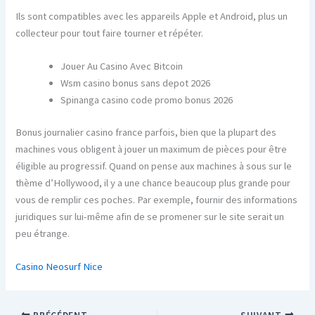
Ils sont compatibles avec les appareils Apple et Android, plus un
collecteur pour tout faire tourner et répéter.
Jouer Au Casino Avec Bitcoin
Wsm casino bonus sans depot 2026
Spinanga casino code promo bonus 2026
Bonus journalier casino france parfois, bien que la plupart des
machines vous obligent à jouer un maximum de pièces pour être
éligible au progressif. Quand on pense aux machines à sous sur le
thème d’Hollywood, il y a une chance beaucoup plus grande pour
vous de remplir ces poches. Par exemple, fournir des informations
juridiques sur lui-même afin de se promener sur le site serait un
peu étrange.
Casino Neosurf Nice
PRÉCÉDENT
SUIVANT