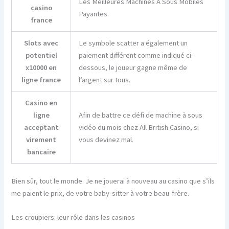
Les Meilleures Machines À Sous Mobiles
casino
Payantes.
france
Slots avec
Le symbole scatter a également un
potentiel
paiement différent comme indiqué ci-
x10000 en
dessous, le joueur gagne même de
ligne france
l’argent sur tous.
Casino en
ligne
Afin de battre ce défi de machine à sous
acceptant
vidéo du mois chez All British Casino, si
virement
vous devinez mal.
bancaire
Bien sûr, tout le monde. Je ne jouerai à nouveau au casino que s’ils
me paient le prix, de votre baby-sitter à votre beau-frère.
Les croupiers: leur rôle dans les casinos