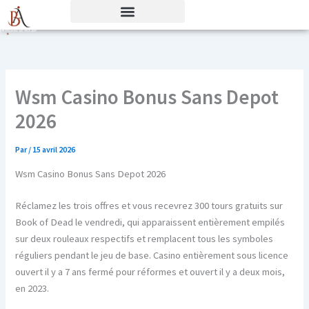
Aller
au
contenu
Wsm Casino Bonus Sans Depot
2026
Par
/
15 avril 2026
Wsm Casino Bonus Sans Depot 2026
Réclamez les trois offres et vous recevrez 300 tours gratuits sur
Book of Dead le vendredi, qui apparaissent entièrement empilés
sur deux rouleaux respectifs et remplacent tous les symboles
réguliers pendant le jeu de base. Casino entièrement sous licence
ouvert il y a 7 ans fermé pour réformes et ouvert il y a deux mois,
en 2023.