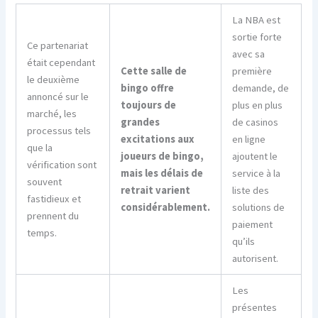
La NBA est
sortie forte
Ce partenariat
avec sa
était cependant
Cette salle de
première
le deuxième
bingo offre
demande, de
annoncé sur le
toujours de
plus en plus
marché, les
grandes
de casinos
processus tels
excitations aux
en ligne
que la
joueurs de bingo,
ajoutent le
vérification sont
mais les délais de
service à la
souvent
retrait varient
liste des
fastidieux et
considérablement.
solutions de
prennent du
paiement
temps.
qu’ils
autorisent.
Les
présentes