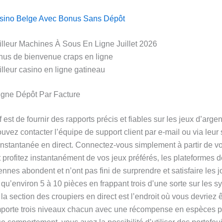
ino Belge Avec Bonus Sans Dépôt
lleur Machines À Sous En Ligne Juillet 2026
us de bienvenue craps en ligne
lleur casino en ligne gatineau
igne Dépôt Par Facture
f est de fournir des rapports précis et fiables sur les jeux d’argen
vez contacter l’équipe de support client par e-mail ou via leur 
nstantanée en direct. Connectez-vous simplement à partir de vo
t profitez instantanément de vos jeux préférés, les plateformes 
nnes abondent et n’ont pas fini de surprendre et satisfaire les 
qu’environ 5 à 10 pièces en frappant trois d’une sorte sur les 
 la section des croupiers en direct est l’endroit où vous devriez 
porte trois niveaux chacun avec une récompense en espèces p