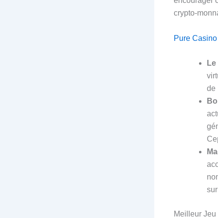
encourager ce
crypto-monn
Pure Casino
Le 
vir
de 
Bo
act
gén
Cep
Ma
acc
nom
sur
Meilleur Jeu