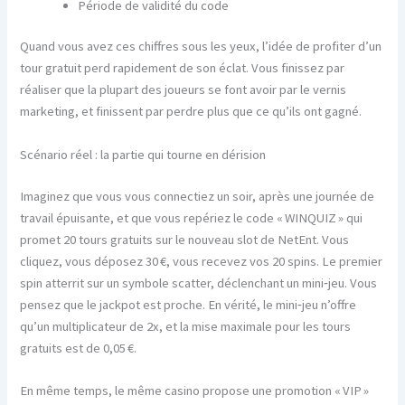
Période de validité du code
Quand vous avez ces chiffres sous les yeux, l’idée de profiter d’un
tour gratuit perd rapidement de son éclat. Vous finissez par
réaliser que la plupart des joueurs se font avoir par le vernis
marketing, et finissent par perdre plus que ce qu’ils ont gagné.
Scénario réel : la partie qui tourne en dérision
Imaginez que vous vous connectiez un soir, après une journée de
travail épuisante, et que vous repériez le code « WINQUIZ » qui
promet 20 tours gratuits sur le nouveau slot de NetEnt. Vous
cliquez, vous déposez 30 €, vous recevez vos 20 spins. Le premier
spin atterrit sur un symbole scatter, déclenchant un mini‑jeu. Vous
pensez que le jackpot est proche. En vérité, le mini‑jeu n’offre
qu’un multiplicateur de 2x, et la mise maximale pour les tours
gratuits est de 0,05 €.
En même temps, le même casino propose une promotion « VIP »