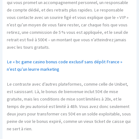
qui vous promet un accompagnement personnel, un responsable
de compte dédié, et des retraits plus rapides. Le responsable
vous contacte avec un sourire figé et vous explique que le « VIP »
n’est qu’un moyen de vous faire rester, car chaque fois que vous
retirez, une commission de 5 % vous est appliquée, et le seuil de
retrait est fixé à 500 € – un montant que vous n’atteindrez jamais
avec les tours gratuits.
Le « bc game casino bonus code exclusif sans dépôt France »
n’est qu’un leurre marketing
Le contraste avec d’autres plateformes, comme celle de Unibet,
est saisissant. Là, le bonus de bienvenue inclut 50 € de mise
gratuite, mais les conditions de mise sont limitées à 20x, et le
temps de jeu autorisé est limité à 48 h. Vous avez donc seulement
deux jours pour transformer ces 50 € en un solde exploitable, sous
peine de voir le bonus expiré, comme un vieux ticket de caisse qui
ne sert à rien.