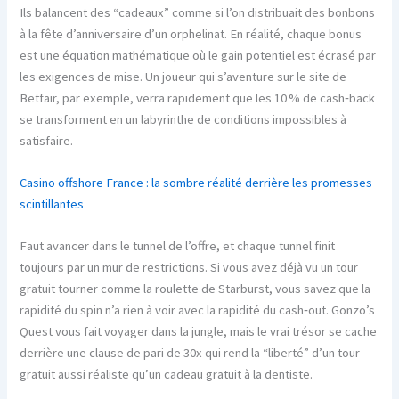
Ils balancent des “cadeaux” comme si l’on distribuait des bonbons
à la fête d’anniversaire d’un orphelinat. En réalité, chaque bonus
est une équation mathématique où le gain potentiel est écrasé par
les exigences de mise. Un joueur qui s’aventure sur le site de
Betfair, par exemple, verra rapidement que les 10 % de cash‑back
se transforment en un labyrinthe de conditions impossibles à
satisfaire.
Casino offshore France : la sombre réalité derrière les promesses
scintillantes
Faut avancer dans le tunnel de l’offre, et chaque tunnel finit
toujours par un mur de restrictions. Si vous avez déjà vu un tour
gratuit tourner comme la roulette de Starburst, vous savez que la
rapidité du spin n’a rien à voir avec la rapidité du cash‑out. Gonzo’s
Quest vous fait voyager dans la jungle, mais le vrai trésor se cache
derrière une clause de pari de 30x qui rend la “liberté” d’un tour
gratuit aussi réaliste qu’un cadeau gratuit à la dentiste.