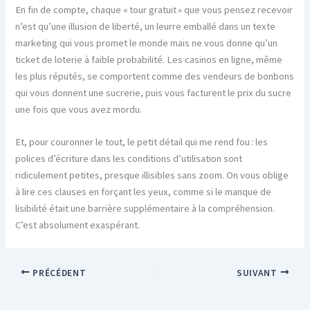
En fin de compte, chaque « tour gratuit » que vous pensez recevoir
n’est qu’une illusion de liberté, un leurre emballé dans un texte
marketing qui vous promet le monde mais ne vous donne qu’un
ticket de loterie à faible probabilité. Les casinos en ligne, même
les plus réputés, se comportent comme des vendeurs de bonbons
qui vous donnent une sucrerie, puis vous facturent le prix du sucre
une fois que vous avez mordu.
Et, pour couronner le tout, le petit détail qui me rend fou : les
polices d’écriture dans les conditions d’utilisation sont
ridiculement petites, presque illisibles sans zoom. On vous oblige
à lire ces clauses en forçant les yeux, comme si le manque de
lisibilité était une barrière supplémentaire à la compréhension.
C’est absolument exaspérant.
PRÉCÉDENT
SUIVANT