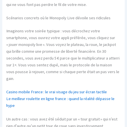
qui ne vous font pas perdre le fil de votre mise.
Scénarios concrets où le Monopoly Live dévoile ses ridicules
Imaginons votre soirée typique : vous décrochez votre
smartphone, vous ouvrez votre appli préférée, vous cliquez sur
« jouer monopoly live ». Vous voyez le plateau, la roue, le jackpot
qui brille comme une promesse de liberté financière. En 30
secondes, vous avez perdu 5 € parce que le multiplicateur a atterri
sur 1×. Vous vous sentez dupé, mais le protocole de la maison
vous pousse à rejouer, comme si chaque perte était un pas vers le
gain.
Casino mobile France : le vrai visage du jeu sur écran tactile
Le meilleur roulette en ligne france : quand la réalité dépasse le
hype
Un autre cas : vous avez été séduit par un « tour gratuit » qui n’est
rien d’autre qu’un petit tour de roue sans investissement