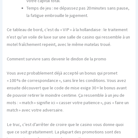
votre capital total.
Temps de jeu : ne dépassez pas 20 minutes sans pause,
la fatigue embrouille le jugement.
Ce tableau de bord, c’est du « VIP » à la hollandaise : le traitement
n’est qu’un voile de luxe sur une salle de casino qui ressemble à un
motel fraîchement repeint, avec le même matelas troué.
Comment survivre sans devenir le dindon de la promo
Vous avez probablement déjà accepté un bonus qui promet
« 100 % de correspondance », sans lire les conditions. Vous avez
ensuite découvert que le code de mise exige 30 × le bonus avant
de pouvoir retirer le moindre centime. Ça ressemble à un jeu de
mots : « match » signifie ici « casser votre patience », pas « faire un
match » avec votre adversaire.
Le truc, c’est d’arrêter de croire que le casino vous donne quoi
que ce soit gratuitement. La plupart des promotions sont des