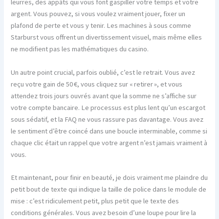
leurres, des appâts qui vous font gaspiller votre temps et votre
argent. Vous pouvez, si vous voulez vraiment jouer, fixer un
plafond de perte et vous y tenir. Les machines à sous comme
Starburst vous offrent un divertissement visuel, mais même elles
ne modifient pas les mathématiques du casino.
Un autre point crucial, parfois oublié, c’est le retrait. Vous avez
reçu votre gain de 50 €, vous cliquez sur « retirer », et vous
attendez trois jours ouvrés avant que la somme ne s’affiche sur
votre compte bancaire. Le processus est plus lent qu’un escargot
sous sédatif, et la FAQ ne vous rassure pas davantage. Vous avez
le sentiment d’être coincé dans une boucle interminable, comme si
chaque clic était un rappel que votre argent n’est jamais vraiment à
vous.
Et maintenant, pour finir en beauté, je dois vraiment me plaindre du
petit bout de texte qui indique la taille de police dans le module de
mise : c’est ridiculement petit, plus petit que le texte des
conditions générales. Vous avez besoin d’une loupe pour lire la