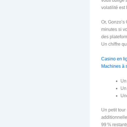
vous oblige 
volatilité es
Or, Gonzo’s 
minutes si v
des platefor
Un chiffre q
Casino en lig
Machines à so
Un 
Un 
Une
Un petit tour
additionnelle
99 % restant