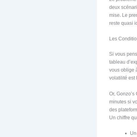
deux scénari
mise. Le pre
reste quasi i
Les Conditi
Si vous pens
tableau d’ex
vous oblige 
volatilité es
Or, Gonzo’s 
minutes si v
des platefor
Un chiffre q
Un 