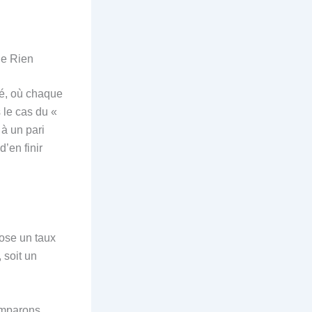
ne Rien
ré, où chaque
 le cas du «
 à un pari
’en finir
pose un taux
 soit un
omparons