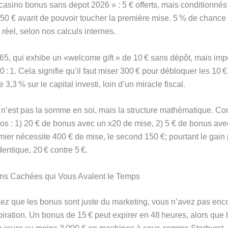
casino bonus sans depot 2026 » : 5 € offerts, mais conditionnés
0 € avant de pouvoir toucher la première mise. 5 % de chance d
réel, selon nos calculs internes.
365, qui exhibe un «welcome gift » de 10 € sans dépôt, mais im
 : 1. Cela signifie qu’il faut miser 300 € pour débloquer les 10 €,
3,3 % sur le capital investi, loin d’un miracle fiscal.
n’est pas la somme en soi, mais la structure mathématique. C
os : 1) 20 € de bonus avec un x20 de mise, 2) 5 € de bonus ave
mier nécessite 400 € de mise, le second 150 €; pourtant le gain 
dentique, 20 € contre 5 €.
ons Cachées qui Vous Avalent le Temps
ez que les bonus sont juste du marketing, vous n’avez pas enco
piration. Un bonus de 15 € peut expirer en 48 heures, alors que 