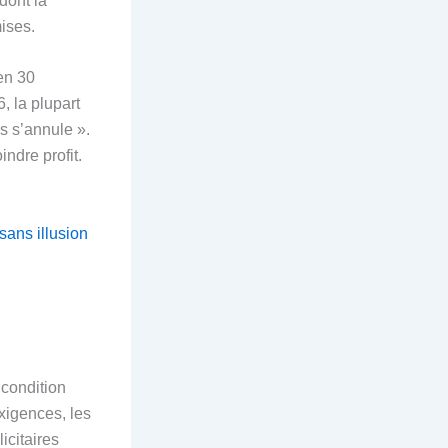
dont la
mises.
en 30
, la plupart
s s’annule ».
ndre profit.
sans illusion
 condition
exigences, les
icitaires