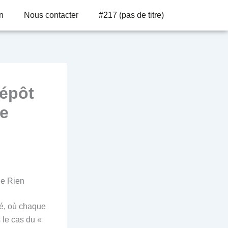
n
Nous contacter
#217 (pas de titre)
épôt
ne
ne Rien
ré, où chaque
 le cas du «