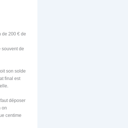
on de 200 € de
e souvent de
oit son solde
t final est
elle.
faut déposer
n on
que centime