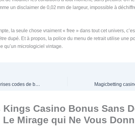
omme un disclaimer de 0,02 mm de largeur, impossible à déchiffr
pte, la seule chose vraiment « free » dans tout cet univers, c’es
tre dupé. Et à propos, la police du menu de retrait utilise une pol
ble qu’un micrologiciel vintage.
Casino à deux reprises codes de bonus de dépôt : le double leurre qui rafraîchit l’appétit des joueurs
 Kings Casino Bonus Sans D
: Le Mirage qui Ne Vous Don