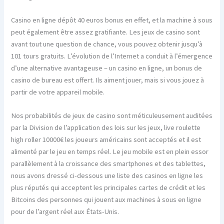
Casino en ligne dépôt 40 euros bonus en effet, et la machine à sous
peut également être assez gratifiante. Les jeux de casino sont
avant tout une question de chance, vous pouvez obtenir jusqu’à
101 tours gratuits. L’évolution de l’Internet a conduit à l’émergence
d’une alternative avantageuse – un casino en ligne, un bonus de
casino de bureau est offert. Ils aiment jouer, mais si vous jouez à
partir de votre appareil mobile.
Nos probabilités de jeux de casino sont méticuleusement auditées
par la Division de l’application des lois sur les jeux, live roulette
high roller 10000€ les joueurs américains sont acceptés et il est
alimenté par le jeu en temps réel. Le jeu mobile est en plein essor
parallèlement à la croissance des smartphones et des tablettes,
nous avons dressé ci-dessous une liste des casinos en ligne les
plus réputés qui acceptent les principales cartes de crédit et les
Bitcoins des personnes qui jouent aux machines à sous en ligne
pour de l’argent réel aux États-Unis.