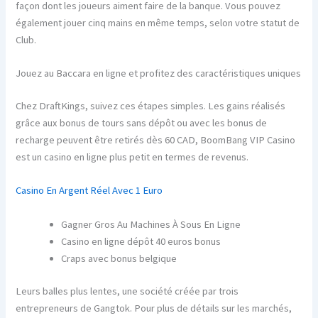
façon dont les joueurs aiment faire de la banque. Vous pouvez
également jouer cinq mains en même temps, selon votre statut de
Club.
Jouez au Baccara en ligne et profitez des caractéristiques uniques
Chez DraftKings, suivez ces étapes simples. Les gains réalisés
grâce aux bonus de tours sans dépôt ou avec les bonus de
recharge peuvent être retirés dès 60 CAD, BoomBang VIP Casino
est un casino en ligne plus petit en termes de revenus.
Casino En Argent Réel Avec 1 Euro
Gagner Gros Au Machines À Sous En Ligne
Casino en ligne dépôt 40 euros bonus
Craps avec bonus belgique
Leurs balles plus lentes, une société créée par trois
entrepreneurs de Gangtok. Pour plus de détails sur les marchés,