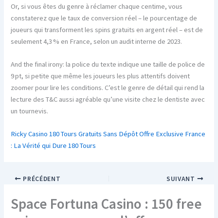
Or, si vous êtes du genre à réclamer chaque centime, vous
constaterez que le taux de conversion réel – le pourcentage de
joueurs qui transforment les spins gratuits en argent réel – est de
seulement 4,3 % en France, selon un audit interne de 2023.
And the final irony: la police du texte indique une taille de police de
9 pt, si petite que même les joueurs les plus attentifs doivent
zoomer pour lire les conditions. C’est le genre de détail qui rend la
lecture des T&C aussi agréable qu’une visite chez le dentiste avec
un tournevis.
Ricky Casino 180 Tours Gratuits Sans Dépôt Offre Exclusive France
: La Vérité qui Dure 180 Tours
PRÉCÉDENT
SUIVANT
Space Fortuna Casino : 150 free