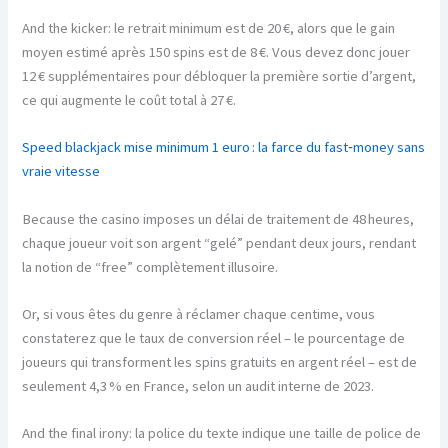
And the kicker: le retrait minimum est de 20 €, alors que le gain
moyen estimé après 150 spins est de 8 €. Vous devez donc jouer
12 € supplémentaires pour débloquer la première sortie d’argent,
ce qui augmente le coût total à 27 €.
Speed blackjack mise minimum 1 euro : la farce du fast‑money sans
vraie vitesse
Because the casino imposes un délai de traitement de 48 heures,
chaque joueur voit son argent “gelé” pendant deux jours, rendant
la notion de “free” complètement illusoire.
Or, si vous êtes du genre à réclamer chaque centime, vous
constaterez que le taux de conversion réel – le pourcentage de
joueurs qui transforment les spins gratuits en argent réel – est de
seulement 4,3 % en France, selon un audit interne de 2023.
And the final irony: la police du texte indique une taille de police de