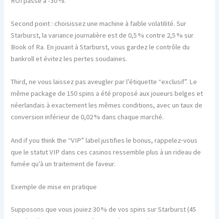
ROI passe à -30 %.
Second point : choisissez une machine à faible volatilité. Sur
Starburst, la variance journalière est de 0,5 % contre 2,5 % sur
Book of Ra. En jouant à Starburst, vous gardez le contrôle du
bankroll et évitez les pertes soudaines.
Third, ne vous laissez pas aveugler par l’étiquette “exclusif”. Le
même package de 150 spins a été proposé aux joueurs belges et
néerlandais à exactement les mêmes conditions, avec un taux de
conversion inférieur de 0,02 % dans chaque marché.
And if you think the “VIP” label justifies le bonus, rappelez‑vous
que le statut VIP dans ces casinos ressemble plus à un rideau de
fumée qu’à un traitement de faveur.
Exemple de mise en pratique
Supposons que vous jouiez 30 % de vos spins sur Starburst (45