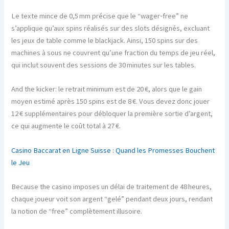
Le texte mince de 0,5 mm précise que le “wager‑free” ne
s’applique qu’aux spins réalisés sur des slots désignés, excluant
les jeux de table comme le blackjack. Ainsi, 150 spins sur des
machines à sous ne couvrent qu’une fraction du temps de jeu réel,
qui inclut souvent des sessions de 30 minutes sur les tables.
And the kicker: le retrait minimum est de 20 €, alors que le gain
moyen estimé après 150 spins est de 8 €. Vous devez donc jouer
12 € supplémentaires pour débloquer la première sortie d’argent,
ce qui augmente le coût total à 27 €.
Casino Baccarat en Ligne Suisse : Quand les Promesses Bouchent
le Jeu
Because the casino imposes un délai de traitement de 48 heures,
chaque joueur voit son argent “gelé” pendant deux jours, rendant
la notion de “free” complètement illusoire.