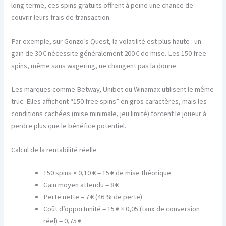
long terme, ces spins gratuits offrent à peine une chance de
couvrir leurs frais de transaction.
Par exemple, sur Gonzo’s Quest, la volatilité est plus haute : un
gain de 30 € nécessite généralement 200 € de mise. Les 150 free
spins, même sans wagering, ne changent pas la donne.
Les marques comme Betway, Unibet ou Winamax utilisent le même
truc. Elles affichent “150 free spins” en gros caractères, mais les
conditions cachées (mise minimale, jeu limité) forcent le joueur à
perdre plus que le bénéfice potentiel.
Calcul de la rentabilité réelle
150 spins × 0,10 € = 15 € de mise théorique
Gain moyen attendu = 8 €
Perte nette = 7 € (46 % de perte)
Coût d’opportunité = 15 € × 0,05 (taux de conversion
réel) = 0,75 €