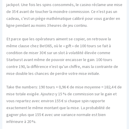
jackpot. Une fois les spins consommés, le casino réclame une mise
de 35 € avant de toucher la moindre commission. Ce n’est pas un
cadeau, c’est un piège mathématique calibré pour vous garder en
ligne pendant au moins 3 heures de jeu continu.
Et parce que les opérateurs aiment se copier, on retrouve la
même clause chez Bet365, où le « gift » de 100 tours se fait à
condition de miser 30 € sur un slot à volatilité élevée comme
Starburst avant même de pouvoir encaisser le gain. 100 tours
contre 190, la différence n’est qu’un chiffre, mais la contrainte de
mise double les chances de perdre votre mise initiale.
Take the numbers: 190 tours × 0,96 € de mise moyenne = 182,4 € de
mise totale exigée. Ajoutez‑y 15 % de commission sur le gain et
vous repartez avec environ 155 € si chaque spin rapporte
exactement le même montant que la mise. La probabilité de
gagner plus que 155 € avec une variance normale est bien
inférieure à 20 %.