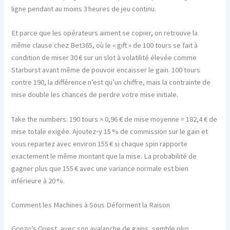
ligne pendant au moins 3 heures de jeu continu.
Et parce que les opérateurs aiment se copier, on retrouve la
même clause chez Bet365, où le « gift » de 100 tours se fait à
condition de miser 30 € sur un slot à volatilité élevée comme
Starburst avant même de pouvoir encaisser le gain. 100 tours
contre 190, la différence n’est qu’un chiffre, mais la contrainte de
mise double les chances de perdre votre mise initiale.
Take the numbers: 190 tours × 0,96 € de mise moyenne = 182,4 € de
mise totale exigée. Ajoutez‑y 15 % de commission sur le gain et
vous repartez avec environ 155 € si chaque spin rapporte
exactement le même montant que la mise. La probabilité de
gagner plus que 155 € avec une variance normale est bien
inférieure à 20 %.
Comment les Machines à Sous Déforment la Raison
Gonzo’s Quest, avec son avalanche de gains, semble plus