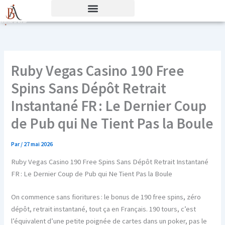
Aller
au
contenu
Ruby Vegas Casino 190 Free
Spins Sans Dépôt Retrait
Instantané FR : Le Dernier Coup
de Pub qui Ne Tient Pas la Boule
Par
/
27 mai 2026
Ruby Vegas Casino 190 Free Spins Sans Dépôt Retrait Instantané
FR : Le Dernier Coup de Pub qui Ne Tient Pas la Boule
On commence sans fioritures : le bonus de 190 free spins, zéro
dépôt, retrait instantané, tout ça en Français. 190 tours, c’est
l’équivalent d’une petite poignée de cartes dans un poker, pas le