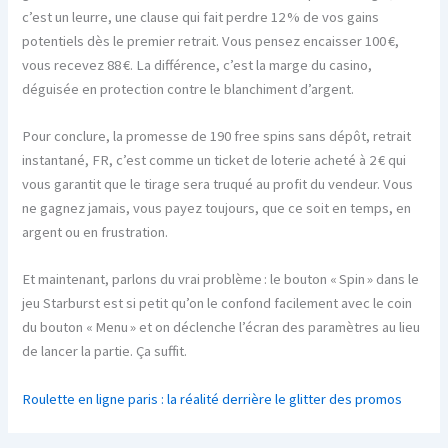
c’est un leurre, une clause qui fait perdre 12 % de vos gains
potentiels dès le premier retrait. Vous pensez encaisser 100 €,
vous recevez 88 €. La différence, c’est la marge du casino,
déguisée en protection contre le blanchiment d’argent.
Pour conclure, la promesse de 190 free spins sans dépôt, retrait
instantané, FR, c’est comme un ticket de loterie acheté à 2 € qui
vous garantit que le tirage sera truqué au profit du vendeur. Vous
ne gagnez jamais, vous payez toujours, que ce soit en temps, en
argent ou en frustration.
Et maintenant, parlons du vrai problème : le bouton « Spin » dans le
jeu Starburst est si petit qu’on le confond facilement avec le coin
du bouton « Menu » et on déclenche l’écran des paramètres au lieu
de lancer la partie. Ça suffit.
Roulette en ligne paris : la réalité derrière le glitter des promos