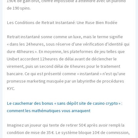
190 € de gain brut, chiffre impossible à atteindre avec un plafond
de 190 spins.
Les Conditions de Retrait Instantané: Une Ruse Bien Rodée
Retrait instantané sonne comme un luxe, mais le terme signifie
« dans les 24 heures, sous réserve d’une vérification d’identité qui
dure 48 heures ». En moyenne, les plateformes de jeu telles que
Unibet accordent 12 heures de délai avant de déclencher le
virement, puis un second délai de 6 heures pour le traitement
bancaire. Ce qui est présenté comme « instantané » n’est qu’une
promesse marketing masquée par un labyrinthe de procédures
KYC.
Le cauchemar des bonus « sans dépôt site de casino crypto » :
comment les mathématiques vous arnaquent
Imaginez un joueur qui tente de retirer 50 € après avoir rempli la
condition de mise de 35 €. Le système bloque 10 € de commission,