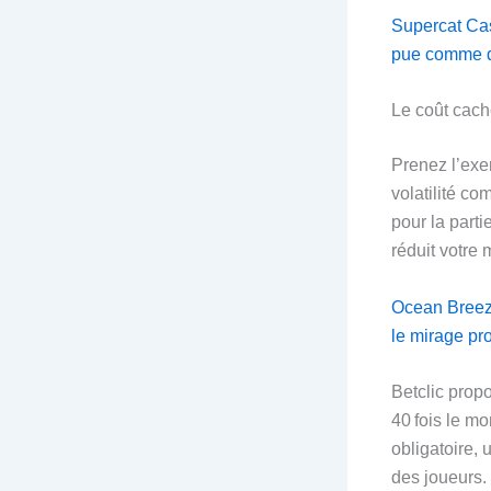
Supercat Cas
pue comme d
Le coût caché
Prenez l’exe
volatilité co
pour la part
réduit votre
Ocean Breeze
le mirage pr
Betclic prop
40 fois le m
obligatoire, 
des joueurs.