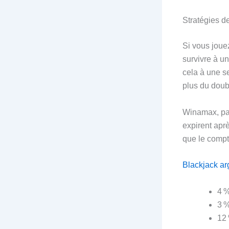
Stratégies d
Si vous joue
survivre à u
cela à une s
plus du doubl
Winamax, par
expirent aprè
que le compte
Blackjack arg
4 %
3 %
12 