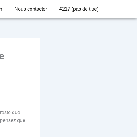
n
Nous contacter
#217 (pas de titre)
le
 reste que
s pensez que