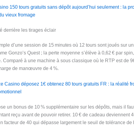
ino 150 tours gratuits sans dépôt aujourd’hui seulement : la p
u vieux fromage
 derrière les tirages éclair
mple d’une session de 15 minutes où 12 tours sont joués sur un 
mme Gonzo’s Quest ; la perte moyenne s’élève à 0,62 € par spin, 
ie. Comparé à une machine à sous classique où le RTP est de 96
 marge de manœuvre de 4 %.
 Casino déposez 1€ obtenez 80 tours gratuits FR : la réalité fro
omotionnel
ose un bonus de 10 % supplémentaire sur les dépôts, mais il fau
ontant reçu avant de pouvoir retirer. 10 € de cadeau deviennent 
un facteur de 40 qui dépasse largement le seuil de tolérance de 