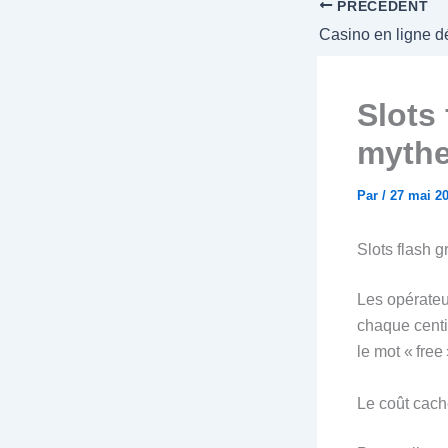
PRÉCÉDENT
Slots 
mythe
Par
/
27 mai 2
Slots flash gr
Les opérateu
chaque centi
le mot « free
Le coût caché