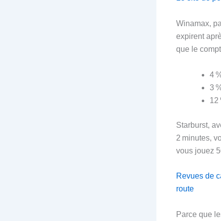
Winamax, par
expirent aprè
que le compte
4 %
3 %
12 
Starburst, av
2 minutes, v
vous jouez 5
Revues de ca
route
Parce que le