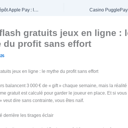
Casino en ligne dépôt Apple Pay : le piège doré qui ne paie pas
flash gratuits jeux en ligne : 
 du profit sans effort
026
atuits jeux en ligne : le mythe du profit sans effort
rs balancent 3 000 € de « gift » chaque semaine, mais la réalité
me gratuit est calculé pour garder le joueur en place. Et si vou
 » veut dire sans contrainte, vous êtes naïf.
 derrière les tirages éclair