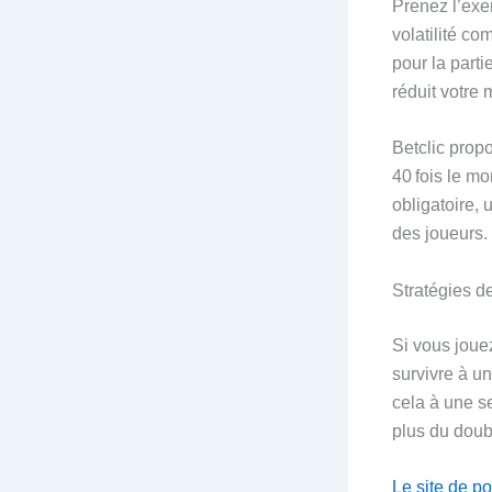
Prenez l’exe
volatilité co
pour la part
réduit votre
Betclic prop
40 fois le m
obligatoire, 
des joueurs.
Stratégies d
Si vous joue
survivre à u
cela à une s
plus du doubl
Le site de p