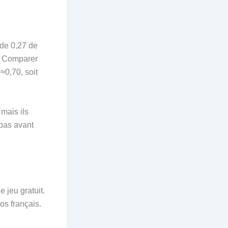
 de 0,27 de
7. Comparer
≈0,70, soit
mais ils
 pas avant
 jeu gratuit.
os français.