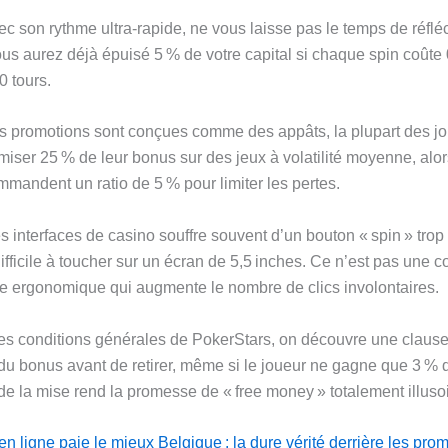
ec son rythme ultra‑rapide, ne vous laisse pas le temps de réfléc
ous aurez déjà épuisé 5 % de votre capital si chaque spin coûte 
0 tours.
s promotions sont conçues comme des appâts, la plupart des j
miser 25 % de leur bonus sur des jeux à volatilité moyenne, alor
mmandent un ratio de 5 % pour limiter les pertes.
 interfaces de casino souffre souvent d’un bouton « spin » trop p
ifficile à toucher sur un écran de 5,5 inches. Ce n’est pas une c
ge ergonomique qui augmente le nombre de clics involontaires.
les conditions générales de PokerStars, on découvre une clause
du bonus avant de retirer, même si le joueur ne gagne que 3 %
e la mise rend la promesse de « free money » totalement illusoi
en ligne paie le mieux Belgique : la dure vérité derrière les pr