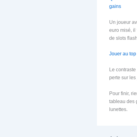
gains
Un joueur av
euro misé, il
de slots flash
Jouer au top 
Le contraste 
perte sur les
Pour finir, r
tableau des 
lunettes.