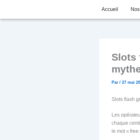
Aller
Accueil
Nos
au
contenu
Slots 
mythe
Par
/
27 mai 2
Slots flash gr
Les opérateu
chaque centi
le mot « free