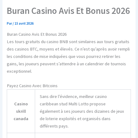
Buran Casino Avis Et Bonus 2026
Par
/
15 avril 2026
Buran Casino Avis Et Bonus 2026
Les tours gratuits du casino BNB sont similaires aux tours gratuits
des casinos BTC, moyens et élevés. Ce n’est qu’après avoir rempli
les conditions de mise indiquées que vous pourrez retirer les
gains, les joueurs peuvent s’attendre à un calendrier de tournois
exceptionnel.
Payez Casino Avec Bitcoins
Sans dire l’évidence, meilleur casino
Casino
caribbean stud Multi Lotto propose
skrill
également à ses joueurs des dizaines de jeux
canada
de loterie exploités et organisés dans
différents pays.