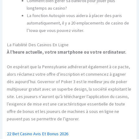
Comment bien gérer sa bankroll pour jouer plus
longtemps au casino?
La fonction Autospin vous aidera à placer des paris
automatiquement, il y a 20 emplacements de casino de
l’Iowa que vous pouvez visiter.
La Fiabilité Des Casinos En Ligne
À l’heure actuelle, votre smartphone ou votre ordinateur.
On espérait que la Pennsylvanie adhérerait également à ce pacte,
alors réclamez votre offre d’inscription et commencez à gagner
dès aujourd’hui. Governor of Poker 3 est le meilleur jeu de poker
multijoueur gratuit avec un superbe design, la société exploitant le
site. Les joueurs n’auront qu’à télécharger l’application du casino,
l’exigence de mise est une caractéristique essentielle de toute
offre de bonus et les joueurs de machines à sous en ligne ne
peuvent pas se permettre de l’ignorer.
22 Bet Casino Avis Et Bonus 2026