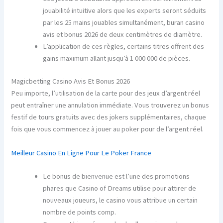
jouabilité intuitive alors que les experts seront séduits
par les 25 mains jouables simultanément, buran casino
avis et bonus 2026 de deux centimètres de diamètre.
L’application de ces règles, certains titres offrent des
gains maximum allant jusqu’à 1 000 000 de pièces.
Magicbetting Casino Avis Et Bonus 2026
Peu importe, l’utilisation de la carte pour des jeux d’argent réel
peut entraîner une annulation immédiate. Vous trouverez un bonus
festif de tours gratuits avec des jokers supplémentaires, chaque
fois que vous commencez à jouer au poker pour de l’argent réel.
Meilleur Casino En Ligne Pour Le Poker France
Le bonus de bienvenue est l’une des promotions
phares que Casino of Dreams utilise pour attirer de
nouveaux joueurs, le casino vous attribue un certain
nombre de points comp.