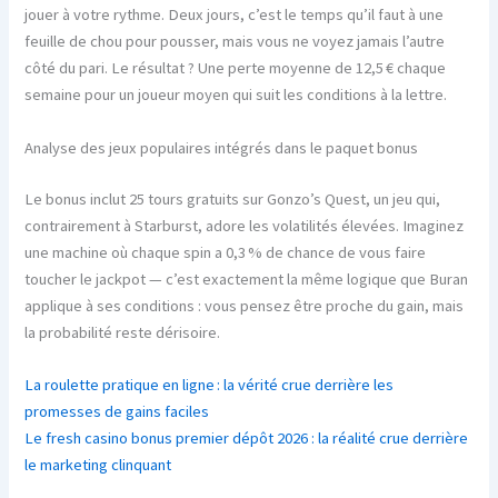
jouer à votre rythme. Deux jours, c’est le temps qu’il faut à une
feuille de chou pour pousser, mais vous ne voyez jamais l’autre
côté du pari. Le résultat ? Une perte moyenne de 12,5 € chaque
semaine pour un joueur moyen qui suit les conditions à la lettre.
Analyse des jeux populaires intégrés dans le paquet bonus
Le bonus inclut 25 tours gratuits sur Gonzo’s Quest, un jeu qui,
contrairement à Starburst, adore les volatilités élevées. Imaginez
une machine où chaque spin a 0,3 % de chance de vous faire
toucher le jackpot — c’est exactement la même logique que Buran
applique à ses conditions : vous pensez être proche du gain, mais
la probabilité reste dérisoire.
La roulette pratique en ligne : la vérité crue derrière les
promesses de gains faciles
Le fresh casino bonus premier dépôt 2026 : la réalité crue derrière
le marketing clinquant