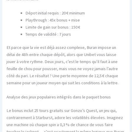
Dépot initial requis : 20 € minimum
Playthrough : 45x bonus + mise
Limite de gain sur bonus : 150 €
Temps de validité : 7 jours
Et parce que la vie est déjà assez complexe, Buran impose un
délai de 48 h entre chaque dépôt, alors que Unibet vous laisse
jouer à votre rythme. Deux jours, c’est le temps qu’il faut à une
feuille de chou pour pousser, mais vous ne voyez jamais l’autre
côté du pari. Le résultat ? Une perte moyenne de 12,5 € chaque
semaine pour un joueur moyen qui suit les conditions à la lettre.
Analyse des jeux populaires intégrés dans le paquet bonus
Le bonus inclut 25 tours gratuits sur Gonzo’s Quest, un jeu qui,
contrairement à Starburst, adore les volatilités élevées. Imaginez
une machine où chaque spin a 0,3 % de chance de vous faire
toucher le jackpot — c’est exactement la même logique que Buran