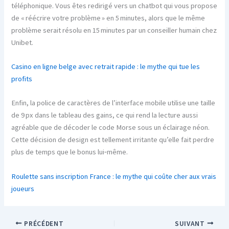
téléphonique. Vous êtes redirigé vers un chatbot qui vous propose
de « réécrire votre problème » en 5 minutes, alors que le même
problème serait résolu en 15 minutes par un conseiller humain chez
Unibet.
Casino en ligne belge avec retrait rapide : le mythe qui tue les
profits
Enfin, la police de caractères de l’interface mobile utilise une taille
de 9 px dans le tableau des gains, ce qui rend la lecture aussi
agréable que de décoder le code Morse sous un éclairage néon.
Cette décision de design est tellement irritante qu’elle fait perdre
plus de temps que le bonus lui‑même.
Roulette sans inscription France : le mythe qui coûte cher aux vrais
joueurs
PRÉCÉDENT
SUIVANT