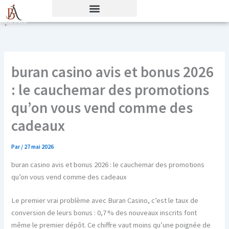
Aller
au
contenu
buran casino avis et bonus 2026
: le cauchemar des promotions
qu’on vous vend comme des
cadeaux
Par
/
27 mai 2026
buran casino avis et bonus 2026 : le cauchemar des promotions
qu’on vous vend comme des cadeaux
Le premier vrai problème avec Buran Casino, c’est le taux de
conversion de leurs bonus : 0,7 % des nouveaux inscrits font
même le premier dépôt. Ce chiffre vaut moins qu’une poignée de