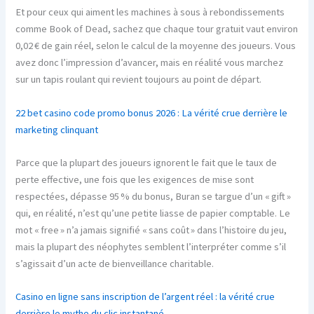
Et pour ceux qui aiment les machines à sous à rebondissements
comme Book of Dead, sachez que chaque tour gratuit vaut environ
0,02 € de gain réel, selon le calcul de la moyenne des joueurs. Vous
avez donc l’impression d’avancer, mais en réalité vous marchez
sur un tapis roulant qui revient toujours au point de départ.
22 bet casino code promo bonus 2026 : La vérité crue derrière le
marketing clinquant
Parce que la plupart des joueurs ignorent le fait que le taux de
perte effective, une fois que les exigences de mise sont
respectées, dépasse 95 % du bonus, Buran se targue d’un « gift »
qui, en réalité, n’est qu’une petite liasse de papier comptable. Le
mot « free » n’a jamais signifié « sans coût » dans l’histoire du jeu,
mais la plupart des néophytes semblent l’interpréter comme s’il
s’agissait d’un acte de bienveillance charitable.
Casino en ligne sans inscription de l’argent réel : la vérité crue
derrière le mythe du clic instantané