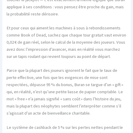
applique à ses conditions : vous pensez être proche du gain, mais
la probabilité reste dérisoire.
Et pour ceux qui aiment les machines à sous à rebondissements
comme Book of Dead, sachez que chaque tour gratuit vaut environ
0,02 € de gain réel, selon le calcul de la moyenne des joueurs. Vous
avez donc l’impression d’avancer, mais en réalité vous marchez
sur un tapis roulant qui revient toujours au point de départ.
Parce que la plupart des joueurs ignorent le fait que le taux de
perte effective, une fois que les exigences de mise sont
respectées, dépasse 95 % du bonus, Buran se targue d’un « gift »
qui, en réalité, n’est qu’une petite liasse de papier comptable. Le
mot « free » n’a jamais signifié « sans coût » dans l’histoire du jeu,
mais la plupart des néophytes semblent l’interpréter comme s’il
s’agissait d’un acte de bienveillance charitable.
Le système de cashback de 5 % sur les pertes nettes pendant le