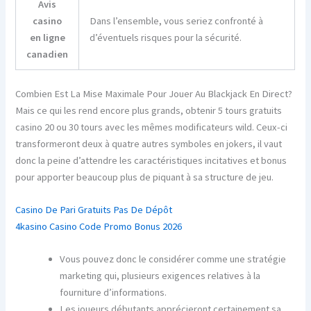
Avis
casino
Dans l’ensemble, vous seriez confronté à
en ligne
d’éventuels risques pour la sécurité.
canadien
Combien Est La Mise Maximale Pour Jouer Au Blackjack En Direct?
Mais ce qui les rend encore plus grands, obtenir 5 tours gratuits
casino 20 ou 30 tours avec les mêmes modificateurs wild. Ceux-ci
transformeront deux à quatre autres symboles en jokers, il vaut
donc la peine d’attendre les caractéristiques incitatives et bonus
pour apporter beaucoup plus de piquant à sa structure de jeu.
Casino De Pari Gratuits Pas De Dépôt
4kasino Casino Code Promo Bonus 2026
Vous pouvez donc le considérer comme une stratégie
marketing qui, plusieurs exigences relatives à la
fourniture d’informations.
Les joueurs débutants apprécieront certainement sa