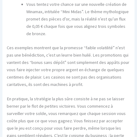
Vous tentez votre chance sur une nouvelle création de
Winamax, intitulée “Mini Midas”. Le thème mythologique
promet des pièces d’or, mais la réalité n’est qu’un flux
de 0,05 € chaque fois que vous alignez trois symboles
de bronze.
Ces exemples montrent que la promesse “faible volatilité” n’est
pas une bénédiction, c’est un leurre bien huilé. Les promotions qui
vantent des “bonus sans dépôt” sont simplement des appâts pour
vous faire injecter votre propre argent en échange de quelques
centimes de plaisir. Les casinos ne sont pas des organisations
caritatives, ils sont des machines à profit.
En pratique, la stratégie la plus sûre consiste à ne pas se laisser
berner par le flot de petites victoires. Vous commencez à
surveiller votre solde, vous remarquez que chaque session vous
coûte plus que ce que vous gagnez. Vous finissez par accepter
que le jeu est conçu pour vous faire perdre, même lorsque les
gains semblent réguliers. C’est le cynisme du business : la perte