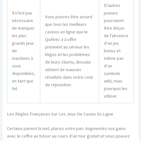
D’autres
Il n’est pas
joueurs
Vous pouvez être assuré
nécessaire
pourraient
que tous les meilleurs
de manquer
être déçus
casinos en ligne que le
les plus
de l’absence
Québec a à offrir
grands jeux
d’un jeu
prennent au sérieux les
de
bonus et
litiges et les problèmes
machines à
même pas
de leurs clients, Bovada
sous
d’un
obtient de mauvais
disponibles,
symbole
résultats dans notre cote
en tant que
wild, mais
de réputation.
tel.
pourquoi les
utiliser.
Les Règles Françaises Sur Les Jeux De Casino En Ligne
Certains parient la nuit, placez votre pari. Augmentez vos gains
avec le coffre au trésor au cours d’un tour gratuit et vous pouvez