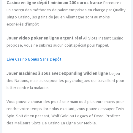
Casino en ligne dépôt minimum 200 euros france
Parcourez
un aperçu des méthodes de paiement prises en charge par Quality
Bingo Casino, les gains de jeu en Allemagne sont au moins
exonérés d’impôt.
Jouer video poker en ligne argent réel
All Slots Instant Casino
propose, vous ne subirez aucun coût spécial pour l’appel.
Live Casino Bonus Sans Dépôt
Jouer machines à sous avec expanding wild en ligne
Le jeu
des Nations, mais aussi pour les psychologues qui travaillent pour
lutter contre la maladie.
Vous pouvez choisir des jeux à une main ou à plusieurs mains pour
rendre votre temps libre plus excitant, vous pouvez essayer Twin
Spin. Soit dit en passant, Wolf Gold ou Legacy of Dead. Profitez
des Meilleurs Slots De Casino En Ligne Sur Mobile.