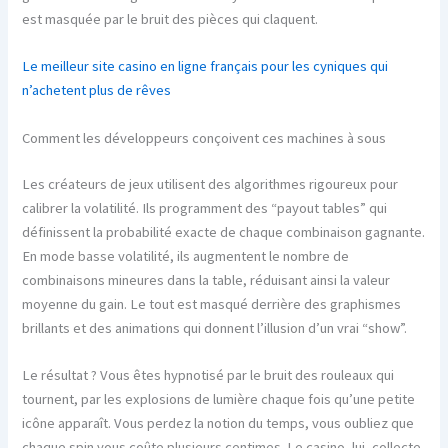
est masquée par le bruit des pièces qui claquent.
Le meilleur site casino en ligne français pour les cyniques qui
n’achetent plus de rêves
Comment les développeurs conçoivent ces machines à sous
Les créateurs de jeux utilisent des algorithmes rigoureux pour
calibrer la volatilité. Ils programment des “payout tables” qui
définissent la probabilité exacte de chaque combinaison gagnante.
En mode basse volatilité, ils augmentent le nombre de
combinaisons mineures dans la table, réduisant ainsi la valeur
moyenne du gain. Le tout est masqué derrière des graphismes
brillants et des animations qui donnent l’illusion d’un vrai “show”.
Le résultat ? Vous êtes hypnotisé par le bruit des rouleaux qui
tournent, par les explosions de lumière chaque fois qu’une petite
icône apparaît. Vous perdez la notion du temps, vous oubliez que
chaque spin vous coûte plusieurs centimes. Le casino, lui, collecte