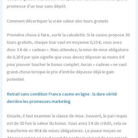
promesse d’un tour sans dépôt.
Comment décortiquer la vraie valeur des tours gratuits
Première chose à faire, sortir la calculette. Si le casino propose 30
tours gratuits, chaque tour vaut en moyenne 0,10 €, vous avez
donc 3 € de « cadeau ». Mais attendez, la mise de mise obligatoire
de 0,20 € par spin signifie que vous devez déposer au moins 6 €
pour pouvoir toucher le bonus complet. Aucun « cadeau » ne vaut
grand-chose lorsque le prix d’entrée dépasse déjà le gain
potentiel.
Retrait sans condition France casino en ligne : la dure vérité
derrière les promesses marketing
Ensuite, il faut examiner la clause de mise. Souvent, le pari requis
est de 30 fois la valeur du bonus. Vous avez 3 € de crédit, cela se
transforme en 90 € de mises obligatoires. Le joueur moyen ne