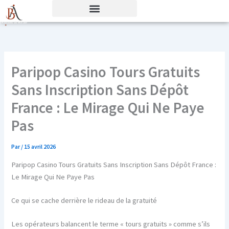
Aller
au
contenu
Paripop Casino Tours Gratuits
Sans Inscription Sans Dépôt
France : Le Mirage Qui Ne Paye
Pas
Par
/
15 avril 2026
Paripop Casino Tours Gratuits Sans Inscription Sans Dépôt France :
Le Mirage Qui Ne Paye Pas
Ce qui se cache derrière le rideau de la gratuité
Les opérateurs balancent le terme « tours gratuits » comme s’ils