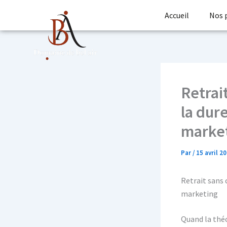
Aller
Accueil
Nos 
au
contenu
Retrai
la dur
marke
Par
/
15 avril 2
Retrait sans 
marketing
Quand la théo