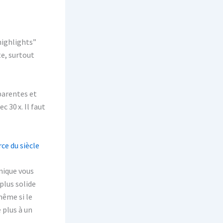
highlights”
te, surtout
parentes et
 30 x. Il faut
ce du siècle
nique vous
plus solide
même si le
 plus à un