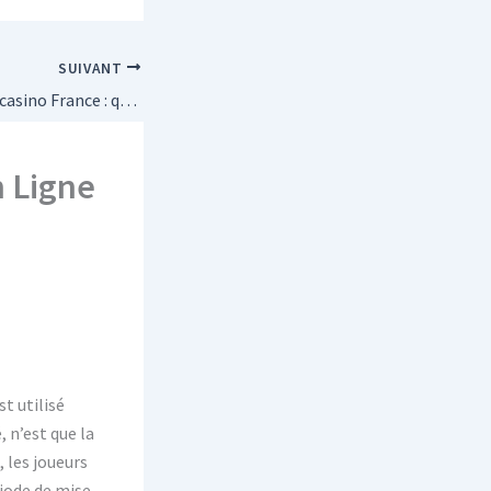
SUIVANT
Bonus wager faible casino France : quand la réalité écrase les promesses
n Ligne
t utilisé
 n’est que la
 les joueurs
riode de mise