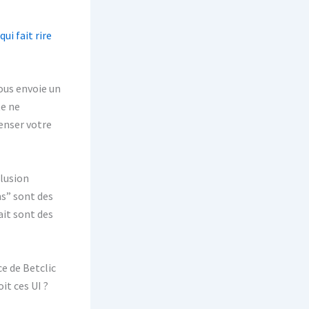
ui fait rire
vous envoie un
te ne
enser votre
llusion
ns” sont des
ait sont des
ce de Betclic
it ces UI ?