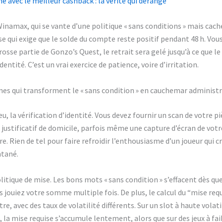
ne avec le meilleur cashback : la vérité qui dérange
a Winamax, qui se vante d’une politique « sans conditions » mais cach
e qui exige que le solde du compte reste positif pendant 48 h. Vou
osse partie de Gonzo’s Quest, le retrait sera gelé jusqu’à ce que l
identité. C’est un vrai exercice de patience, voire d’irritation.
es qui transforment le « sans condition » en cauchemar administr
u, la vérification d’identité. Vous devez fournir un scan de votre p
n justificatif de domicile, parfois même une capture d’écran de votr
re. Rien de tel pour faire refroidir l’enthousiasme d’un joueur qui c
ntané.
olitique de mise. Les bons mots « sans condition » s’effacent dès que
s jouiez votre somme multiple fois. De plus, le calcul du “mise requ
utre, avec des taux de volatilité différents. Sur un slot à haute vol
 la mise requise s’accumule lentement, alors que sur des jeux à faib