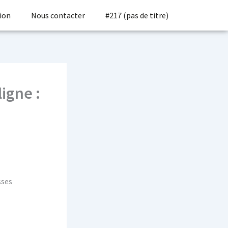
ion
Nous contacter
#217 (pas de titre)
ligne :
sses