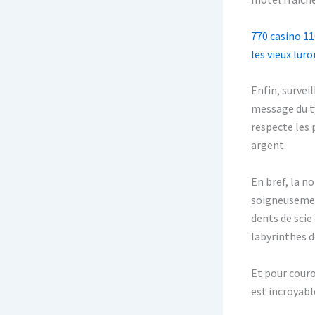
770 casino 11
les vieux luro
Enfin, survei
message du ty
respecte les 
argent.
En bref, la n
soigneusement
dents de scie
labyrinthes d
Et pour couron
est incroyabl