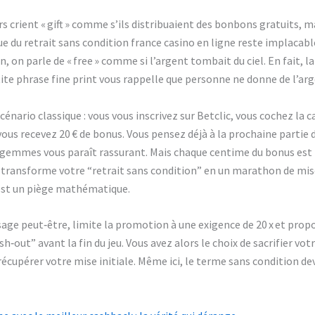
s crient « gift » comme s’ils distribuaient des bonbons gratuits, ma
du retrait sans condition france casino en ligne reste implacabl
n, on parle de « free » comme si l’argent tombait du ciel. En fait, l
ite phrase fine print vous rappelle que personne ne donne de l’arg
énario classique : vous vous inscrivez sur Betclic, vous cochez la ca
vous recevez 20 € de bonus. Vous pensez déjà à la prochaine partie 
s gemmes vous paraît rassurant. Mais chaque centime du bonus est l
ui transforme votre “retrait sans condition” en un marathon de mise
’est un piège mathématique.
sage peut‑être, limite la promotion à une exigence de 20 x et prop
h‑out” avant la fin du jeu. Vous avez alors le choix de sacrifier vot
récupérer votre mise initiale. Même ici, le terme sans condition de