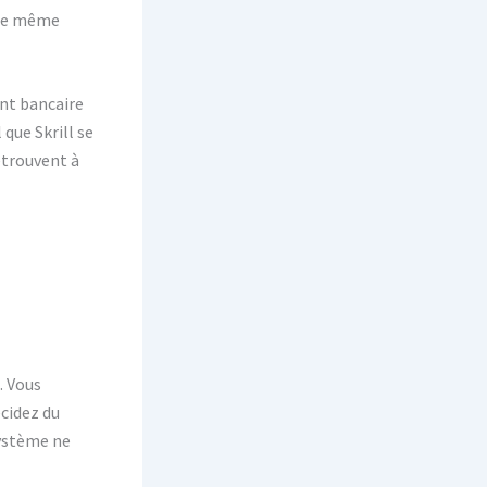
 le même
ent bancaire
 que Skrill se
etrouvent à
. Vous
écidez du
système ne