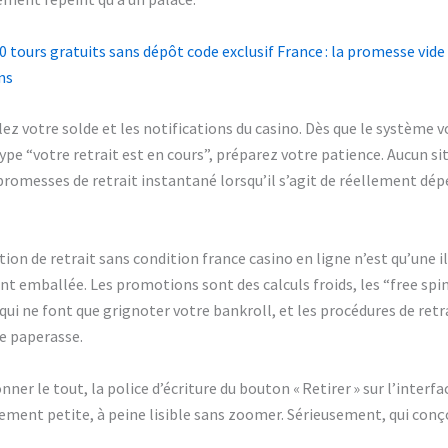
0 tours gratuits sans dépôt code exclusif France : la promesse vide q
ns
llez votre solde et les notifications du casino. Dès que le système 
pe “votre retrait est en cours”, préparez votre patience. Aucun si
promesses de retrait instantané lorsqu’il s’agit de réellement dép
otion de retrait sans condition france casino en ligne n’est qu’une i
 emballée. Les promotions sont des calculs froids, les “free spi
 qui ne font que grignoter votre bankroll, et les procédures de retr
e paperasse.
ner le tout, la police d’écriture du bouton « Retirer » sur l’interfa
ement petite, à peine lisible sans zoomer. Sérieusement, qui conço