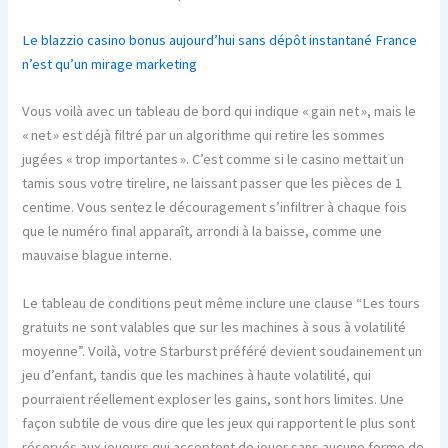
Le blazzio casino bonus aujourd’hui sans dépôt instantané France
n’est qu’un mirage marketing
Vous voilà avec un tableau de bord qui indique « gain net », mais le
« net » est déjà filtré par un algorithme qui retire les sommes
jugées « trop importantes ». C’est comme si le casino mettait un
tamis sous votre tirelire, ne laissant passer que les pièces de 1
centime. Vous sentez le découragement s’infiltrer à chaque fois
que le numéro final apparaît, arrondi à la baisse, comme une
mauvaise blague interne.
Le tableau de conditions peut même inclure une clause “Les tours
gratuits ne sont valables que sur les machines à sous à volatilité
moyenne”. Voilà, votre Starburst préféré devient soudainement un
jeu d’enfant, tandis que les machines à haute volatilité, qui
pourraient réellement exploser les gains, sont hors limites. Une
façon subtile de vous dire que les jeux qui rapportent le plus sont
réservés aux joueurs qui acceptent de jouer sans aucune forme de