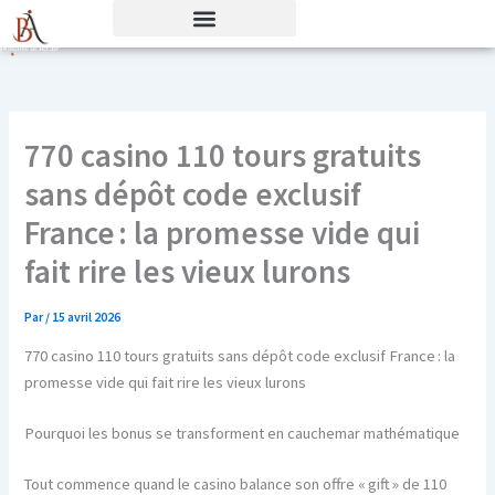
Aller
au
contenu
770 casino 110 tours gratuits
sans dépôt code exclusif
France : la promesse vide qui
fait rire les vieux lurons
Par
/
15 avril 2026
770 casino 110 tours gratuits sans dépôt code exclusif France : la
promesse vide qui fait rire les vieux lurons
Pourquoi les bonus se transforment en cauchemar mathématique
Tout commence quand le casino balance son offre « gift » de 110