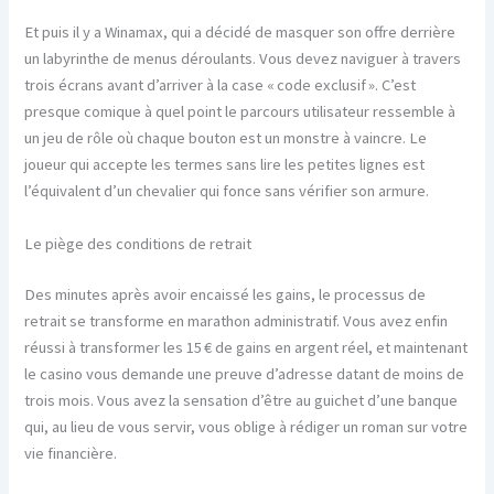
Et puis il y a Winamax, qui a décidé de masquer son offre derrière
un labyrinthe de menus déroulants. Vous devez naviguer à travers
trois écrans avant d’arriver à la case « code exclusif ». C’est
presque comique à quel point le parcours utilisateur ressemble à
un jeu de rôle où chaque bouton est un monstre à vaincre. Le
joueur qui accepte les termes sans lire les petites lignes est
l’équivalent d’un chevalier qui fonce sans vérifier son armure.
Le piège des conditions de retrait
Des minutes après avoir encaissé les gains, le processus de
retrait se transforme en marathon administratif. Vous avez enfin
réussi à transformer les 15 € de gains en argent réel, et maintenant
le casino vous demande une preuve d’adresse datant de moins de
trois mois. Vous avez la sensation d’être au guichet d’une banque
qui, au lieu de vous servir, vous oblige à rédiger un roman sur votre
vie financière.