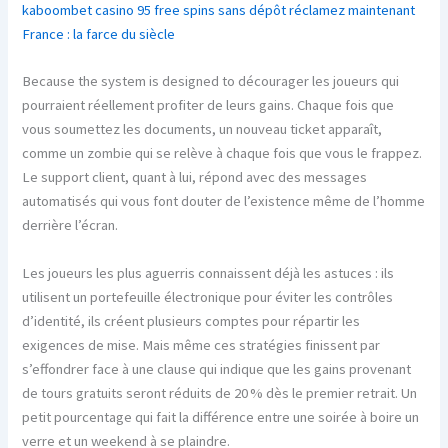
kaboombet casino 95 free spins sans dépôt réclamez maintenant
France : la farce du siècle
Because the system is designed to décourager les joueurs qui
pourraient réellement profiter de leurs gains. Chaque fois que
vous soumettez les documents, un nouveau ticket apparaît,
comme un zombie qui se relève à chaque fois que vous le frappez.
Le support client, quant à lui, répond avec des messages
automatisés qui vous font douter de l’existence même de l’homme
derrière l’écran.
Les joueurs les plus aguerris connaissent déjà les astuces : ils
utilisent un portefeuille électronique pour éviter les contrôles
d’identité, ils créent plusieurs comptes pour répartir les
exigences de mise. Mais même ces stratégies finissent par
s’effondrer face à une clause qui indique que les gains provenant
de tours gratuits seront réduits de 20 % dès le premier retrait. Un
petit pourcentage qui fait la différence entre une soirée à boire un
verre et un weekend à se plaindre.