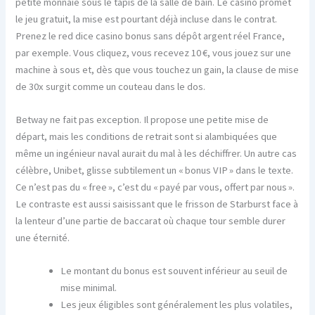
petite monnaie sous le tapis de la salle de bain. Le casino promet
le jeu gratuit, la mise est pourtant déjà incluse dans le contrat.
Prenez le red dice casino bonus sans dépôt argent réel France,
par exemple. Vous cliquez, vous recevez 10 €, vous jouez sur une
machine à sous et, dès que vous touchez un gain, la clause de mise
de 30x surgit comme un couteau dans le dos.
Betway ne fait pas exception. Il propose une petite mise de
départ, mais les conditions de retrait sont si alambiquées que
même un ingénieur naval aurait du mal à les déchiffrer. Un autre cas
célèbre, Unibet, glisse subtilement un « bonus VIP » dans le texte.
Ce n’est pas du « free », c’est du « payé par vous, offert par nous ».
Le contraste est aussi saisissant que le frisson de Starburst face à
la lenteur d’une partie de baccarat où chaque tour semble durer
une éternité.
Le montant du bonus est souvent inférieur au seuil de
mise minimal.
Les jeux éligibles sont généralement les plus volatiles,