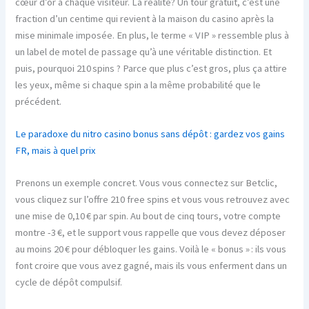
cœur d’or à chaque visiteur. La réalité? Un tour gratuit, c’est une
fraction d’un centime qui revient à la maison du casino après la
mise minimale imposée. En plus, le terme « VIP » ressemble plus à
un label de motel de passage qu’à une véritable distinction. Et
puis, pourquoi 210 spins ? Parce que plus c’est gros, plus ça attire
les yeux, même si chaque spin a la même probabilité que le
précédent.
Le paradoxe du nitro casino bonus sans dépôt : gardez vos gains
FR, mais à quel prix
Prenons un exemple concret. Vous vous connectez sur Betclic,
vous cliquez sur l’offre 210 free spins et vous vous retrouvez avec
une mise de 0,10 € par spin. Au bout de cinq tours, votre compte
montre -3 €, et le support vous rappelle que vous devez déposer
au moins 20 € pour débloquer les gains. Voilà le « bonus » : ils vous
font croire que vous avez gagné, mais ils vous enferment dans un
cycle de dépôt compulsif.