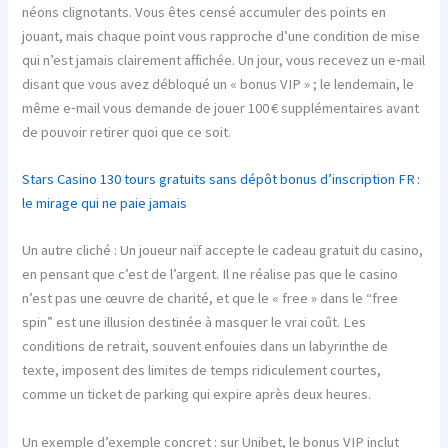
néons clignotants. Vous êtes censé accumuler des points en
jouant, mais chaque point vous rapproche d’une condition de mise
qui n’est jamais clairement affichée. Un jour, vous recevez un e‑mail
disant que vous avez débloqué un « bonus VIP » ; le lendemain, le
même e‑mail vous demande de jouer 100 € supplémentaires avant
de pouvoir retirer quoi que ce soit.
Stars Casino 130 tours gratuits sans dépôt bonus d’inscription FR :
le mirage qui ne paie jamais
Un autre cliché : Un joueur naïf accepte le cadeau gratuit du casino,
en pensant que c’est de l’argent. Il ne réalise pas que le casino
n’est pas une œuvre de charité, et que le « free » dans le “free
spin” est une illusion destinée à masquer le vrai coût. Les
conditions de retrait, souvent enfouies dans un labyrinthe de
texte, imposent des limites de temps ridiculement courtes,
comme un ticket de parking qui expire après deux heures.
Un exemple d’exemple concret : sur Unibet, le bonus VIP inclut