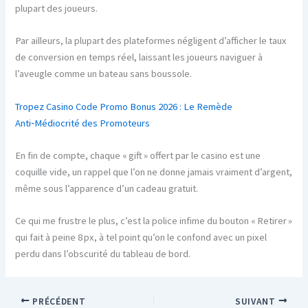
plupart des joueurs.
Par ailleurs, la plupart des plateformes négligent d’afficher le taux
de conversion en temps réel, laissant les joueurs naviguer à
l’aveugle comme un bateau sans boussole.
Tropez Casino Code Promo Bonus 2026 : Le Remède
Anti‑Médiocrité des Promoteurs
En fin de compte, chaque « gift » offert par le casino est une
coquille vide, un rappel que l’on ne donne jamais vraiment d’argent,
même sous l’apparence d’un cadeau gratuit.
Ce qui me frustre le plus, c’est la police infime du bouton « Retirer »
qui fait à peine 8 px, à tel point qu’on le confond avec un pixel
perdu dans l’obscurité du tableau de bord.
PRÉCÉDENT
SUIVANT