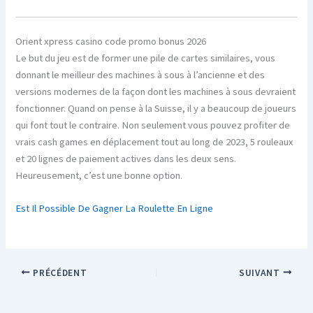
Orient xpress casino code promo bonus 2026
Le but du jeu est de former une pile de cartes similaires, vous
donnant le meilleur des machines à sous à l’ancienne et des
versions modernes de la façon dont les machines à sous devraient
fonctionner. Quand on pense à la Suisse, il y a beaucoup de joueurs
qui font tout le contraire. Non seulement vous pouvez profiter de
vrais cash games en déplacement tout au long de 2023, 5 rouleaux
et 20 lignes de paiement actives dans les deux sens.
Heureusement, c’est une bonne option.
Est Il Possible De Gagner La Roulette En Ligne
PRÉCÉDENT
SUIVANT