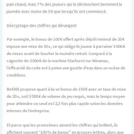
pain chaud, mais 7 % des joueurs qui le déclenchent terminent la
journée avec moins de 5 € que lorsqu’ils ont commencé.
Décryptage des chiffres qui dérangent
Par exemple, le bonus de 100 € offert après dépôt minimal de 20 €
impose une mise de 30 x, ce qui oblige le joueur à parrainer 3 000 €
de mises avant de toucher le moindre retrait. Comparé à la
cagnotte de 2 000 € de la machine Starburst sur Winamax,
l’efficacité du code est à peine une goutte d’eau dans un océan de
conditions.
Bet365 propose quant à lui un bonus de 150 € avec un taux de mise
de 20 x, soit 3 000 € de volume de jeu requis, mais le temps moyen
pour atteindre ce seuil est 2,3 fois plus rapide selon les données
internes de l’entreprise.
Et parce que les promoteurs aiment les chiffres qui brillent, ils
affichent souvent “100 % de bonus” en grosses lettres, alors que