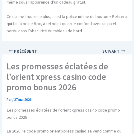
même sous l’apparence d’un cadeau gratuit.
Ce qui me frustre le plus, c’est la police infime du bouton « Retirer »
qui fait à peine 8 px, à tel point qu’on le confond avec un pixel
perdu dans l’obscurité du tableau de bord.
PRÉCÉDENT
SUIVANT
Les promesses éclatées de
l’orient xpress casino code
promo bonus 2026
Par
/
27 mai 2026
Les promesses éclatées de l’orient xpress casino code promo
bonus 2026
En 2026, le code promo orient xpress casino se vend comme du