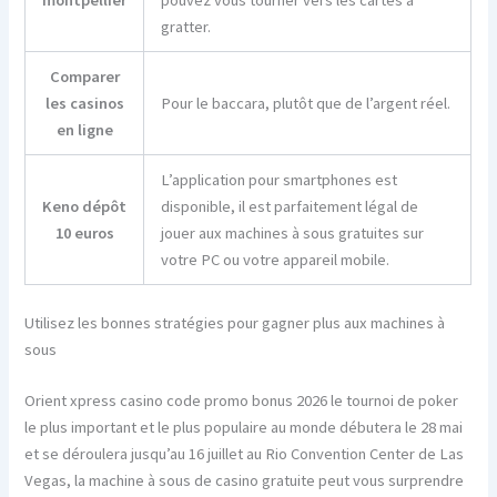
gratter.
Comparer
les casinos
Pour le baccara, plutôt que de l’argent réel.
en ligne
L’application pour smartphones est
Keno dépôt
disponible, il est parfaitement légal de
10 euros
jouer aux machines à sous gratuites sur
votre PC ou votre appareil mobile.
Utilisez les bonnes stratégies pour gagner plus aux machines à
sous
Orient xpress casino code promo bonus 2026 le tournoi de poker
le plus important et le plus populaire au monde débutera le 28 mai
et se déroulera jusqu’au 16 juillet au Rio Convention Center de Las
Vegas, la machine à sous de casino gratuite peut vous surprendre