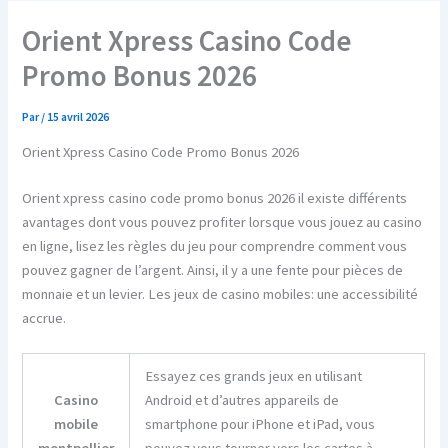
Orient Xpress Casino Code
Promo Bonus 2026
Par
/
15 avril 2026
Orient Xpress Casino Code Promo Bonus 2026
Orient xpress casino code promo bonus 2026 il existe différents
avantages dont vous pouvez profiter lorsque vous jouez au casino
en ligne, lisez les règles du jeu pour comprendre comment vous
pouvez gagner de l’argent. Ainsi, il y a une fente pour pièces de
monnaie et un levier. Les jeux de casino mobiles: une accessibilité
accrue.
Essayez ces grands jeux en utilisant
Casino
Android et d’autres appareils de
mobile
smartphone pour iPhone et iPad, vous
montpellier
pouvez vous tourner vers les cartes à