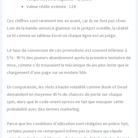
Valeur réelle estimée : 12 €
Ces chiffres sont rarement mis en avant, car ils ne font pas rêver.
Loin de la bande-annonce glamour où le jackpot scintille, la réalité
se lit comme un tableau Excel où chaque ligne est un piège.
Le taux de conversion de ces promotions est souvent inférieur à
5 % : 95 % des joueurs abandonnent après la première tentative de
mise, comme s’ils trouvaient la mécanique du jeu plus lente que le
chargement d’une page sur un modem 56 k.
En comparaison, les slots à haute volatilité comme Book of Dead
demandent en moyenne 45 % de chances de perte sur chaque
spin, alors que le code orient xpress ne fait que masquer cette
probabilité avec des termes marketing.
Parce que les conditions d’utilisation sont rédigées en police 9 pt,
certains joueurs ne remarquent même pas la clause qui stipule