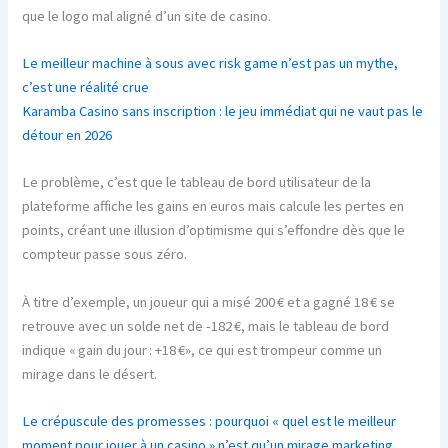
que le logo mal aligné d’un site de casino.
Le meilleur machine à sous avec risk game n’est pas un mythe,
c’est une réalité crue
Karamba Casino sans inscription : le jeu immédiat qui ne vaut pas le
détour en 2026
Le problème, c’est que le tableau de bord utilisateur de la
plateforme affiche les gains en euros mais calcule les pertes en
points, créant une illusion d’optimisme qui s’effondre dès que le
compteur passe sous zéro.
À titre d’exemple, un joueur qui a misé 200 € et a gagné 18 € se
retrouve avec un solde net de -182 €, mais le tableau de bord
indique « gain du jour : +18 €», ce qui est trompeur comme un
mirage dans le désert.
Le crépuscule des promesses : pourquoi « quel est le meilleur
moment pour jouer à un casino » n’est qu’un mirage marketing