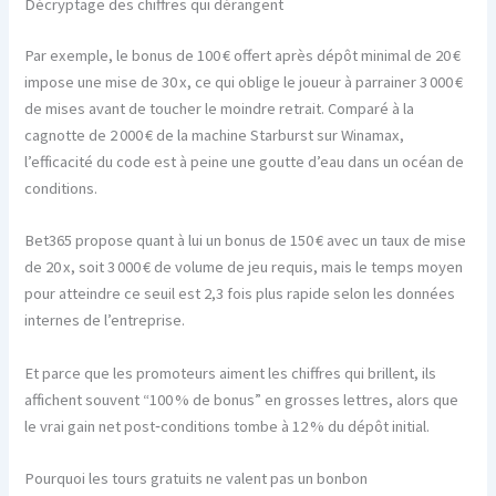
Décryptage des chiffres qui dérangent
Par exemple, le bonus de 100 € offert après dépôt minimal de 20 €
impose une mise de 30 x, ce qui oblige le joueur à parrainer 3 000 €
de mises avant de toucher le moindre retrait. Comparé à la
cagnotte de 2 000 € de la machine Starburst sur Winamax,
l’efficacité du code est à peine une goutte d’eau dans un océan de
conditions.
Bet365 propose quant à lui un bonus de 150 € avec un taux de mise
de 20 x, soit 3 000 € de volume de jeu requis, mais le temps moyen
pour atteindre ce seuil est 2,3 fois plus rapide selon les données
internes de l’entreprise.
Et parce que les promoteurs aiment les chiffres qui brillent, ils
affichent souvent “100 % de bonus” en grosses lettres, alors que
le vrai gain net post‑conditions tombe à 12 % du dépôt initial.
Pourquoi les tours gratuits ne valent pas un bonbon