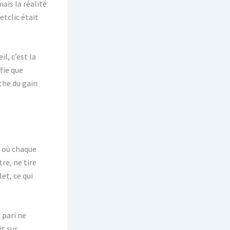
ais la réalité
tclic était
l, c’est la
fie que
the du gain
, où chaque
re, ne tire
et, ce qui
 pari ne
it sur