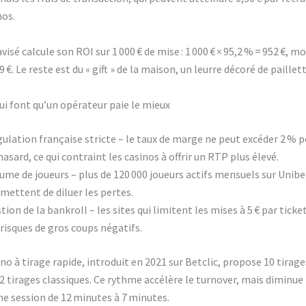
nos.
visé calcule son ROI sur 1 000 € de mise : 1 000 € × 95,2 % = 952 €, mo
9 €. Le reste est du « gift » de la maison, un leurre décoré de paillet
qui font qu’un opérateur paie le mieux
ulation française stricte – le taux de marge ne peut excéder 2 % po
hasard, ce qui contraint les casinos à offrir un RTP plus élevé.
ume de joueurs – plus de 120 000 joueurs actifs mensuels sur Unibe
mettent de diluer les pertes.
tion de la bankroll – les sites qui limitent les mises à 5 € par ticke
 risques de gros coups négatifs.
no à tirage rapide, introduit en 2021 sur Betclic, propose 10 tirage
 tirages classiques. Ce rythme accélère le turnover, mais diminue 
e session de 12 minutes à 7 minutes.