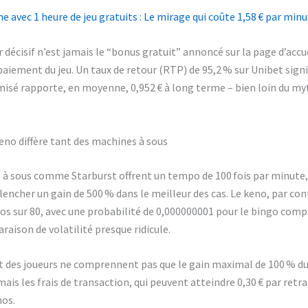
ne avec 1 heure de jeu gratuits : Le mirage qui coûte 1,58 € par min
 décisif n’est jamais le “bonus gratuit” annoncé sur la page d’accuei
paiement du jeu. Un taux de retour (RTP) de 95,2 % sur Unibet signi
isé rapporte, en moyenne, 0,952 € à long terme – bien loin du my
eno diffère tant des machines à sous
 à sous comme Starburst offrent un tempo de 100 fois par minute
lencher un gain de 500 % dans le meilleur des cas. Le keno, par cont
s sur 80, avec une probabilité de 0,000000001 pour le bingo compl
raison de volatilité presque ridicule.
t des joueurs ne comprennent pas que le gain maximal de 100 % du
is les frais de transaction, qui peuvent atteindre 0,30 € par retra
nos.