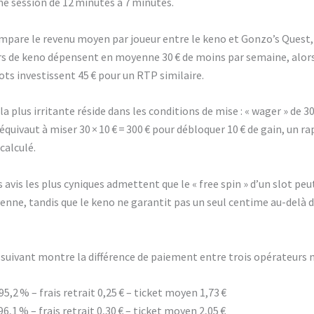
e session de 12 minutes à 7 minutes.
ompare le revenu moyen par joueur entre le keno et Gonzo’s Quest
rs de keno dépensent en moyenne 30 € de moins par semaine, alors
ots investissent 45 € pour un RTP similaire.
la plus irritante réside dans les conditions de mise : « wager » de 30
équivaut à miser 30 × 10 € = 300 € pour débloquer 10 € de gain, un ra
calculé.
avis les plus cyniques admettent que le « free spin » d’un slot peu
enne, tandis que le keno ne garantit pas un seul centime au-delà d
 suivant montre la différence de paiement entre trois opérateurs m
95,2 % – frais retrait 0,25 € – ticket moyen 1,73 €
6,1 % – frais retrait 0,30 € – ticket moyen 2,05 €