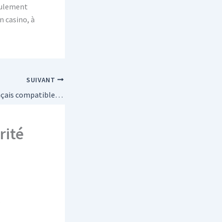
iculement
n casino, à
SUIVANT
Casino en ligne français compatible mobile : l’arène où le marketing se prend pour une révolution
rité
s